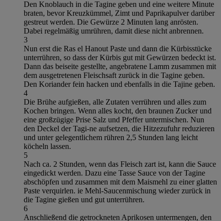
Den Knoblauch in die Tagine geben und eine weitere Minute
braten, bevor Kreuzkümmel, Zimt und Paprikapulver darüber
gestreut werden. Die Gewürze 2 Minuten lang anrösten.
Dabei regelmäßig umrühren, damit diese nicht anbrennen.
3
Nun erst die Ras el Hanout Paste und dann die Kürbisstücke
unterrühren, so dass der Kürbis gut mit Gewürzen bedeckt ist.
Dann das beiseite gestellte, angebratene Lamm zusammen mit
dem ausgetretenen Fleischsaft zurück in die Tagine geben.
Den Koriander fein hacken und ebenfalls in die Tajine geben.
4
Die Brühe aufgießen, alle Zutaten verrühren und alles zum
Kochen bringen. Wenn alles kocht, den braunen Zucker und
eine großzügige Prise Salz und Pfeffer untermischen. Nun
den Deckel der Tagi-ne aufsetzen, die Hitzezufuhr reduzieren
und unter gelegentlichem rühren 2,5 Stunden lang leicht
köcheln lassen.
5
Nach ca. 2 Stunden, wenn das Fleisch zart ist, kann die Sauce
eingedickt werden. Dazu eine Tasse Sauce von der Tagine
abschöpfen und zusammen mit dem Maismehl zu einer glatten
Paste verquirlen. ie Mehl-Saucenmischung wieder zurück in
die Tagine gießen und gut unterrühren.
6
Anschließend die getrockneten Aprikosen untermengen, den