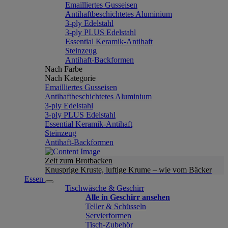
Emailliertes Gusseisen
Antihaftbeschichtetes Aluminium
3-ply Edelstahl
3-ply PLUS Edelstahl
Essential Keramik-Antihaft
Steinzeug
Antihaft-Backformen
Nach Farbe
Nach Kategorie
Emailliertes Gusseisen
Antihaftbeschichtetes Aluminium
3-ply Edelstahl
3-ply PLUS Edelstahl
Essential Keramik-Antihaft
Steinzeug
Antihaft-Backformen
Zeit zum Brotbacken
Knusprige Kruste, luftige Krume – wie vom Bäcker
Essen
Tischwäsche & Geschirr
Alle in Geschirr ansehen
Teller & Schüsseln
Servierformen
Tisch-Zubehör