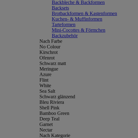
Backbleche & Backformen
Backsets
Brotbackformen & Kastenformen
Kuchen- & Muffinformen
Tarteformen
Mini-Cocottes & Förmchen
Backzubehör
Nach Farbe
No Colour
Kirschrot
Ofenrot
Schwarz matt
Meringue
Azure
Flint
White
Sea Salt
Schwarz glänzend
Bleu Riviera
Shell Pink
Bamboo Green
Deep Teal
Garnet
Nectar
Nach Kategorie