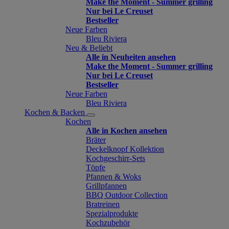
Make the Moment - Summer grilling
Nur bei Le Creuset
Bestseller
Neue Farben
Bleu Riviera
Neu & Beliebt
Alle in Neuheiten ansehen
Make the Moment - Summer grilling
Nur bei Le Creuset
Bestseller
Neue Farben
Bleu Riviera
Kochen & Backen
Kochen
Alle in Kochen ansehen
Bräter
Deckelknopf Kollektion
Kochgeschirr-Sets
Töpfe
Pfannen & Woks
Grillpfannen
BBQ Outdoor Collection
Bratreinen
Spezialprodukte
Kochzubehör