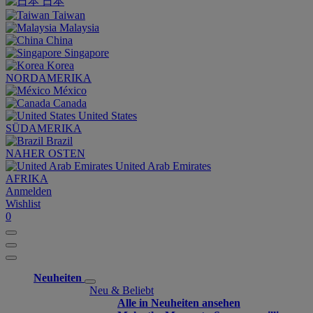
日本
Taiwan
Malaysia
China
Singapore
Korea
NORDAMERIKA
México
Canada
United States
SÜDAMERIKA
Brazil
NAHER OSTEN
United Arab Emirates
AFRIKA
Anmelden
Wishlist
0
Neuheiten
Neu & Beliebt
Alle in Neuheiten ansehen