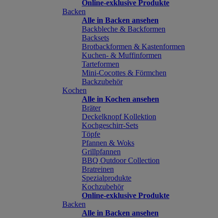
Online-exklusive Produkte
Backen
Alle in Backen ansehen
Backbleche & Backformen
Backsets
Brotbackformen & Kastenformen
Kuchen- & Muffinformen
Tarteformen
Mini-Cocottes & Förmchen
Backzubehör
Kochen
Alle in Kochen ansehen
Bräter
Deckelknopf Kollektion
Kochgeschirr-Sets
Töpfe
Pfannen & Woks
Grillpfannen
BBQ Outdoor Collection
Bratreinen
Spezialprodukte
Kochzubehör
Online-exklusive Produkte
Backen
Alle in Backen ansehen