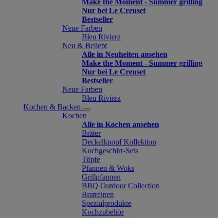
Make the Moment - Summer grilling
Nur bei Le Creuset
Bestseller
Neue Farben
Bleu Riviera
Neu & Beliebt
Alle in Neuheiten ansehen
Make the Moment - Summer grilling
Nur bei Le Creuset
Bestseller
Neue Farben
Bleu Riviera
Kochen & Backen
Kochen
Alle in Kochen ansehen
Bräter
Deckelknopf Kollektion
Kochgeschirr-Sets
Töpfe
Pfannen & Woks
Grillpfannen
BBQ Outdoor Collection
Bratreinen
Spezialprodukte
Kochzubehör