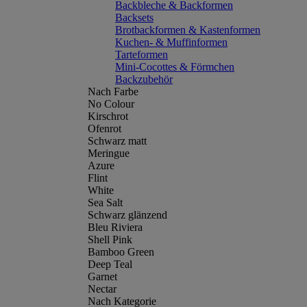
Backbleche & Backformen
Backsets
Brotbackformen & Kastenformen
Kuchen- & Muffinformen
Tarteformen
Mini-Cocottes & Förmchen
Backzubehör
Nach Farbe
No Colour
Kirschrot
Ofenrot
Schwarz matt
Meringue
Azure
Flint
White
Sea Salt
Schwarz glänzend
Bleu Riviera
Shell Pink
Bamboo Green
Deep Teal
Garnet
Nectar
Nach Kategorie