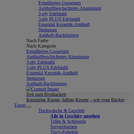
Emailliertes Gusseisen
Antihaftbeschichtetes Aluminium
3-ply Edelstahl
3-ply PLUS Edelstahl
Essential Keramik-Antihaft
Steinzeug
Antihaft-Backformen
Nach Farbe
Nach Kategorie
Emailliertes Gusseisen
Antihaftbeschichtetes Aluminium
3-ply Edelstahl
3-ply PLUS Edelstahl
Essential Keramik-Antihaft
Steinzeug
Antihaft-Backformen
Zeit zum Brotbacken
Knusprige Kruste, luftige Krume – wie vom Bäcker
Essen
Tischwäsche & Geschirr
Alle in Geschirr ansehen
Teller & Schüsseln
Servierformen
Tisch-Zubehör