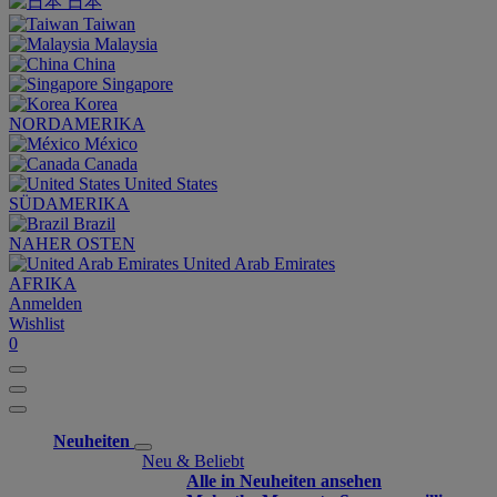
日本
Taiwan
Malaysia
China
Singapore
Korea
NORDAMERIKA
México
Canada
United States
SÜDAMERIKA
Brazil
NAHER OSTEN
United Arab Emirates
AFRIKA
Anmelden
Wishlist
0
Neuheiten
Neu & Beliebt
Alle in Neuheiten ansehen