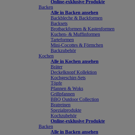
Online-exklusive Produkte
Backen
Alle in Backen ansehen
Backbleche & Backformen
Backsets
Brotbackformen & Kastenformen
Kuchen- & Muffinformen
Tarteformen
Mini-Cocottes & Förmchen
Backzubehör
Kochen
Alle in Kochen ansehen
Bräter
Deckelknopf Kollektion
Kochgeschirr-Sets
Töpfe
Pfannen & Woks
Grillpfannen
BBQ Outdoor Collection
Bratreinen
Spezialprodukte
Kochzubehör
Online-exklusive Produkte
Backen
Alle in Backen ansehen