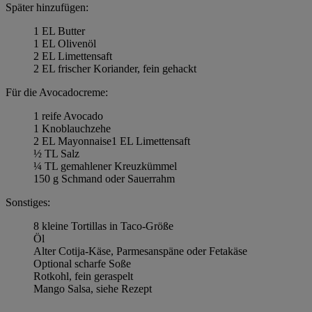
Später hinzufügen:
1 EL Butter
1 EL Olivenöl
2 EL Limettensaft
2 EL frischer Koriander, fein gehackt
Für die Avocadocreme:
1 reife Avocado
1 Knoblauchzehe
2 EL Mayonnaise1 EL Limettensaft
½ TL Salz
¼ TL gemahlener Kreuzkümmel
150 g Schmand oder Sauerrahm
Sonstiges:
8 kleine Tortillas in Taco-Größe
Öl
Alter Cotija-Käse, Parmesanspäne oder Fetakäse
Optional scharfe Soße
Rotkohl, fein geraspelt
Mango Salsa, siehe Rezept