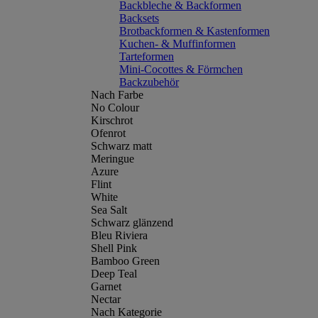
Backbleche & Backformen
Backsets
Brotbackformen & Kastenformen
Kuchen- & Muffinformen
Tarteformen
Mini-Cocottes & Förmchen
Backzubehör
Nach Farbe
No Colour
Kirschrot
Ofenrot
Schwarz matt
Meringue
Azure
Flint
White
Sea Salt
Schwarz glänzend
Bleu Riviera
Shell Pink
Bamboo Green
Deep Teal
Garnet
Nectar
Nach Kategorie