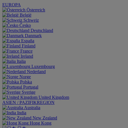
EUROPA
Österreich
België
Schweiz
Česko
Deutschland
Danmark
España
Finland
France
Ireland
Italia
Luxembourg
Nederland
Norge
Polska
Portugal
Sverige
United Kingdom
ASIEN / PAZIFIKREGION
Australia
India
New Zealand
Hong Kong