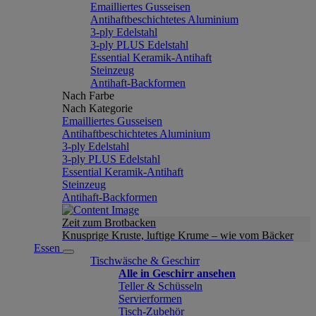
Emailliertes Gusseisen
Antihaftbeschichtetes Aluminium
3-ply Edelstahl
3-ply PLUS Edelstahl
Essential Keramik-Antihaft
Steinzeug
Antihaft-Backformen
Nach Farbe
Nach Kategorie
Emailliertes Gusseisen
Antihaftbeschichtetes Aluminium
3-ply Edelstahl
3-ply PLUS Edelstahl
Essential Keramik-Antihaft
Steinzeug
Antihaft-Backformen
Zeit zum Brotbacken
Knusprige Kruste, luftige Krume – wie vom Bäcker
Essen
Tischwäsche & Geschirr
Alle in Geschirr ansehen
Teller & Schüsseln
Servierformen
Tisch-Zubehör