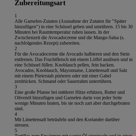
Zubereitungsart
1
Alle Garnelen-Zutaten (Ausnahme der Zutaten für "Später
hinzufügen") in eine Schüssel geben und umrühren. 15 bis 30
Minuten bei Raumtemperatur ruhen lassen. In der
Zwischenzeit die Avocadocreme und die Mango-Salsa (s.
nachfolgendes Rezept) zubereiten.
2
Für die Avocadocreme die Avocado halbieren und den Stein
entfernen. Das Fruchtfleisch mit einem Löffel auslösen und in
eine Schüssel füllen. Knoblauch pellen, fein hacken.
Avocados, Knoblauch, Mayonnaise, Limettensaft und Salz
mit einem Pürierstab pürieren oder mit einer Gabel
zerdrücken. Schmand oder Sauerrahm unterrühren.
3
Eine große Pfanne bei mittlerer Hitze erhitzen, Butter und
Olivenöl hinzufügen und Garnelen darin von jeder Seite
wenige Minuten braten, bis sie noch zart aber durchgebraten
sind.
4
Mit Limettensaft beträufeln und den Koriander darüber
streuen.
5
Tortillas zum Erwärmen mit wenig Öl einpinseln und in einer