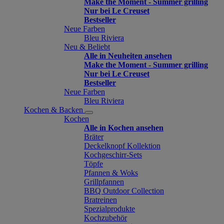
Make the Moment - Summer grilling
Nur bei Le Creuset
Bestseller
Neue Farben
Bleu Riviera
Neu & Beliebt
Alle in Neuheiten ansehen
Make the Moment - Summer grilling
Nur bei Le Creuset
Bestseller
Neue Farben
Bleu Riviera
Kochen & Backen
Kochen
Alle in Kochen ansehen
Bräter
Deckelknopf Kollektion
Kochgeschirr-Sets
Töpfe
Pfannen & Woks
Grillpfannen
BBQ Outdoor Collection
Bratreinen
Spezialprodukte
Kochzubehör