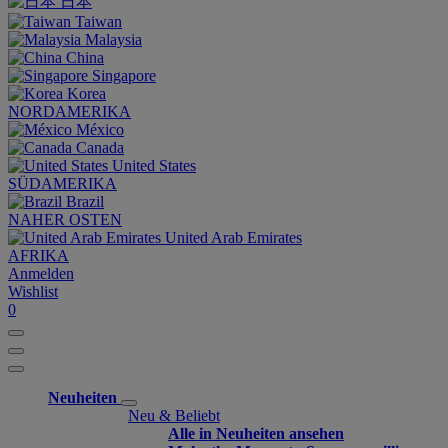
日本
Taiwan
Malaysia
China
Singapore
Korea
NORDAMERIKA
México
Canada
United States
SÜDAMERIKA
Brazil
NAHER OSTEN
United Arab Emirates
AFRIKA
Anmelden
Wishlist
0
Neuheiten
Neu & Beliebt
Alle in Neuheiten ansehen