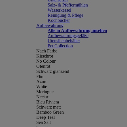
Salz- & Pfeffermühlen
Wasserkessel
Reinigung & Pflege
Kochbücher
Aufbewahrung
Alle in Aufbewahrung ansehen
Aufbewahrungsgefäße
Utensilienbehälter
Pet Collection
Nach Farbe
Kirschrot
No Colour
Ofenrot
Schwarz glänzend
Flint
Azure
White
Meringue
Nectar
Bleu Riviera
Schwarz matt
Bamboo Green
Deep Teal
Sea Salt