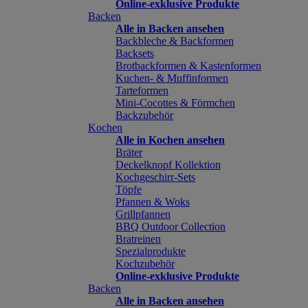
Online-exklusive Produkte
Backen
Alle in Backen ansehen
Backbleche & Backformen
Backsets
Brotbackformen & Kastenformen
Kuchen- & Muffinformen
Tarteformen
Mini-Cocottes & Förmchen
Backzubehör
Kochen
Alle in Kochen ansehen
Bräter
Deckelknopf Kollektion
Kochgeschirr-Sets
Töpfe
Pfannen & Woks
Grillpfannen
BBQ Outdoor Collection
Bratreinen
Spezialprodukte
Kochzubehör
Online-exklusive Produkte
Backen
Alle in Backen ansehen