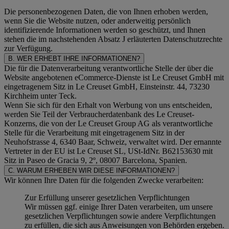
Die personenbezogenen Daten, die von Ihnen erhoben werden,
wenn Sie die Website nutzen, oder anderweitig persönlich
identifizierende Informationen werden so geschützt, und Ihnen
stehen die im nachstehenden
Absatz J
erläuterten Datenschutzrechte
zur Verfügung.
B. WER ERHEBT IHRE INFORMATIONEN?
Die für die Datenverarbeitung verantwortliche Stelle der über die
Website angebotenen eCommerce-Dienste ist Le Creuset GmbH mit
eingetragenem Sitz in Le Creuset GmbH, Einsteinstr. 44, 73230
Kirchheim unter Teck.
Wenn Sie sich für den Erhalt von Werbung von uns entscheiden,
werden Sie Teil der Verbraucherdatenbank des Le Creuset-
Konzerns, die von der Le Creuset Group AG als verantwortliche
Stelle für die Verarbeitung mit eingetragenem Sitz in der
Neuhofstrasse 4, 6340 Baar, Schweiz, verwaltet wird. Der ernannte
Vertreter in der EU ist Le Creuset SL, USt-IdNr. B62153630 mit
Sitz in Paseo de Gracia 9, 2º, 08007 Barcelona, Spanien.
C. WARUM ERHEBEN WIR DIESE INFORMATIONEN?
Wir können Ihre Daten für die folgenden Zwecke verarbeiten:
Zur Erfüllung unserer gesetzlichen Verpflichtungen
Wir müssen ggf. einige Ihrer Daten verarbeiten, um unsere
gesetzlichen Verpflichtungen sowie andere Verpflichtungen
zu erfüllen, die sich aus Anweisungen von Behörden ergeben.