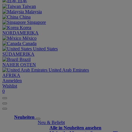
日本
Taiwan
Malaysia
China
Singapore
Korea
NORDAMERIKA
México
Canada
United States
SÜDAMERIKA
Brazil
NAHER OSTEN
United Arab Emirates
AFRIKA
Anmelden
Wishlist
0
Neuheiten
Neu & Beliebt
Alle in Neuheiten ansehen