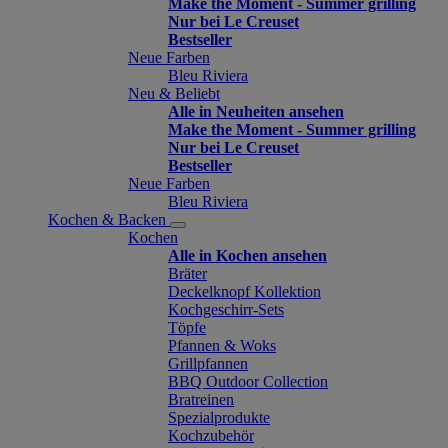
Make the Moment - Summer grilling
Nur bei Le Creuset
Bestseller
Neue Farben
Bleu Riviera
Neu & Beliebt
Alle in Neuheiten ansehen
Make the Moment - Summer grilling
Nur bei Le Creuset
Bestseller
Neue Farben
Bleu Riviera
Kochen & Backen
Kochen
Alle in Kochen ansehen
Bräter
Deckelknopf Kollektion
Kochgeschirr-Sets
Töpfe
Pfannen & Woks
Grillpfannen
BBQ Outdoor Collection
Bratreinen
Spezialprodukte
Kochzubehör