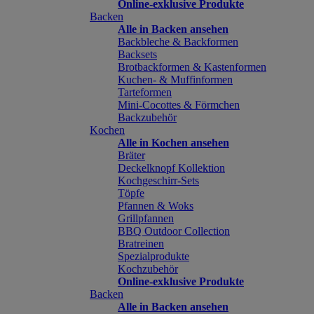
Online-exklusive Produkte
Backen
Alle in Backen ansehen
Backbleche & Backformen
Backsets
Brotbackformen & Kastenformen
Kuchen- & Muffinformen
Tarteformen
Mini-Cocottes & Förmchen
Backzubehör
Kochen
Alle in Kochen ansehen
Bräter
Deckelknopf Kollektion
Kochgeschirr-Sets
Töpfe
Pfannen & Woks
Grillpfannen
BBQ Outdoor Collection
Bratreinen
Spezialprodukte
Kochzubehör
Online-exklusive Produkte
Backen
Alle in Backen ansehen