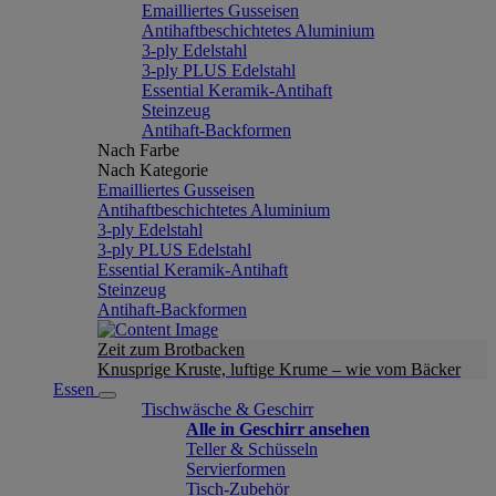
Emailliertes Gusseisen
Antihaftbeschichtetes Aluminium
3-ply Edelstahl
3-ply PLUS Edelstahl
Essential Keramik-Antihaft
Steinzeug
Antihaft-Backformen
Nach Farbe
Nach Kategorie
Emailliertes Gusseisen
Antihaftbeschichtetes Aluminium
3-ply Edelstahl
3-ply PLUS Edelstahl
Essential Keramik-Antihaft
Steinzeug
Antihaft-Backformen
Zeit zum Brotbacken
Knusprige Kruste, luftige Krume – wie vom Bäcker
Essen
Tischwäsche & Geschirr
Alle in Geschirr ansehen
Teller & Schüsseln
Servierformen
Tisch-Zubehör