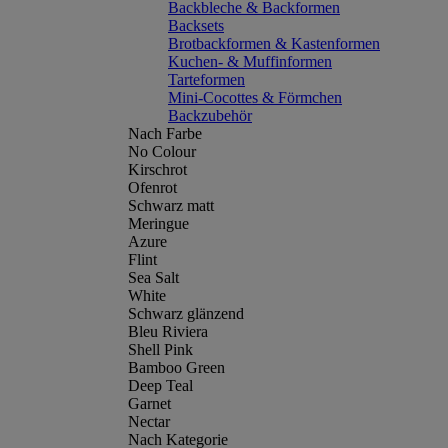
Backbleche & Backformen
Backsets
Brotbackformen & Kastenformen
Kuchen- & Muffinformen
Tarteformen
Mini-Cocottes & Förmchen
Backzubehör
Nach Farbe
No Colour
Kirschrot
Ofenrot
Schwarz matt
Meringue
Azure
Flint
Sea Salt
White
Schwarz glänzend
Bleu Riviera
Shell Pink
Bamboo Green
Deep Teal
Garnet
Nectar
Nach Kategorie