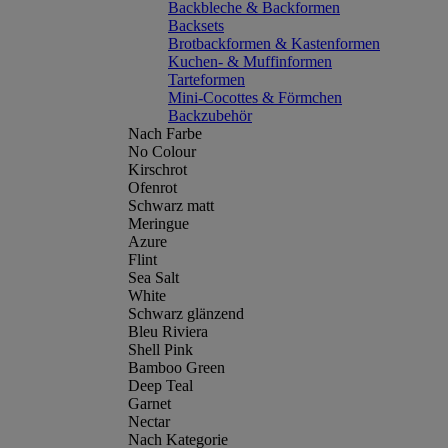
Backbleche & Backformen
Backsets
Brotbackformen & Kastenformen
Kuchen- & Muffinformen
Tarteformen
Mini-Cocottes & Förmchen
Backzubehör
Nach Farbe
No Colour
Kirschrot
Ofenrot
Schwarz matt
Meringue
Azure
Flint
Sea Salt
White
Schwarz glänzend
Bleu Riviera
Shell Pink
Bamboo Green
Deep Teal
Garnet
Nectar
Nach Kategorie