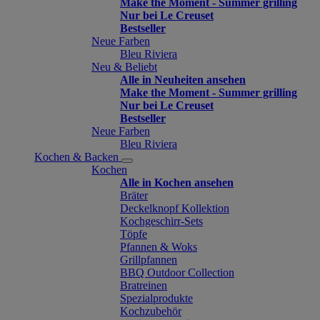
Make the Moment - Summer grilling
Nur bei Le Creuset
Bestseller
Neue Farben
Bleu Riviera
Neu & Beliebt
Alle in Neuheiten ansehen
Make the Moment - Summer grilling
Nur bei Le Creuset
Bestseller
Neue Farben
Bleu Riviera
Kochen & Backen
Kochen
Alle in Kochen ansehen
Bräter
Deckelknopf Kollektion
Kochgeschirr-Sets
Töpfe
Pfannen & Woks
Grillpfannen
BBQ Outdoor Collection
Bratreinen
Spezialprodukte
Kochzubehör