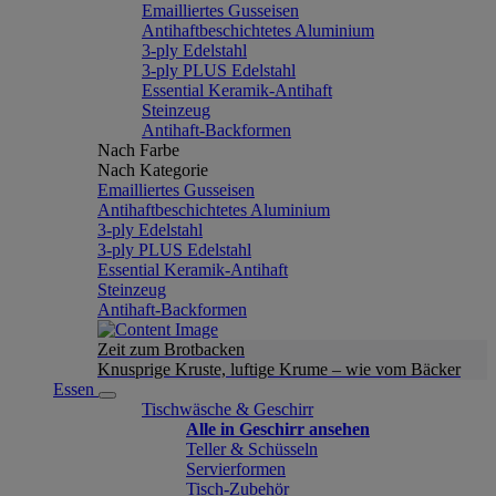
Emailliertes Gusseisen
Antihaftbeschichtetes Aluminium
3-ply Edelstahl
3-ply PLUS Edelstahl
Essential Keramik-Antihaft
Steinzeug
Antihaft-Backformen
Nach Farbe
Nach Kategorie
Emailliertes Gusseisen
Antihaftbeschichtetes Aluminium
3-ply Edelstahl
3-ply PLUS Edelstahl
Essential Keramik-Antihaft
Steinzeug
Antihaft-Backformen
Zeit zum Brotbacken
Knusprige Kruste, luftige Krume – wie vom Bäcker
Essen
Tischwäsche & Geschirr
Alle in Geschirr ansehen
Teller & Schüsseln
Servierformen
Tisch-Zubehör