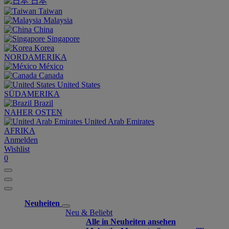
日本
Taiwan
Malaysia
China
Singapore
Korea
NORDAMERIKA
México
Canada
United States
SÜDAMERIKA
Brazil
NAHER OSTEN
United Arab Emirates
AFRIKA
Anmelden
Wishlist
0
Neuheiten
Neu & Beliebt
Alle in Neuheiten ansehen