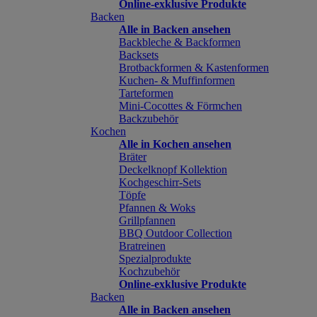
Online-exklusive Produkte
Backen
Alle in Backen ansehen
Backbleche & Backformen
Backsets
Brotbackformen & Kastenformen
Kuchen- & Muffinformen
Tarteformen
Mini-Cocottes & Förmchen
Backzubehör
Kochen
Alle in Kochen ansehen
Bräter
Deckelknopf Kollektion
Kochgeschirr-Sets
Töpfe
Pfannen & Woks
Grillpfannen
BBQ Outdoor Collection
Bratreinen
Spezialprodukte
Kochzubehör
Online-exklusive Produkte
Backen
Alle in Backen ansehen