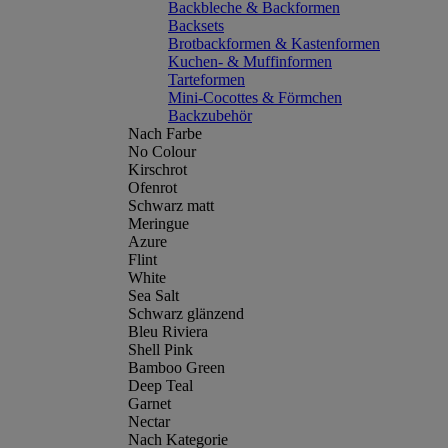
Backbleche & Backformen
Backsets
Brotbackformen & Kastenformen
Kuchen- & Muffinformen
Tarteformen
Mini-Cocottes & Förmchen
Backzubehör
Nach Farbe
No Colour
Kirschrot
Ofenrot
Schwarz matt
Meringue
Azure
Flint
White
Sea Salt
Schwarz glänzend
Bleu Riviera
Shell Pink
Bamboo Green
Deep Teal
Garnet
Nectar
Nach Kategorie