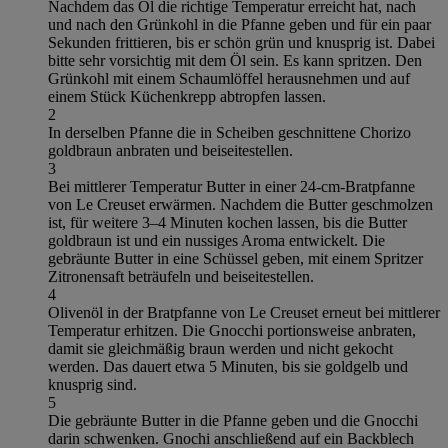
Nachdem das Öl die richtige Temperatur erreicht hat, nach
und nach den Grünkohl in die Pfanne geben und für ein paar
Sekunden frittieren, bis er schön grün und knusprig ist. Dabei
bitte sehr vorsichtig mit dem Öl sein. Es kann spritzen. Den
Grünkohl mit einem Schaumlöffel herausnehmen und auf
einem Stück Küchenkrepp abtropfen lassen.
2
In derselben Pfanne die in Scheiben geschnittene Chorizo
goldbraun anbraten und beiseitestellen.
3
Bei mittlerer Temperatur Butter in einer 24-cm-Bratpfanne
von Le Creuset erwärmen. Nachdem die Butter geschmolzen
ist, für weitere 3–4 Minuten kochen lassen, bis die Butter
goldbraun ist und ein nussiges Aroma entwickelt. Die
gebräunte Butter in eine Schüssel geben, mit einem Spritzer
Zitronensaft beträufeln und beiseitestellen.
4
Olivenöl in der Bratpfanne von Le Creuset erneut bei mittlerer
Temperatur erhitzen. Die Gnocchi portionsweise anbraten,
damit sie gleichmäßig braun werden und nicht gekocht
werden. Das dauert etwa 5 Minuten, bis sie goldgelb und
knusprig sind.
5
Die gebräunte Butter in die Pfanne geben und die Gnocchi
darin schwenken. Gnochi anschließend auf ein Backblech