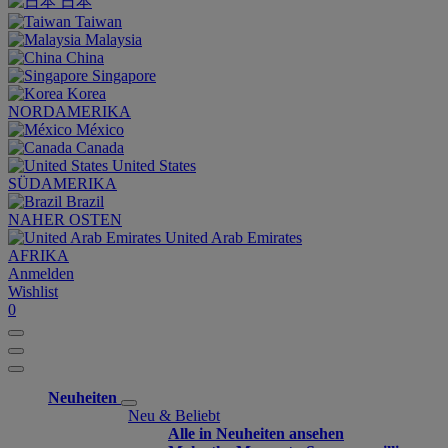
日本
Taiwan
Malaysia
China
Singapore
Korea
NORDAMERIKA
México
Canada
United States
SÜDAMERIKA
Brazil
NAHER OSTEN
United Arab Emirates
AFRIKA
Anmelden
Wishlist
0
Neuheiten
Neu & Beliebt
Alle in Neuheiten ansehen