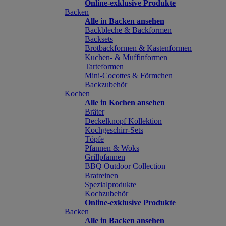
Online-exklusive Produkte
Backen
Alle in Backen ansehen
Backbleche & Backformen
Backsets
Brotbackformen & Kastenformen
Kuchen- & Muffinformen
Tarteformen
Mini-Cocottes & Förmchen
Backzubehör
Kochen
Alle in Kochen ansehen
Bräter
Deckelknopf Kollektion
Kochgeschirr-Sets
Töpfe
Pfannen & Woks
Grillpfannen
BBQ Outdoor Collection
Bratreinen
Spezialprodukte
Kochzubehör
Online-exklusive Produkte
Backen
Alle in Backen ansehen