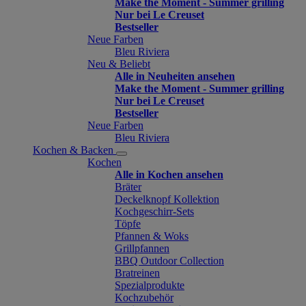
Make the Moment - Summer grilling
Nur bei Le Creuset
Bestseller
Neue Farben
Bleu Riviera
Neu & Beliebt
Alle in Neuheiten ansehen
Make the Moment - Summer grilling
Nur bei Le Creuset
Bestseller
Neue Farben
Bleu Riviera
Kochen & Backen
Kochen
Alle in Kochen ansehen
Bräter
Deckelknopf Kollektion
Kochgeschirr-Sets
Töpfe
Pfannen & Woks
Grillpfannen
BBQ Outdoor Collection
Bratreinen
Spezialprodukte
Kochzubehör