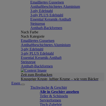
Emailliertes Gusseisen
Antihaftbeschichtetes Aluminium
3-ply Edelstahl
3-ply PLUS Edelstahl
Essential Keramik-Antihaft
Steinzeug
Antihaft-Backformen
Nach Farbe
Nach Kategorie
Emailliertes Gusseisen
Antihaftbeschichtetes Aluminium
3-ply Edelstahl
3-ply PLUS Edelstahl
Essential Keramik-Antihaft
Steinzeug
Antihaft-Backformen
Zeit zum Brotbacken
Knusprige Kruste, luftige Krume – wie vom Bäcker
Essen
Tischwäsche & Geschirr
Alle in Geschirr ansehen
Teller & Schüsseln
Servierformen
Tisch-Zubehör