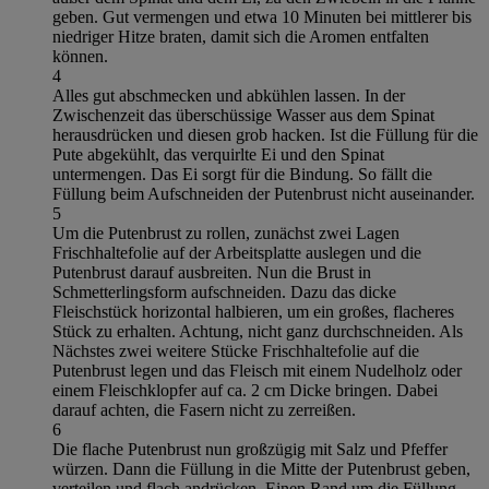
geben. Gut vermengen und etwa 10 Minuten bei mittlerer bis
niedriger Hitze braten, damit sich die Aromen entfalten
können.
4
Alles gut abschmecken und abkühlen lassen. In der
Zwischenzeit das überschüssige Wasser aus dem Spinat
herausdrücken und diesen grob hacken. Ist die Füllung für die
Pute abgekühlt, das verquirlte Ei und den Spinat
untermengen. Das Ei sorgt für die Bindung. So fällt die
Füllung beim Aufschneiden der Putenbrust nicht auseinander.
5
Um die Putenbrust zu rollen, zunächst zwei Lagen
Frischhaltefolie auf der Arbeitsplatte auslegen und die
Putenbrust darauf ausbreiten. Nun die Brust in
Schmetterlingsform aufschneiden. Dazu das dicke
Fleischstück horizontal halbieren, um ein großes, flacheres
Stück zu erhalten. Achtung, nicht ganz durchschneiden. Als
Nächstes zwei weitere Stücke Frischhaltefolie auf die
Putenbrust legen und das Fleisch mit einem Nudelholz oder
einem Fleischklopfer auf ca. 2 cm Dicke bringen. Dabei
darauf achten, die Fasern nicht zu zerreißen.
6
Die flache Putenbrust nun großzügig mit Salz und Pfeffer
würzen. Dann die Füllung in die Mitte der Putenbrust geben,
verteilen und flach andrücken. Einen Rand um die Füllung