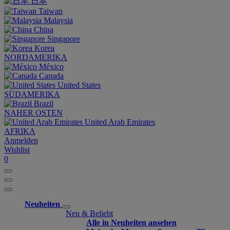
日本
Taiwan
Malaysia
China
Singapore
Korea
NORDAMERIKA
México
Canada
United States
SÜDAMERIKA
Brazil
NAHER OSTEN
United Arab Emirates
AFRIKA
Anmelden
Wishlist
0
Neuheiten
Neu & Beliebt
Alle in Neuheiten ansehen