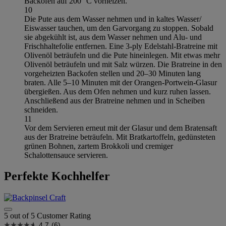
Backofen auf 200 °C vorheizen.
10
Die Pute aus dem Wasser nehmen und in kaltes Wasser/
Eiswasser tauchen, um den Garvorgang zu stoppen. Sobald
sie abgekühlt ist, aus dem Wasser nehmen und Alu- und
Frischhaltefolie entfernen. Eine 3-ply Edelstahl-Bratreine mit
Olivenöl beträufeln und die Pute hineinlegen. Mit etwas mehr
Olivenöl beträufeln und mit Salz würzen. Die Bratreine in den
vorgeheizten Backofen stellen und 20–30 Minuten lang
braten. Alle 5–10 Minuten mit der Orangen-Portwein-Glasur
übergießen. Aus dem Ofen nehmen und kurz ruhen lassen.
Anschließend aus der Bratreine nehmen und in Scheiben
schneiden.
11
Vor dem Servieren erneut mit der Glasur und dem Bratensaft
aus der Bratreine beträufeln. Mit Bratkartoffeln, gedünsteten
grünen Bohnen, zartem Brokkoli und cremiger
Schalottensauce servieren.
Perfekte Kochhelfer
5 out of 5 Customer Rating
4.7
(6)