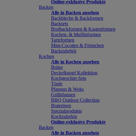
Online-exklusive Produkte
Backen
Alle in Backen ansehen
Backbleche & Backformen
Backsets
Brotbackformen & Kastenformen
Kuchen- & Muffinformen
Tarteformen
Mini-Cocottes & Förmchen
Backzubehör
Kochen
Alle in Kochen ansehen
Bräter
Deckelknopf Kollektion
Kochgeschirr-Sets
Töpfe
Pfannen & Woks
Grillpfannen
BBQ Outdoor Collection
Bratreinen
Spezialprodukte
Kochzubehör
Online-exklusive Produkte
Backen
Alle in Backen ansehen