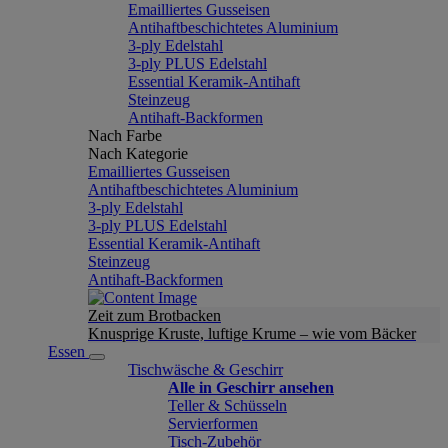
Emailliertes Gusseisen
Antihaftbeschichtetes Aluminium
3-ply Edelstahl
3-ply PLUS Edelstahl
Essential Keramik-Antihaft
Steinzeug
Antihaft-Backformen
Nach Farbe
Nach Kategorie
Emailliertes Gusseisen
Antihaftbeschichtetes Aluminium
3-ply Edelstahl
3-ply PLUS Edelstahl
Essential Keramik-Antihaft
Steinzeug
Antihaft-Backformen
Zeit zum Brotbacken
Knusprige Kruste, luftige Krume – wie vom Bäcker
Essen
Tischwäsche & Geschirr
Alle in Geschirr ansehen
Teller & Schüsseln
Servierformen
Tisch-Zubehör