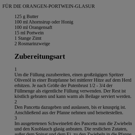
FÜR DIE ORANGEN-PORTWEIN-GLASUR
125 g Butter
100 ml Ahornsirup oder Honig
100 ml Orangensaft
15 ml Portwein
1 Stange Zimt
2 Rosmarinzweige
Zubereitungsart
1
Um die Füllung zuzubereiten, einen großzügigen Spritzer
Olivenöl in einer Bratpfanne bei mittlerer Hitze auf dem Herd
erhitzen. Je nach Größe der Putenbrust 1/2 - 3/4 der
Füllmenge als eigentliche Füllung verwenden. Der Rest ist
köstlich gebraten und kann warm als Beilage serviert werden.
2
Den Pancetta dazugeben und auslassen, bis er knusprig ist.
Anschließend aus der Pfanne nehmen und beiseitestellen.
3
Im ausgetretenen Schweinefett des Pancetta nun die Zwiebeln
und den Knoblauch glasig anbraten. Die restlichen Zutaten,
außer dem Spinat und dem Ei, zu den Zwiebeln in die Pfanne