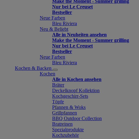
Make the Moment - Summer grilling
Nur bei Le Creuset
Bestseller
Neue Farben
Bleu Riviera
Neu & Beliebt
Alle in Neuheiten ansehen
Make the Moment - Summer grilling
Nur bei Le Creuset
Bestseller
Neue Farben
Bleu Riviera
Kochen & Backen
Kochen
Alle in Kochen ansehen
Bräter
Deckelknopf Kollektion
Kochgeschirr-Sets
Töpfe
Pfannen & Woks
Grillpfannen
BBQ Outdoor Collection
Bratreinen
Spezialprodukte
Kochzubehör