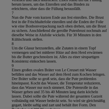
herum lassen, um das Einrollen und das Binden zu
erleichtern, ohne dass die Füllung herausfällt.
7
Nun die Pute vom kurzen Ende aus fest einrollen. Die Brust
fest in die Frischhaltefolie einrollen und die Enden der Folie
wie eine Bonbonverpackung nach oben drehen, um die Brust
zu sichern. Anschließend die gerollte Putenbrust nochmals auf
dieselbe Weise in Alufolie wickeln. Für 30 Minuten in den
Kühlschrank stellen.
8
Um die Glasur herzustellen, alle Zutaten in einem Topf
vermengen und bei mittlerer Hitze auf dem Herd erwärmen
bis die Butter geschmolzen ist. Alles zu einer sirupartigen
Konsistenz einkochen lassen.
9
Einen großen ovalen Bräter von Le Creuset mit Wasser
befüllen und das Wasser auf dem Herd zum Kochen bringen.
Der Bräter sollte so groß sein, dass die Pute problemlos
hineinpasst. Kocht das Wasser, die Temperatur reduzieren,
dass das Wasser nur noch simmert. Die Putenrolle in das
Wasser geben und 35 bis 40 Minuten lang darin köcheln
lassen. Dabei sollte die Pute während der gesamten Garzeit
vollständig mit Wasser bedeckt sein. So wird sie gleichmäßig
gegart, bleibt saftig und zart und behält ihre Form. Den