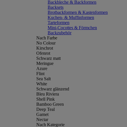
Backbleche & Backformen
Backsets
Brotbackformen & Kastenformen
Kuchen- & Muffinformen
Tarteformen
Mini-Cocottes & Förmchen
Backzubehör
Nach Farbe
No Colour
Kirschrot
Ofenrot
Schwarz matt
Meringue
Azure
Flint
Sea Salt
White
Schwarz glänzend
Bleu Riviera
Shell Pink
Bamboo Green
Deep Teal
Garnet
Nectar
Nach Kategorie