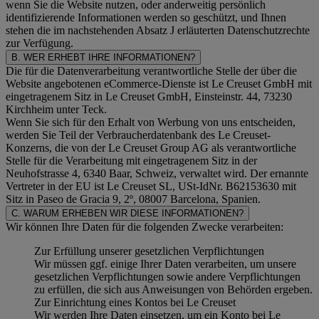
wenn Sie die Website nutzen, oder anderweitig persönlich
identifizierende Informationen werden so geschützt, und Ihnen
stehen die im nachstehenden
Absatz J
erläuterten Datenschutzrechte
zur Verfügung.
B. WER ERHEBT IHRE INFORMATIONEN?
Die für die Datenverarbeitung verantwortliche Stelle der über die
Website angebotenen eCommerce-Dienste ist Le Creuset GmbH mit
eingetragenem Sitz in Le Creuset GmbH, Einsteinstr. 44, 73230
Kirchheim unter Teck.
Wenn Sie sich für den Erhalt von Werbung von uns entscheiden,
werden Sie Teil der Verbraucherdatenbank des Le Creuset-
Konzerns, die von der Le Creuset Group AG als verantwortliche
Stelle für die Verarbeitung mit eingetragenem Sitz in der
Neuhofstrasse 4, 6340 Baar, Schweiz, verwaltet wird. Der ernannte
Vertreter in der EU ist Le Creuset SL, USt-IdNr. B62153630 mit
Sitz in Paseo de Gracia 9, 2º, 08007 Barcelona, Spanien.
C. WARUM ERHEBEN WIR DIESE INFORMATIONEN?
Wir können Ihre Daten für die folgenden Zwecke verarbeiten:
Zur Erfüllung unserer gesetzlichen Verpflichtungen
Wir müssen ggf. einige Ihrer Daten verarbeiten, um unsere
gesetzlichen Verpflichtungen sowie andere Verpflichtungen
zu erfüllen, die sich aus Anweisungen von Behörden ergeben.
Zur Einrichtung eines Kontos bei Le Creuset
Wir werden Ihre Daten einsetzen, um ein Konto bei Le