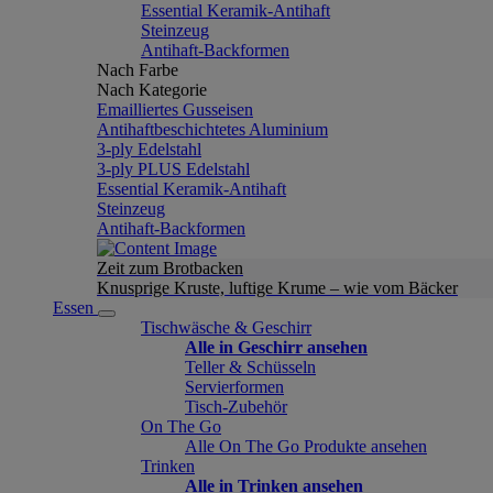
Essential Keramik-Antihaft
Steinzeug
Antihaft-Backformen
Nach Farbe
Nach Kategorie
Emailliertes Gusseisen
Antihaftbeschichtetes Aluminium
3-ply Edelstahl
3-ply PLUS Edelstahl
Essential Keramik-Antihaft
Steinzeug
Antihaft-Backformen
Zeit zum Brotbacken
Knusprige Kruste, luftige Krume – wie vom Bäcker
Essen
Tischwäsche & Geschirr
Alle in Geschirr ansehen
Teller & Schüsseln
Servierformen
Tisch-Zubehör
On The Go
Alle On The Go Produkte ansehen
Trinken
Alle in Trinken ansehen