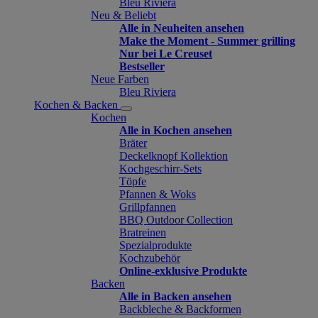
Bleu Riviera
Neu & Beliebt
Alle in Neuheiten ansehen
Make the Moment - Summer grilling
Nur bei Le Creuset
Bestseller
Neue Farben
Bleu Riviera
Kochen & Backen
Kochen
Alle in Kochen ansehen
Bräter
Deckelknopf Kollektion
Kochgeschirr-Sets
Töpfe
Pfannen & Woks
Grillpfannen
BBQ Outdoor Collection
Bratreinen
Spezialprodukte
Kochzubehör
Online-exklusive Produkte
Backen
Alle in Backen ansehen
Backbleche & Backformen