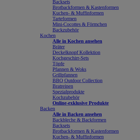
Backsets
Brotbackformen & Kastenformen
Kuchen- & Muffinformen
Tarteformen
Mini-Cocottes & Förmchen
Backzubehör
Kochen
Alle in Kochen ansehen
Bräter
Deckelknopf Kollektion
Kochgeschirr-Sets
Töpfe
Pfannen & Woks
Grillpfannen
BBQ Outdoor Collection
Bratreinen
Spezialprodukte
Kochzubehör
Online-exklusive Produkte
Backen
Alle in Backen ansehen
Backbleche & Backformen
Backsets
Brotbackformen & Kastenformen
Kuchen- & Muffinformen