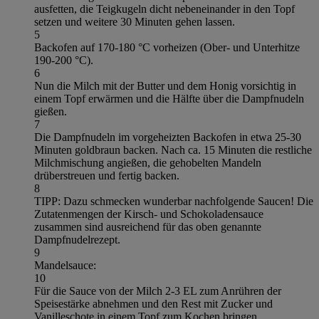
ausfetten, die Teigkugeln dicht nebeneinander in den Topf
setzen und weitere 30 Minuten gehen lassen.
5
Backofen auf 170-180 °C vorheizen (Ober- und Unterhitze
190-200 °C).
6
Nun die Milch mit der Butter und dem Honig vorsichtig in
einem Topf erwärmen und die Hälfte über die Dampfnudeln
gießen.
7
Die Dampfnudeln im vorgeheizten Backofen in etwa 25-30
Minuten goldbraun backen. Nach ca. 15 Minuten die restliche
Milchmischung angießen, die gehobelten Mandeln
drüberstreuen und fertig backen.
8
TIPP: Dazu schmecken wunderbar nachfolgende Saucen! Die
Zutatenmengen der Kirsch- und Schokoladensauce
zusammen sind ausreichend für das oben genannte
Dampfnudelrezept.
9
Mandelsauce:
10
Für die Sauce von der Milch 2-3 EL zum Anrühren der
Speisestärke abnehmen und den Rest mit Zucker und
Vanilleschote in einem Topf zum Kochen bringen.