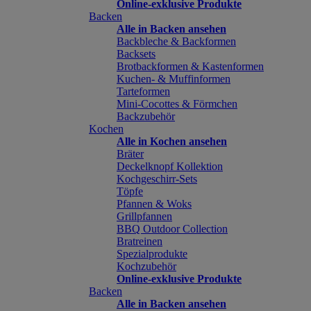
Online-exklusive Produkte
Backen
Alle in Backen ansehen
Backbleche & Backformen
Backsets
Brotbackformen & Kastenformen
Kuchen- & Muffinformen
Tarteformen
Mini-Cocottes & Förmchen
Backzubehör
Kochen
Alle in Kochen ansehen
Bräter
Deckelknopf Kollektion
Kochgeschirr-Sets
Töpfe
Pfannen & Woks
Grillpfannen
BBQ Outdoor Collection
Bratreinen
Spezialprodukte
Kochzubehör
Online-exklusive Produkte
Backen
Alle in Backen ansehen