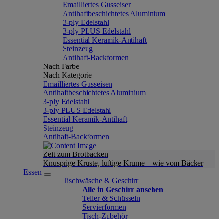
Emailliertes Gusseisen
Antihaftbeschichtetes Aluminium
3-ply Edelstahl
3-ply PLUS Edelstahl
Essential Keramik-Antihaft
Steinzeug
Antihaft-Backformen
Nach Farbe
Nach Kategorie
Emailliertes Gusseisen
Antihaftbeschichtetes Aluminium
3-ply Edelstahl
3-ply PLUS Edelstahl
Essential Keramik-Antihaft
Steinzeug
Antihaft-Backformen
Zeit zum Brotbacken
Knusprige Kruste, luftige Krume – wie vom Bäcker
Essen
Tischwäsche & Geschirr
Alle in Geschirr ansehen
Teller & Schüsseln
Servierformen
Tisch-Zubehör