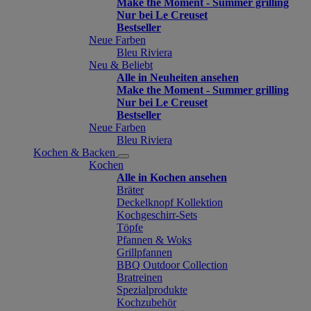
Make the Moment - Summer grilling
Nur bei Le Creuset
Bestseller
Neue Farben
Bleu Riviera
Neu & Beliebt
Alle in Neuheiten ansehen
Make the Moment - Summer grilling
Nur bei Le Creuset
Bestseller
Neue Farben
Bleu Riviera
Kochen & Backen
Kochen
Alle in Kochen ansehen
Bräter
Deckelknopf Kollektion
Kochgeschirr-Sets
Töpfe
Pfannen & Woks
Grillpfannen
BBQ Outdoor Collection
Bratreinen
Spezialprodukte
Kochzubehör