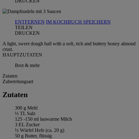
DRUCKEN
ENTFERNEN
IM KOCHBUCH SPEICHERN
TEILEN
DRUCKEN
A light, sweet dough ball with a soft, rich and buttery honey almond
crust.
HAUPTZUTATEN
Brot & mehr
Zutaten
Zubereitungsart
Zutaten
300 g Mehl
½ TL Salz
125 -150 ml lauwarme Milch
3 EL Zucker
½ Würfel Hefe (ca. 20 g)
50 g Butter, flüssig