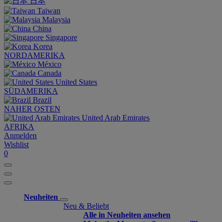
日本
Taiwan
Malaysia
China
Singapore
Korea
NORDAMERIKA
México
Canada
United States
SÜDAMERIKA
Brazil
NAHER OSTEN
United Arab Emirates
AFRIKA
Anmelden
Wishlist
0
Neuheiten
Neu & Beliebt
Alle in Neuheiten ansehen