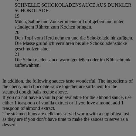
SCHNELLE SCHOKOLADENSAUCE AUS DUNKLER
SCHOKOLADE:
19
Milch, Sahne und Zucker in einem Topf geben und unter
ständigem Rühren zum Kochen bringen.
20
Den Topf vom Herd nehmen und die Schokolade hinzufügen.
Die Masse gründlich verrühren bis alle Schokoladenstücke
geschmolzen sind.
21
Die Schokoladensauce warm genießen oder im Kühlschrank
aufbewahren.
In addition, the following sauces taste wonderful. The ingredients of
the cherry and chocolate sauce together are sufficient for the
steamed dough balls recipe above.
If you do not have a vanilla pod available for the almond sauce, use
either 1 teaspoon of vanilla extract or if you love almond, add 1
teaspoon of almond extract.
The steamed buns are delicious served warm with a cup of tea just
as they are if you don’t have time to make the sauces to serve as a
dessert.