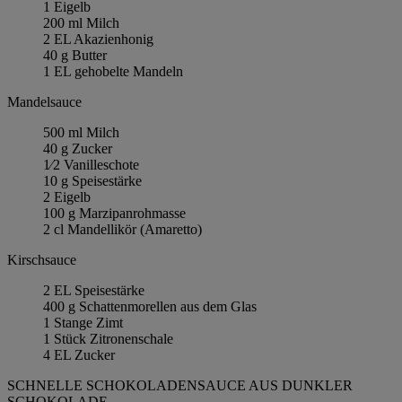
1 Eigelb
200 ml Milch
2 EL Akazienhonig
40 g Butter
1 EL gehobelte Mandeln
Mandelsauce
500 ml Milch
40 g Zucker
1⁄2 Vanilleschote
10 g Speisestärke
2 Eigelb
100 g Marzipanrohmasse
2 cl Mandellikör (Amaretto)
Kirschsauce
2 EL Speisestärke
400 g Schattenmorellen aus dem Glas
1 Stange Zimt
1 Stück Zitronenschale
4 EL Zucker
SCHNELLE SCHOKOLADENSAUCE AUS DUNKLER
SCHOKOLADE