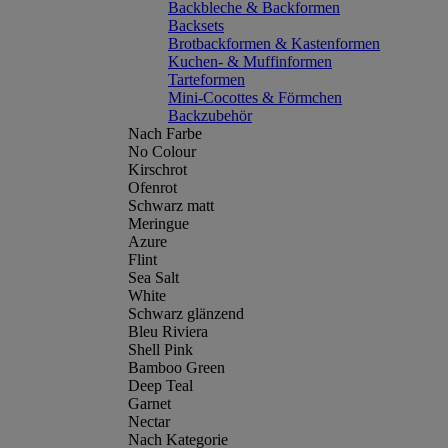
Backbleche & Backformen
Backsets
Brotbackformen & Kastenformen
Kuchen- & Muffinformen
Tarteformen
Mini-Cocottes & Förmchen
Backzubehör
Nach Farbe
No Colour
Kirschrot
Ofenrot
Schwarz matt
Meringue
Azure
Flint
Sea Salt
White
Schwarz glänzend
Bleu Riviera
Shell Pink
Bamboo Green
Deep Teal
Garnet
Nectar
Nach Kategorie