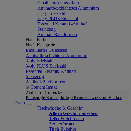
Emailliertes Gusseisen
Antihaftbeschichtetes Aluminium
3-ply Edelstahl
3-ply PLUS Edelstahl
Essential Keramik-Antihaft
Steinzeug
Antihaft-Backformen
Nach Farbe
Nach Kategorie
Emailliertes Gusseisen
Antihaftbeschichtetes Aluminium
3-ply Edelstahl
3-ply PLUS Edelstahl
Essential Keramik-Antihaft
Steinzeug
Antihaft-Backformen
Zeit zum Brotbacken
Knusprige Kruste, luftige Krume – wie vom Bäcker
Essen
Tischwäsche & Geschirr
Alle in Geschirr ansehen
Teller & Schüsseln
Servierformen
Tisch-Zubehör