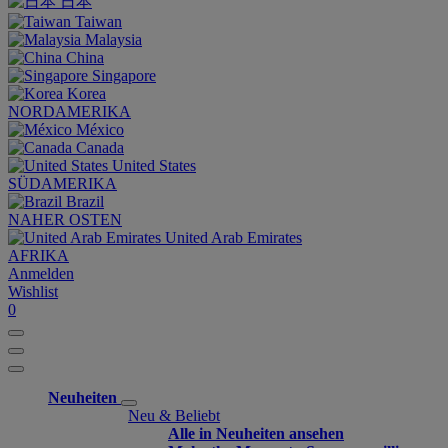
日本
Taiwan
Malaysia
China
Singapore
Korea
NORDAMERIKA
México
Canada
United States
SÜDAMERIKA
Brazil
NAHER OSTEN
United Arab Emirates
AFRIKA
Anmelden
Wishlist
0
Neuheiten
Neu & Beliebt
Alle in Neuheiten ansehen