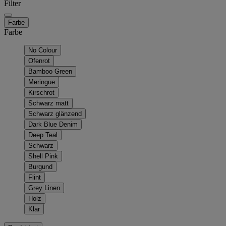
Filter
Farbe
Farbe
No Colour
Ofenrot
Bamboo Green
Meringue
Kirschrot
Schwarz matt
Schwarz glänzend
Dark Blue Denim
Deep Teal
Schwarz
Shell Pink
Burgund
Flint
Grey Linen
Holz
Klar