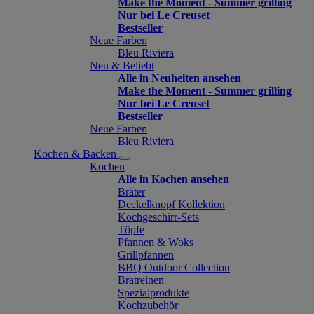
Make the Moment - Summer grilling
Nur bei Le Creuset
Bestseller
Neue Farben
Bleu Riviera
Neu & Beliebt
Alle in Neuheiten ansehen
Make the Moment - Summer grilling
Nur bei Le Creuset
Bestseller
Neue Farben
Bleu Riviera
Kochen & Backen
Kochen
Alle in Kochen ansehen
Bräter
Deckelknopf Kollektion
Kochgeschirr-Sets
Töpfe
Pfannen & Woks
Grillpfannen
BBQ Outdoor Collection
Bratreinen
Spezialprodukte
Kochzubehör