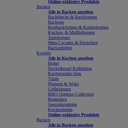
Online-exklusive Produkte
Backen
Alle in Backen ansehen
Backbleche & Backformen
Backsets
Brotbackformen & Kastenformen
Kuchen- & Muffinformen
Tarteformen
Mini-Cocottes & Förmchen
Backzubehör
Kochen
Alle in Kochen ansehen
Bräter
Deckelknopf Kollektion
Kochgeschirr-Sets
Töpfe
Pfannen & Woks
Grillpfannen
BBQ Outdoor Collection
Bratreinen
Spezialprodukte
Kochzubehör
Online-exklusive Produkte
Backen
Alle in Backen ansehen