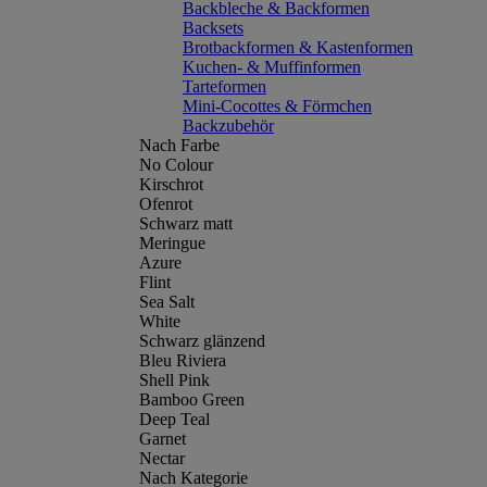
Backbleche & Backformen
Backsets
Brotbackformen & Kastenformen
Kuchen- & Muffinformen
Tarteformen
Mini-Cocottes & Förmchen
Backzubehör
Nach Farbe
No Colour
Kirschrot
Ofenrot
Schwarz matt
Meringue
Azure
Flint
Sea Salt
White
Schwarz glänzend
Bleu Riviera
Shell Pink
Bamboo Green
Deep Teal
Garnet
Nectar
Nach Kategorie