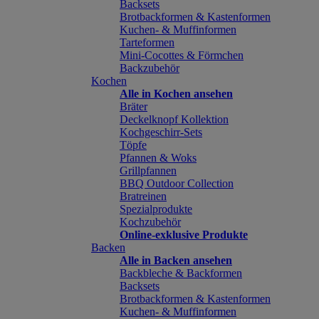
Backsets
Brotbackformen & Kastenformen
Kuchen- & Muffinformen
Tarteformen
Mini-Cocottes & Förmchen
Backzubehör
Kochen
Alle in Kochen ansehen
Bräter
Deckelknopf Kollektion
Kochgeschirr-Sets
Töpfe
Pfannen & Woks
Grillpfannen
BBQ Outdoor Collection
Bratreinen
Spezialprodukte
Kochzubehör
Online-exklusive Produkte
Backen
Alle in Backen ansehen
Backbleche & Backformen
Backsets
Brotbackformen & Kastenformen
Kuchen- & Muffinformen