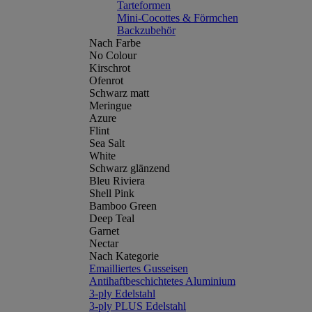
Tarteformen
Mini-Cocottes & Förmchen
Backzubehör
Nach Farbe
No Colour
Kirschrot
Ofenrot
Schwarz matt
Meringue
Azure
Flint
Sea Salt
White
Schwarz glänzend
Bleu Riviera
Shell Pink
Bamboo Green
Deep Teal
Garnet
Nectar
Nach Kategorie
Emailliertes Gusseisen
Antihaftbeschichtetes Aluminium
3-ply Edelstahl
3-ply PLUS Edelstahl