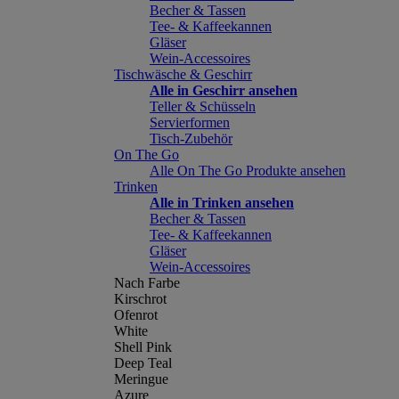
Becher & Tassen
Tee- & Kaffeekannen
Gläser
Wein-Accessoires
Tischwäsche & Geschirr
Alle in Geschirr ansehen
Teller & Schüsseln
Servierformen
Tisch-Zubehör
On The Go
Alle On The Go Produkte ansehen
Trinken
Alle in Trinken ansehen
Becher & Tassen
Tee- & Kaffeekannen
Gläser
Wein-Accessoires
Nach Farbe
Kirschrot
Ofenrot
White
Shell Pink
Deep Teal
Meringue
Azure