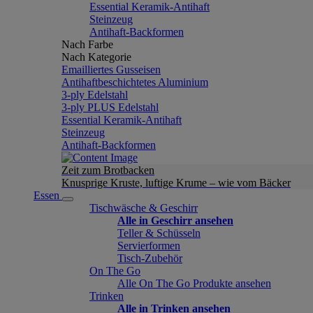
Essential Keramik-Antihaft
Steinzeug
Antihaft-Backformen
Nach Farbe
Nach Kategorie
Emailliertes Gusseisen
Antihaftbeschichtetes Aluminium
3-ply Edelstahl
3-ply PLUS Edelstahl
Essential Keramik-Antihaft
Steinzeug
Antihaft-Backformen
Zeit zum Brotbacken
Knusprige Kruste, luftige Krume – wie vom Bäcker
Essen
Tischwäsche & Geschirr
Alle in Geschirr ansehen
Teller & Schüsseln
Servierformen
Tisch-Zubehör
On The Go
Alle On The Go Produkte ansehen
Trinken
Alle in Trinken ansehen