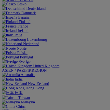
Česko
Deutschland
Danmark
España
Finland
France
Ireland
Italia
Luxembourg
Nederland
Norge
Polska
Portugal
Sverige
United Kingdom
ASIEN / PAZIFIKREGION
Australia
India
New Zealand
Hong Kong
日本
Taiwan
Malaysia
China