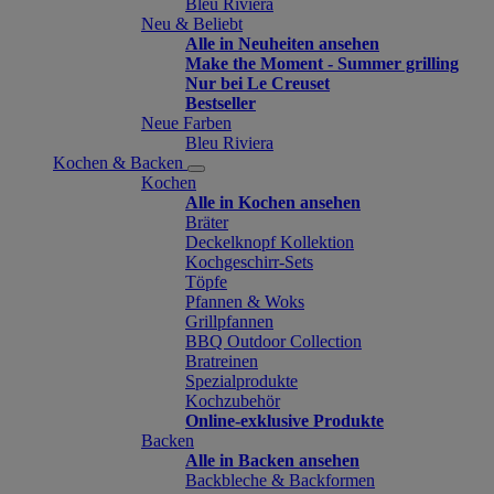
Bleu Riviera
Neu & Beliebt
Alle in Neuheiten ansehen
Make the Moment - Summer grilling
Nur bei Le Creuset
Bestseller
Neue Farben
Bleu Riviera
Kochen & Backen
Kochen
Alle in Kochen ansehen
Bräter
Deckelknopf Kollektion
Kochgeschirr-Sets
Töpfe
Pfannen & Woks
Grillpfannen
BBQ Outdoor Collection
Bratreinen
Spezialprodukte
Kochzubehör
Online-exklusive Produkte
Backen
Alle in Backen ansehen
Backbleche & Backformen