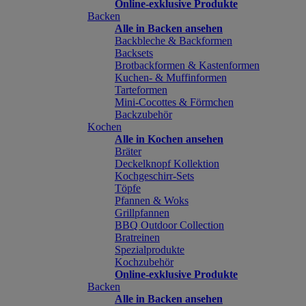
Online-exklusive Produkte
Backen
Alle in Backen ansehen
Backbleche & Backformen
Backsets
Brotbackformen & Kastenformen
Kuchen- & Muffinformen
Tarteformen
Mini-Cocottes & Förmchen
Backzubehör
Kochen
Alle in Kochen ansehen
Bräter
Deckelknopf Kollektion
Kochgeschirr-Sets
Töpfe
Pfannen & Woks
Grillpfannen
BBQ Outdoor Collection
Bratreinen
Spezialprodukte
Kochzubehör
Online-exklusive Produkte
Backen
Alle in Backen ansehen