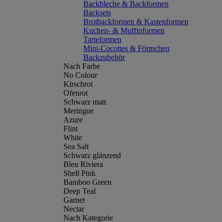
Backbleche & Backformen
Backsets
Brotbackformen & Kastenformen
Kuchen- & Muffinformen
Tarteformen
Mini-Cocottes & Förmchen
Backzubehör
Nach Farbe
No Colour
Kirschrot
Ofenrot
Schwarz matt
Meringue
Azure
Flint
White
Sea Salt
Schwarz glänzend
Bleu Riviera
Shell Pink
Bamboo Green
Deep Teal
Garnet
Nectar
Nach Kategorie