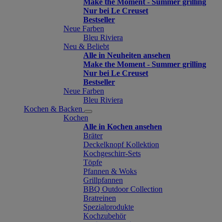
Make the Moment - Summer grilling
Nur bei Le Creuset
Bestseller
Neue Farben
Bleu Riviera
Neu & Beliebt
Alle in Neuheiten ansehen
Make the Moment - Summer grilling
Nur bei Le Creuset
Bestseller
Neue Farben
Bleu Riviera
Kochen & Backen
Kochen
Alle in Kochen ansehen
Bräter
Deckelknopf Kollektion
Kochgeschirr-Sets
Töpfe
Pfannen & Woks
Grillpfannen
BBQ Outdoor Collection
Bratreinen
Spezialprodukte
Kochzubehör