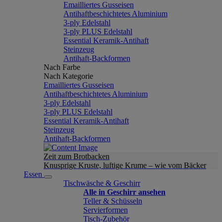
Emailliertes Gusseisen
Antihaftbeschichtetes Aluminium
3-ply Edelstahl
3-ply PLUS Edelstahl
Essential Keramik-Antihaft
Steinzeug
Antihaft-Backformen
Nach Farbe
Nach Kategorie
Emailliertes Gusseisen
Antihaftbeschichtetes Aluminium
3-ply Edelstahl
3-ply PLUS Edelstahl
Essential Keramik-Antihaft
Steinzeug
Antihaft-Backformen
Zeit zum Brotbacken
Knusprige Kruste, luftige Krume – wie vom Bäcker
Essen
Tischwäsche & Geschirr
Alle in Geschirr ansehen
Teller & Schüsseln
Servierformen
Tisch-Zubehör