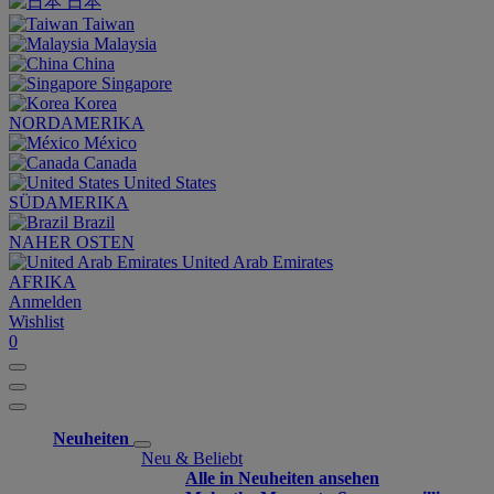
日本
Taiwan
Malaysia
China
Singapore
Korea
NORDAMERIKA
México
Canada
United States
SÜDAMERIKA
Brazil
NAHER OSTEN
United Arab Emirates
AFRIKA
Anmelden
Wishlist
0
Neuheiten
Neu & Beliebt
Alle in Neuheiten ansehen