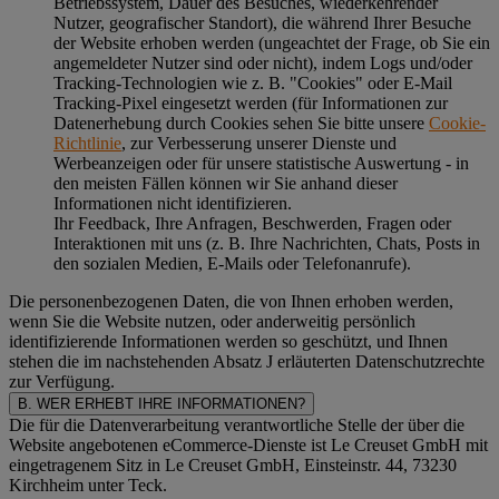
Betriebssystem, Dauer des Besuches, wiederkehrender
Nutzer, geografischer Standort), die während Ihrer Besuche
der Website erhoben werden (ungeachtet der Frage, ob Sie ein
angemeldeter Nutzer sind oder nicht), indem Logs und/oder
Tracking-Technologien wie z. B. "Cookies" oder E-Mail
Tracking-Pixel eingesetzt werden (für Informationen zur
Datenerhebung durch Cookies sehen Sie bitte unsere
Cookie-
Richtlinie
, zur Verbesserung unserer Dienste und
Werbeanzeigen oder für unsere statistische Auswertung - in
den meisten Fällen können wir Sie anhand dieser
Informationen nicht identifizieren.
Ihr Feedback, Ihre Anfragen, Beschwerden, Fragen oder
Interaktionen mit uns (z. B. Ihre Nachrichten, Chats, Posts in
den sozialen Medien, E-Mails oder Telefonanrufe).
Die personenbezogenen Daten, die von Ihnen erhoben werden,
wenn Sie die Website nutzen, oder anderweitig persönlich
identifizierende Informationen werden so geschützt, und Ihnen
stehen die im nachstehenden
Absatz J
erläuterten Datenschutzrechte
zur Verfügung.
B. WER ERHEBT IHRE INFORMATIONEN?
Die für die Datenverarbeitung verantwortliche Stelle der über die
Website angebotenen eCommerce-Dienste ist Le Creuset GmbH mit
eingetragenem Sitz in Le Creuset GmbH, Einsteinstr. 44, 73230
Kirchheim unter Teck.