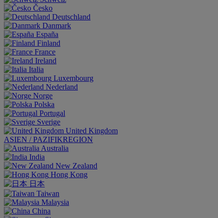
Česko
Deutschland
Danmark
España
Finland
France
Ireland
Italia
Luxembourg
Nederland
Norge
Polska
Portugal
Sverige
United Kingdom
ASIEN / PAZIFIKREGION
Australia
India
New Zealand
Hong Kong
日本
Taiwan
Malaysia
China