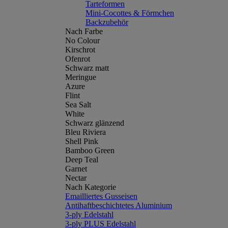
Tarteformen
Mini-Cocottes & Förmchen
Backzubehör
Nach Farbe
No Colour
Kirschrot
Ofenrot
Schwarz matt
Meringue
Azure
Flint
Sea Salt
White
Schwarz glänzend
Bleu Riviera
Shell Pink
Bamboo Green
Deep Teal
Garnet
Nectar
Nach Kategorie
Emailliertes Gusseisen
Antihaftbeschichtetes Aluminium
3-ply Edelstahl
3-ply PLUS Edelstahl