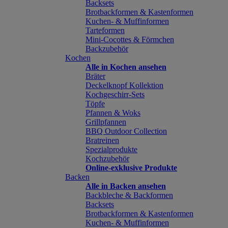
Backsets
Brotbackformen & Kastenformen
Kuchen- & Muffinformen
Tarteformen
Mini-Cocottes & Förmchen
Backzubehör
Kochen
Alle in Kochen ansehen
Bräter
Deckelknopf Kollektion
Kochgeschirr-Sets
Töpfe
Pfannen & Woks
Grillpfannen
BBQ Outdoor Collection
Bratreinen
Spezialprodukte
Kochzubehör
Online-exklusive Produkte
Backen
Alle in Backen ansehen
Backbleche & Backformen
Backsets
Brotbackformen & Kastenformen
Kuchen- & Muffinformen