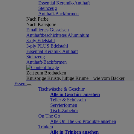
Essential Keramik-Antihaft
Steinzeug
Antihaft-Backformen
Nach Farbe
Nach Kategorie
Emailliertes Gusseisen
Antihaftbeschichtetes Aluminium
3-ply Edelstahl
3-ply PLUS Edelstahl
Essential Keramik-Antihaft
Steinzeug
Antihaft-Backformen
Zeit zum Brotbacken
Knusprige Kruste, luftige Krume – wie vom Bäcker
Essen
Tischwäsche & Geschirr
Alle in Geschirr ansehen
Teller & Schüsseln
Servierformen
Tisch-Zubehör
On The Go
Alle On The Go Produkte ansehen
Trinken
Alle in Trinken ansehen