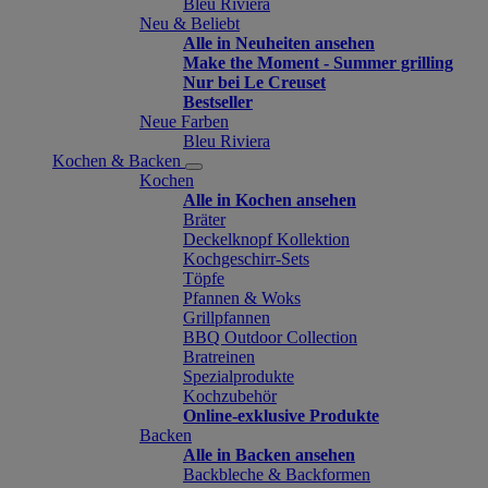
Bleu Riviera
Neu & Beliebt
Alle in Neuheiten ansehen
Make the Moment - Summer grilling
Nur bei Le Creuset
Bestseller
Neue Farben
Bleu Riviera
Kochen & Backen
Kochen
Alle in Kochen ansehen
Bräter
Deckelknopf Kollektion
Kochgeschirr-Sets
Töpfe
Pfannen & Woks
Grillpfannen
BBQ Outdoor Collection
Bratreinen
Spezialprodukte
Kochzubehör
Online-exklusive Produkte
Backen
Alle in Backen ansehen
Backbleche & Backformen