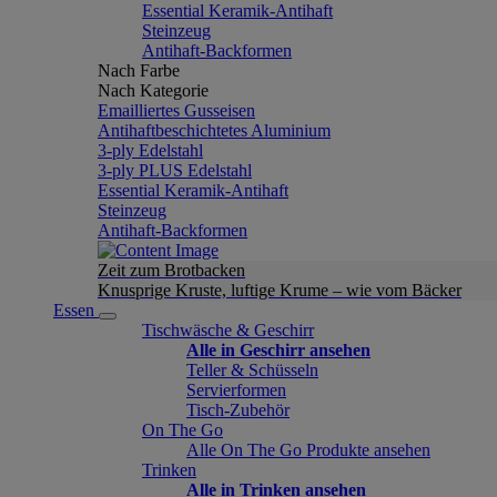
Essential Keramik-Antihaft
Steinzeug
Antihaft-Backformen
Nach Farbe
Nach Kategorie
Emailliertes Gusseisen
Antihaftbeschichtetes Aluminium
3-ply Edelstahl
3-ply PLUS Edelstahl
Essential Keramik-Antihaft
Steinzeug
Antihaft-Backformen
Zeit zum Brotbacken
Knusprige Kruste, luftige Krume – wie vom Bäcker
Essen
Tischwäsche & Geschirr
Alle in Geschirr ansehen
Teller & Schüsseln
Servierformen
Tisch-Zubehör
On The Go
Alle On The Go Produkte ansehen
Trinken
Alle in Trinken ansehen