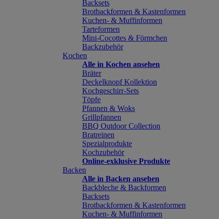
Backsets
Brotbackformen & Kastenformen
Kuchen- & Muffinformen
Tarteformen
Mini-Cocottes & Förmchen
Backzubehör
Kochen
Alle in Kochen ansehen
Bräter
Deckelknopf Kollektion
Kochgeschirr-Sets
Töpfe
Pfannen & Woks
Grillpfannen
BBQ Outdoor Collection
Bratreinen
Spezialprodukte
Kochzubehör
Online-exklusive Produkte
Backen
Alle in Backen ansehen
Backbleche & Backformen
Backsets
Brotbackformen & Kastenformen
Kuchen- & Muffinformen