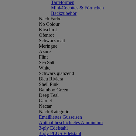
Tarteformen
Mini-Cocottes & Förmchen
Backzubehör
Nach Farbe
No Colour
Kirschrot
Ofenrot
Schwarz matt
Meringue
Azure
Flint
Sea Salt
White
Schwarz glänzend
Bleu Riviera
Shell Pink
Bamboo Green
Deep Teal
Garnet
Nectar
Nach Kategorie
Emailliertes Gusseisen
Antihaftbeschichtetes Aluminium
3-ply Edelstahl
3-ply PLUS Edelstahl