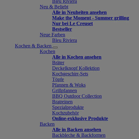
Bleu Riviera
Neu & Beliebt
Alle in Neuheiten ansehen
Make the Moment - Summer grilling
Nur bei Le Creuset
Bestseller
Neue Farben
Bleu Riviera
Kochen & Backen
Kochen
Alle in Kochen ansehen
Bräter
Deckelknopf Kollektion
Kochgeschirr-Sets
Töpfe
Pfannen & Woks
Grillpfannen
BBQ Outdoor Collection
Bratreinen
Spezialprodukte
Kochzubehör
Online-exklusive Produkte
Backen
Alle in Backen ansehen
Backbleche & Backformen