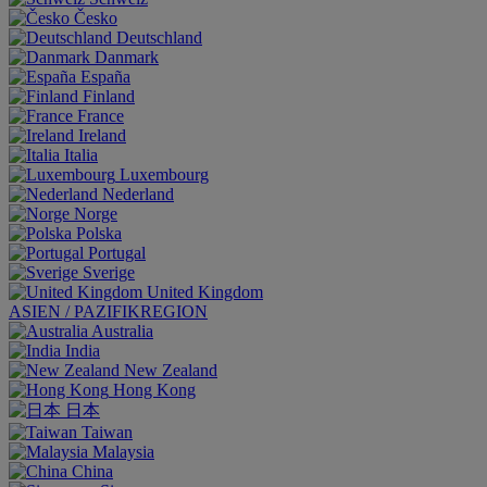
Česko
Deutschland
Danmark
España
Finland
France
Ireland
Italia
Luxembourg
Nederland
Norge
Polska
Portugal
Sverige
United Kingdom
ASIEN / PAZIFIKREGION
Australia
India
New Zealand
Hong Kong
日本
Taiwan
Malaysia
China