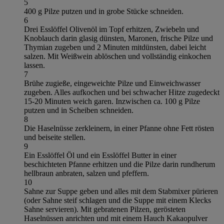
5
400 g Pilze putzen und in grobe Stücke schneiden.
6
Drei Esslöffel Olivenöl im Topf erhitzen, Zwiebeln und
Knoblauch darin glasig dünsten, Maronen, frische Pilze und
Thymian zugeben und 2 Minuten mitdünsten, dabei leicht
salzen. Mit Weißwein ablöschen und vollständig einkochen
lassen.
7
Brühe zugieße, eingeweichte Pilze und Einweichwasser
zugeben. Alles aufkochen und bei schwacher Hitze zugedeckt
15-20 Minuten weich garen. Inzwischen ca. 100 g Pilze
putzen und in Scheiben schneiden.
8
Die Haselnüsse zerkleinern, in einer Pfanne ohne Fett rösten
und beiseite stellen.
9
Ein Esslöffel Öl und ein Esslöffel Butter in einer
beschichteten Pfanne erhitzen und die Pilze darin rundherum
hellbraun anbraten, salzen und pfeffern.
10
Sahne zur Suppe geben und alles mit dem Stabmixer pürieren
(oder Sahne steif schlagen und die Suppe mit einem Klecks
Sahne servieren). Mit gebratenen Pilzen, gerösteten
Haselnüssen anrichten und mit einem Hauch Kakaopulver