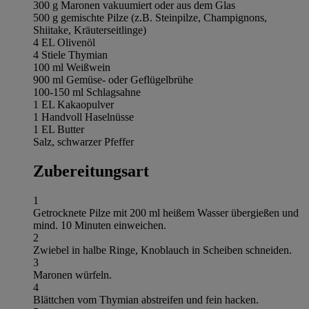
300 g Maronen vakuumiert oder aus dem Glas
500 g gemischte Pilze (z.B. Steinpilze, Champignons,
Shiitake, Kräuterseitlinge)
4 EL Olivenöl
4 Stiele Thymian
100 ml Weißwein
900 ml Gemüse- oder Geflügelbrühe
100-150 ml Schlagsahne
1 EL Kakaopulver
1 Handvoll Haselnüsse
1 EL Butter
Salz, schwarzer Pfeffer
Zubereitungsart
1
Getrocknete Pilze mit 200 ml heißem Wasser übergießen und
mind. 10 Minuten einweichen.
2
Zwiebel in halbe Ringe, Knoblauch in Scheiben schneiden.
3
Maronen würfeln.
4
Blättchen vom Thymian abstreifen und fein hacken.