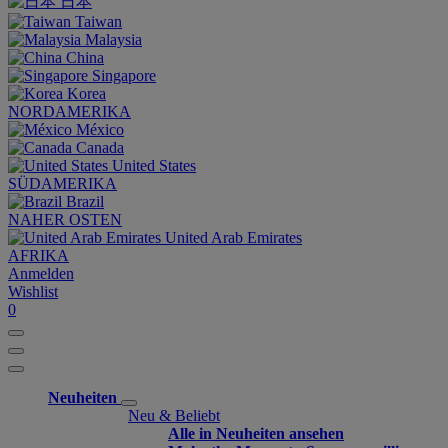
日本
Taiwan
Malaysia
China
Singapore
Korea
NORDAMERIKA
México
Canada
United States
SÜDAMERIKA
Brazil
NAHER OSTEN
United Arab Emirates
AFRIKA
Anmelden
Wishlist
0
Neuheiten
Neu & Beliebt
Alle in Neuheiten ansehen