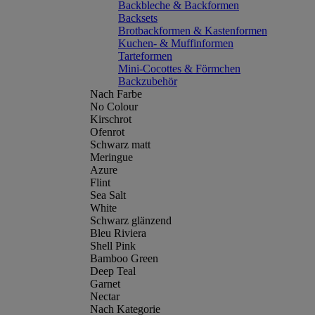
Backbleche & Backformen
Backsets
Brotbackformen & Kastenformen
Kuchen- & Muffinformen
Tarteformen
Mini-Cocottes & Förmchen
Backzubehör
Nach Farbe
No Colour
Kirschrot
Ofenrot
Schwarz matt
Meringue
Azure
Flint
Sea Salt
White
Schwarz glänzend
Bleu Riviera
Shell Pink
Bamboo Green
Deep Teal
Garnet
Nectar
Nach Kategorie