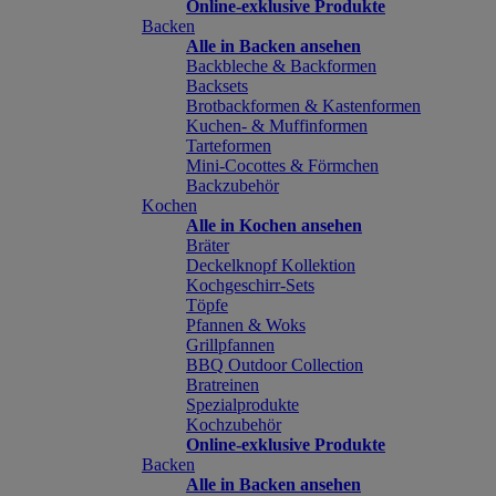
Online-exklusive Produkte
Backen
Alle in Backen ansehen
Backbleche & Backformen
Backsets
Brotbackformen & Kastenformen
Kuchen- & Muffinformen
Tarteformen
Mini-Cocottes & Förmchen
Backzubehör
Kochen
Alle in Kochen ansehen
Bräter
Deckelknopf Kollektion
Kochgeschirr-Sets
Töpfe
Pfannen & Woks
Grillpfannen
BBQ Outdoor Collection
Bratreinen
Spezialprodukte
Kochzubehör
Online-exklusive Produkte
Backen
Alle in Backen ansehen