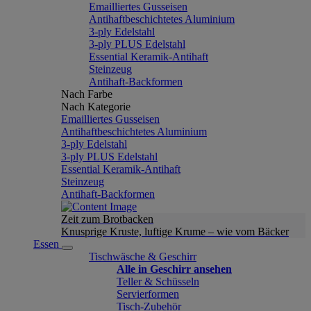
Emailliertes Gusseisen
Antihaftbeschichtetes Aluminium
3-ply Edelstahl
3-ply PLUS Edelstahl
Essential Keramik-Antihaft
Steinzeug
Antihaft-Backformen
Nach Farbe
Nach Kategorie
Emailliertes Gusseisen
Antihaftbeschichtetes Aluminium
3-ply Edelstahl
3-ply PLUS Edelstahl
Essential Keramik-Antihaft
Steinzeug
Antihaft-Backformen
Zeit zum Brotbacken
Knusprige Kruste, luftige Krume – wie vom Bäcker
Essen
Tischwäsche & Geschirr
Alle in Geschirr ansehen
Teller & Schüsseln
Servierformen
Tisch-Zubehör