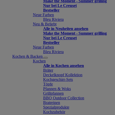
Make the Moment - Summer grilling
Nur bei Le Creuset
Bestseller
Neue Farben
Bleu Riviera
Neu & Beliebt
Alle in Neuheiten ansehen
Make the Moment - Summer grilling
Nur bei Le Creuset
Bestseller
Neue Farben
Bleu Riviera
Kochen & Backen
Kochen
Alle in Kochen ansehen
Bräter
Deckelknopf Kollektion
Kochgeschirr-Sets
Töpfe
Pfannen & Woks
Grillpfannen
BBQ Outdoor Collection
Bratreinen
Spezialprodukte
Kochzubehör