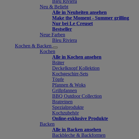
Bleu Riviera
Neu & Beliebt
Alle in Neuheiten ansehen
Make the Moment - Summer grilling
Nur bei Le Creuset
Bestseller
Neue Farben
Bleu Riviera
Kochen & Backen
Kochen
Alle in Kochen ansehen
Bräter
Deckelknopf Kollektion
Kochgeschirr-Sets
Töpfe
Pfannen & Woks
Grillpfannen
BBQ Outdoor Collection
Bratreinen
Spezialprodukte
Kochzubehör
Online-exklusive Produkte
Backen
Alle in Backen ansehen
Backbleche & Backformen