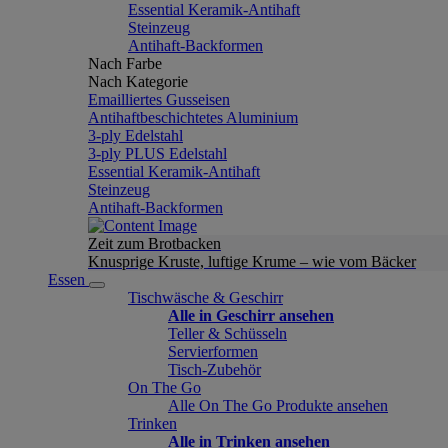
Essential Keramik-Antihaft
Steinzeug
Antihaft-Backformen
Nach Farbe
Nach Kategorie
Emailliertes Gusseisen
Antihaftbeschichtetes Aluminium
3-ply Edelstahl
3-ply PLUS Edelstahl
Essential Keramik-Antihaft
Steinzeug
Antihaft-Backformen
Zeit zum Brotbacken
Knusprige Kruste, luftige Krume – wie vom Bäcker
Essen
Tischwäsche & Geschirr
Alle in Geschirr ansehen
Teller & Schüsseln
Servierformen
Tisch-Zubehör
On The Go
Alle On The Go Produkte ansehen
Trinken
Alle in Trinken ansehen