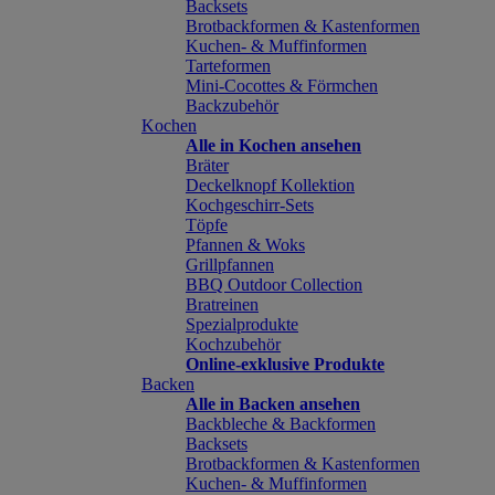
Backsets
Brotbackformen & Kastenformen
Kuchen- & Muffinformen
Tarteformen
Mini-Cocottes & Förmchen
Backzubehör
Kochen
Alle in Kochen ansehen
Bräter
Deckelknopf Kollektion
Kochgeschirr-Sets
Töpfe
Pfannen & Woks
Grillpfannen
BBQ Outdoor Collection
Bratreinen
Spezialprodukte
Kochzubehör
Online-exklusive Produkte
Backen
Alle in Backen ansehen
Backbleche & Backformen
Backsets
Brotbackformen & Kastenformen
Kuchen- & Muffinformen