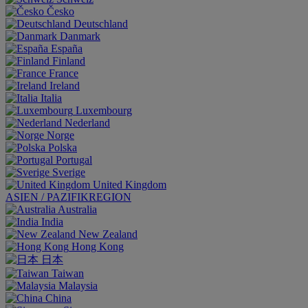
Česko
Deutschland
Danmark
España
Finland
France
Ireland
Italia
Luxembourg
Nederland
Norge
Polska
Portugal
Sverige
United Kingdom
ASIEN / PAZIFIKREGION
Australia
India
New Zealand
Hong Kong
日本
Taiwan
Malaysia
China