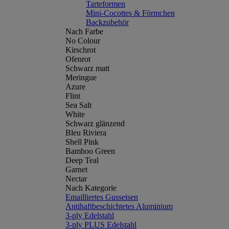
Tarteformen
Mini-Cocottes & Förmchen
Backzubehör
Nach Farbe
No Colour
Kirschrot
Ofenrot
Schwarz matt
Meringue
Azure
Flint
Sea Salt
White
Schwarz glänzend
Bleu Riviera
Shell Pink
Bamboo Green
Deep Teal
Garnet
Nectar
Nach Kategorie
Emailliertes Gusseisen
Antihaftbeschichtetes Aluminium
3-ply Edelstahl
3-ply PLUS Edelstahl