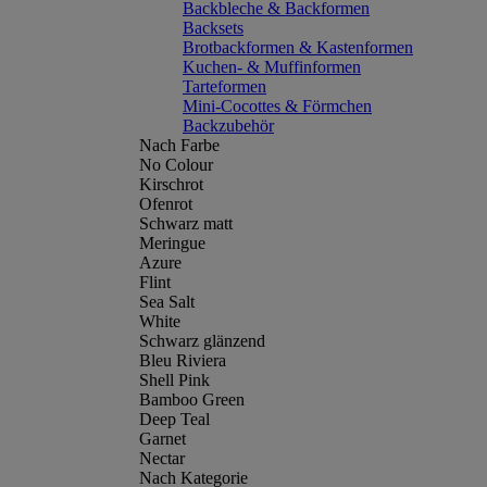
Backbleche & Backformen
Backsets
Brotbackformen & Kastenformen
Kuchen- & Muffinformen
Tarteformen
Mini-Cocottes & Förmchen
Backzubehör
Nach Farbe
No Colour
Kirschrot
Ofenrot
Schwarz matt
Meringue
Azure
Flint
Sea Salt
White
Schwarz glänzend
Bleu Riviera
Shell Pink
Bamboo Green
Deep Teal
Garnet
Nectar
Nach Kategorie