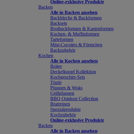
Online-exklusive Produkte
Backen
Alle in Backen ansehen
Backbleche & Backformen
Backsets
Brotbackformen & Kastenformen
Kuchen- & Muffinformen
Tarteformen
Mini-Cocottes & Förmchen
Backzubehör
Kochen
Alle in Kochen ansehen
Bräter
Deckelknopf Kollektion
Kochgeschirr-Sets
Töpfe
Pfannen & Woks
Grillpfannen
BBQ Outdoor Collection
Bratreinen
Spezialprodukte
Kochzubehör
Online-exklusive Produkte
Backen
Alle in Backen ansehen