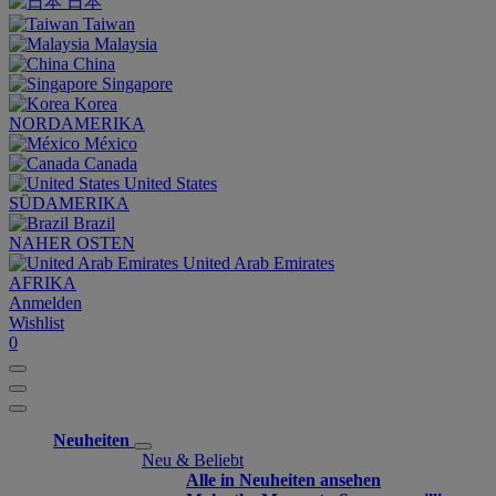
日本
Taiwan
Malaysia
China
Singapore
Korea
NORDAMERIKA
México
Canada
United States
SÜDAMERIKA
Brazil
NAHER OSTEN
United Arab Emirates
AFRIKA
Anmelden
Wishlist
0
Neuheiten
Neu & Beliebt
Alle in Neuheiten ansehen