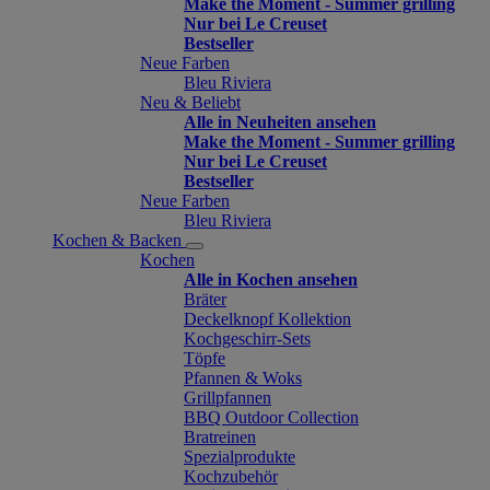
Make the Moment - Summer grilling
Nur bei Le Creuset
Bestseller
Neue Farben
Bleu Riviera
Neu & Beliebt
Alle in Neuheiten ansehen
Make the Moment - Summer grilling
Nur bei Le Creuset
Bestseller
Neue Farben
Bleu Riviera
Kochen & Backen
Kochen
Alle in Kochen ansehen
Bräter
Deckelknopf Kollektion
Kochgeschirr-Sets
Töpfe
Pfannen & Woks
Grillpfannen
BBQ Outdoor Collection
Bratreinen
Spezialprodukte
Kochzubehör