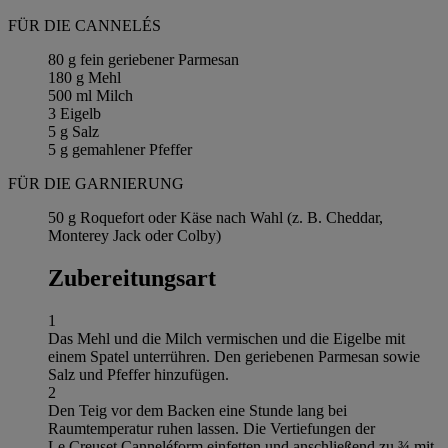
FÜR DIE CANNELÉS
80 g fein geriebener Parmesan
180 g Mehl
500 ml Milch
3 Eigelb
5 g Salz
5 g gemahlener Pfeffer
FÜR DIE GARNIERUNG
50 g Roquefort oder Käse nach Wahl (z. B. Cheddar,
Monterey Jack oder Colby)
Zubereitungsart
1
Das Mehl und die Milch vermischen und die Eigelbe mit
einem Spatel unterrühren. Den geriebenen Parmesan sowie
Salz und Pfeffer hinzufügen.
2
Den Teig vor dem Backen eine Stunde lang bei
Raumtemperatur ruhen lassen. Die Vertiefungen der
Le Creuset Canneléform einfetten und anschließend zu ¾ mit