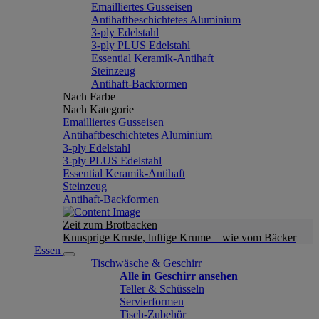
Emailliertes Gusseisen
Antihaftbeschichtetes Aluminium
3-ply Edelstahl
3-ply PLUS Edelstahl
Essential Keramik-Antihaft
Steinzeug
Antihaft-Backformen
Nach Farbe
Nach Kategorie
Emailliertes Gusseisen
Antihaftbeschichtetes Aluminium
3-ply Edelstahl
3-ply PLUS Edelstahl
Essential Keramik-Antihaft
Steinzeug
Antihaft-Backformen
Zeit zum Brotbacken
Knusprige Kruste, luftige Krume – wie vom Bäcker
Essen
Tischwäsche & Geschirr
Alle in Geschirr ansehen
Teller & Schüsseln
Servierformen
Tisch-Zubehör