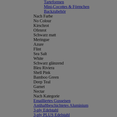
Tarteformen
Mini-Cocottes & Förmchen
Backzubehör
Nach Farbe
No Colour
Kirschrot
Ofenrot
Schwarz matt
Meringue
Azure
Flint
Sea Salt
White
Schwarz glänzend
Bleu Riviera
Shell Pink
Bamboo Green
Deep Teal
Garnet
Nectar
Nach Kategorie
Emailliertes Gusseisen
Antihaftbeschichtetes Aluminium
3-ply Edelstahl
3-ply PLUS Edelstahl