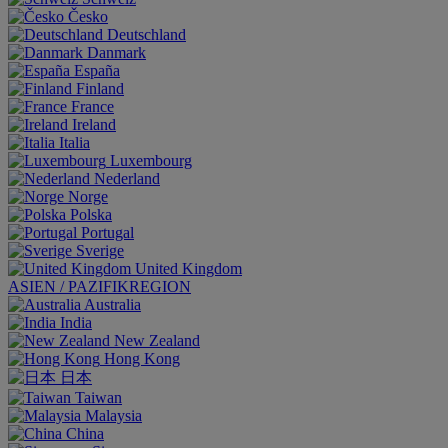
Česko
Deutschland
Danmark
España
Finland
France
Ireland
Italia
Luxembourg
Nederland
Norge
Polska
Portugal
Sverige
United Kingdom
ASIEN / PAZIFIKREGION
Australia
India
New Zealand
Hong Kong
日本
Taiwan
Malaysia
China