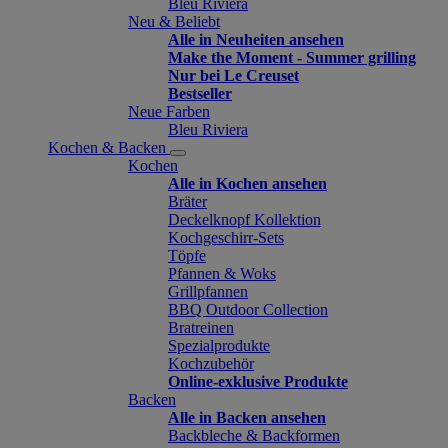
Bleu Riviera
Neu & Beliebt
Alle in Neuheiten ansehen
Make the Moment - Summer grilling
Nur bei Le Creuset
Bestseller
Neue Farben
Bleu Riviera
Kochen & Backen
Kochen
Alle in Kochen ansehen
Bräter
Deckelknopf Kollektion
Kochgeschirr-Sets
Töpfe
Pfannen & Woks
Grillpfannen
BBQ Outdoor Collection
Bratreinen
Spezialprodukte
Kochzubehör
Online-exklusive Produkte
Backen
Alle in Backen ansehen
Backbleche & Backformen