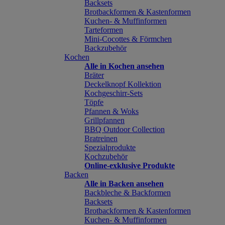
Backsets
Brotbackformen & Kastenformen
Kuchen- & Muffinformen
Tarteformen
Mini-Cocottes & Förmchen
Backzubehör
Kochen
Alle in Kochen ansehen
Bräter
Deckelknopf Kollektion
Kochgeschirr-Sets
Töpfe
Pfannen & Woks
Grillpfannen
BBQ Outdoor Collection
Bratreinen
Spezialprodukte
Kochzubehör
Online-exklusive Produkte
Backen
Alle in Backen ansehen
Backbleche & Backformen
Backsets
Brotbackformen & Kastenformen
Kuchen- & Muffinformen