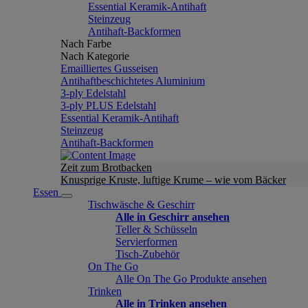
Essential Keramik-Antihaft
Steinzeug
Antihaft-Backformen
Nach Farbe
Nach Kategorie
Emailliertes Gusseisen
Antihaftbeschichtetes Aluminium
3-ply Edelstahl
3-ply PLUS Edelstahl
Essential Keramik-Antihaft
Steinzeug
Antihaft-Backformen
Zeit zum Brotbacken
Knusprige Kruste, luftige Krume – wie vom Bäcker
Essen
Tischwäsche & Geschirr
Alle in Geschirr ansehen
Teller & Schüsseln
Servierformen
Tisch-Zubehör
On The Go
Alle On The Go Produkte ansehen
Trinken
Alle in Trinken ansehen