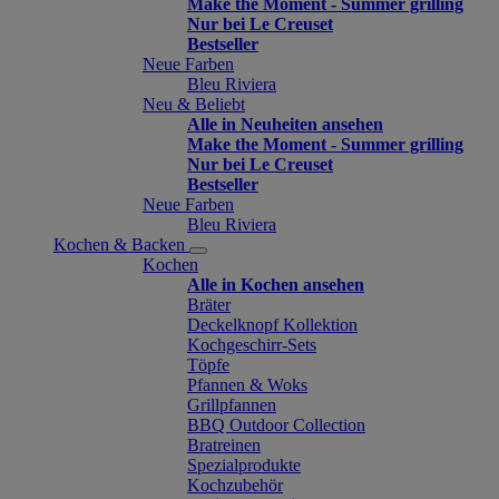
Make the Moment - Summer grilling
Nur bei Le Creuset
Bestseller
Neue Farben
Bleu Riviera
Neu & Beliebt
Alle in Neuheiten ansehen
Make the Moment - Summer grilling
Nur bei Le Creuset
Bestseller
Neue Farben
Bleu Riviera
Kochen & Backen
Kochen
Alle in Kochen ansehen
Bräter
Deckelknopf Kollektion
Kochgeschirr-Sets
Töpfe
Pfannen & Woks
Grillpfannen
BBQ Outdoor Collection
Bratreinen
Spezialprodukte
Kochzubehör