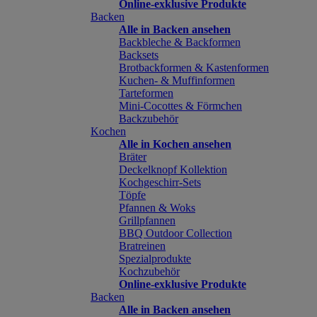
Online-exklusive Produkte
Backen
Alle in Backen ansehen
Backbleche & Backformen
Backsets
Brotbackformen & Kastenformen
Kuchen- & Muffinformen
Tarteformen
Mini-Cocottes & Förmchen
Backzubehör
Kochen
Alle in Kochen ansehen
Bräter
Deckelknopf Kollektion
Kochgeschirr-Sets
Töpfe
Pfannen & Woks
Grillpfannen
BBQ Outdoor Collection
Bratreinen
Spezialprodukte
Kochzubehör
Online-exklusive Produkte
Backen
Alle in Backen ansehen