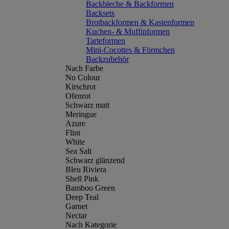
Backbleche & Backformen
Backsets
Brotbackformen & Kastenformen
Kuchen- & Muffinformen
Tarteformen
Mini-Cocottes & Förmchen
Backzubehör
Nach Farbe
No Colour
Kirschrot
Ofenrot
Schwarz matt
Meringue
Azure
Flint
White
Sea Salt
Schwarz glänzend
Bleu Riviera
Shell Pink
Bamboo Green
Deep Teal
Garnet
Nectar
Nach Kategorie