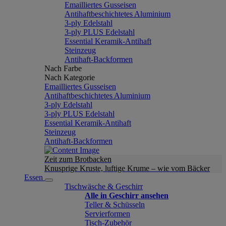
Emailliertes Gusseisen
Antihaftbeschichtetes Aluminium
3-ply Edelstahl
3-ply PLUS Edelstahl
Essential Keramik-Antihaft
Steinzeug
Antihaft-Backformen
Nach Farbe
Nach Kategorie
Emailliertes Gusseisen
Antihaftbeschichtetes Aluminium
3-ply Edelstahl
3-ply PLUS Edelstahl
Essential Keramik-Antihaft
Steinzeug
Antihaft-Backformen
Zeit zum Brotbacken
Knusprige Kruste, luftige Krume – wie vom Bäcker
Essen
Tischwäsche & Geschirr
Alle in Geschirr ansehen
Teller & Schüsseln
Servierformen
Tisch-Zubehör