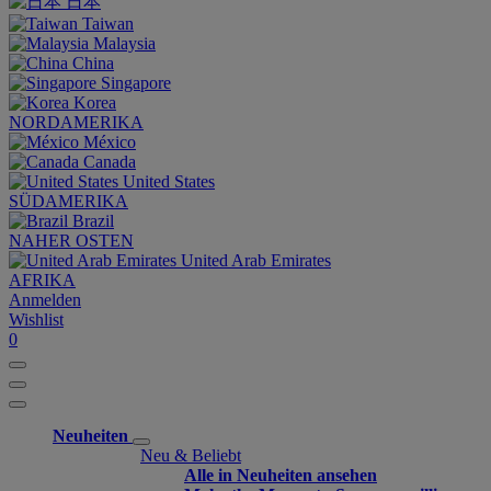
日本
Taiwan
Malaysia
China
Singapore
Korea
NORDAMERIKA
México
Canada
United States
SÜDAMERIKA
Brazil
NAHER OSTEN
United Arab Emirates
AFRIKA
Anmelden
Wishlist
0
Neuheiten
Neu & Beliebt
Alle in Neuheiten ansehen