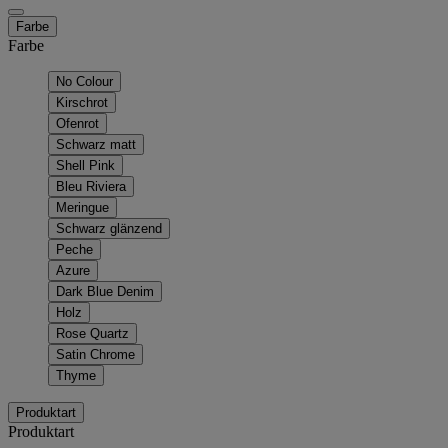
Farbe
Farbe
No Colour
Kirschrot
Ofenrot
Schwarz matt
Shell Pink
Bleu Riviera
Meringue
Schwarz glänzend
Peche
Azure
Dark Blue Denim
Holz
Rose Quartz
Satin Chrome
Thyme
Produktart
Produktart