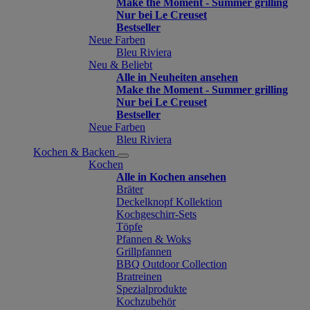
Make the Moment - Summer grilling
Nur bei Le Creuset
Bestseller
Neue Farben
Bleu Riviera
Neu & Beliebt
Alle in Neuheiten ansehen
Make the Moment - Summer grilling
Nur bei Le Creuset
Bestseller
Neue Farben
Bleu Riviera
Kochen & Backen
Kochen
Alle in Kochen ansehen
Bräter
Deckelknopf Kollektion
Kochgeschirr-Sets
Töpfe
Pfannen & Woks
Grillpfannen
BBQ Outdoor Collection
Bratreinen
Spezialprodukte
Kochzubehör