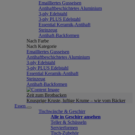
Emailliertes Gusseisen
Antihaftbeschichtetes Aluminium
3-ply Edelstahl
3-ply PLUS Edelstahl
Essential Keramik-Antihaft
Steinzeug
Antihaft-Backformen
Nach Farbe
Nach Kategorie
Emailliertes Gusseisen
Antihaftbeschichtetes Aluminium
3-ply Edelstahl
3-ply PLUS Edelstahl
Essential Keramik-Antihaft
Steinzeug
Antihaft-Backformen
Zeit zum Brotbacken
Knusprige Kruste, luftige Krume – wie vom Bäcker
Essen
Tischwäsche & Geschirr
Alle in Geschirr ansehen
Teller & Schüsseln
Servierformen
Tisch-Zubehör