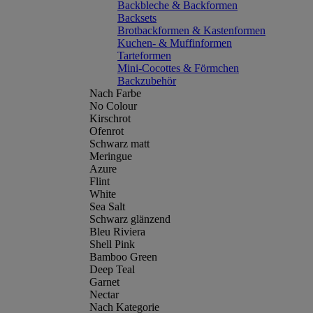
Backbleche & Backformen
Backsets
Brotbackformen & Kastenformen
Kuchen- & Muffinformen
Tarteformen
Mini-Cocottes & Förmchen
Backzubehör
Nach Farbe
No Colour
Kirschrot
Ofenrot
Schwarz matt
Meringue
Azure
Flint
White
Sea Salt
Schwarz glänzend
Bleu Riviera
Shell Pink
Bamboo Green
Deep Teal
Garnet
Nectar
Nach Kategorie