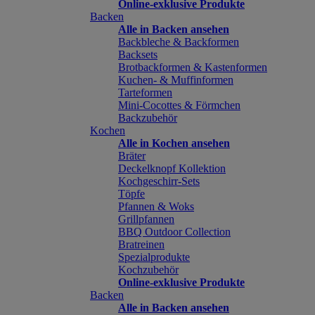
Online-exklusive Produkte
Backen
Alle in Backen ansehen
Backbleche & Backformen
Backsets
Brotbackformen & Kastenformen
Kuchen- & Muffinformen
Tarteformen
Mini-Cocottes & Förmchen
Backzubehör
Kochen
Alle in Kochen ansehen
Bräter
Deckelknopf Kollektion
Kochgeschirr-Sets
Töpfe
Pfannen & Woks
Grillpfannen
BBQ Outdoor Collection
Bratreinen
Spezialprodukte
Kochzubehör
Online-exklusive Produkte
Backen
Alle in Backen ansehen