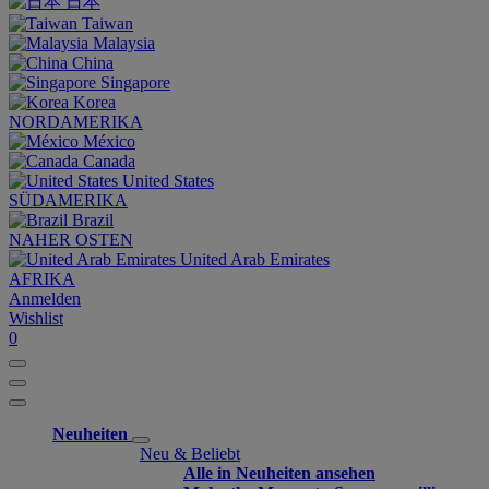
日本
Taiwan
Malaysia
China
Singapore
Korea
NORDAMERIKA
México
Canada
United States
SÜDAMERIKA
Brazil
NAHER OSTEN
United Arab Emirates
AFRIKA
Anmelden
Wishlist
0
Neuheiten
Neu & Beliebt
Alle in Neuheiten ansehen