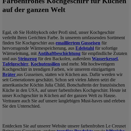
Farbenfrohes Kochgeschirr für Küchen
auf der ganzen Welt
Egal, ob Sie Hobbykoch oder Profi sind, unser Kochgeschirr
verleiht Ihren Gerichten Farbe. In unserem umfassenden Sortiment
finden Sie Kochgeschirr aus
emailliertem Gusseisen
für
hervorragende Wärmespeicherung, aus
Edelstahl
für sofortige
Wärmeleitung, mit
Antihaftbeschichtung
für empfindliche Zutaten
und aus
Steinzeug
für den Backofen, außerdem
Wasserkessel
,
Tafelgeschirr
,
Kochutensilien
und mehr. Mit hochwertigem
Kochgeschirr in trendigen Farben, wie unserem einzigartigen
Bräter
aus Gusseisen, statten wir Küchen aus. Dafür werden wir
seit Generationen geschätzt. Schon seit vielen Jahren setzt die
amerikanische Köchin Julia Child, Botschafterin der französischen
Küche in den USA, auf unser farbenfrohes Kochgeschirr. Heute ist
unser Kochgeschirr in Küchen auf der ganzen Welt zu Hause.
Vertrauen auch Sie auf unsere langlebigen Must-haves und erleben
Sie den Unterschied.
Entdecken Sie auf unserer Website unsere farbenfrohen Le Creuset