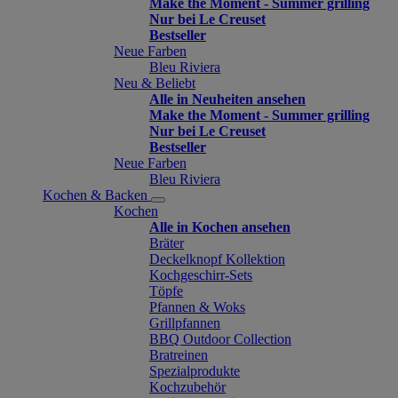
Make the Moment - Summer grilling
Nur bei Le Creuset
Bestseller
Neue Farben
Bleu Riviera
Neu & Beliebt
Alle in Neuheiten ansehen
Make the Moment - Summer grilling
Nur bei Le Creuset
Bestseller
Neue Farben
Bleu Riviera
Kochen & Backen
Kochen
Alle in Kochen ansehen
Bräter
Deckelknopf Kollektion
Kochgeschirr-Sets
Töpfe
Pfannen & Woks
Grillpfannen
BBQ Outdoor Collection
Bratreinen
Spezialprodukte
Kochzubehör