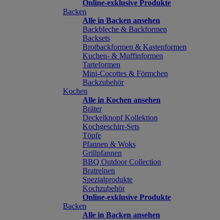
Online-exklusive Produkte
Backen
Alle in Backen ansehen
Backbleche & Backformen
Backsets
Brotbackformen & Kastenformen
Kuchen- & Muffinformen
Tarteformen
Mini-Cocottes & Förmchen
Backzubehör
Kochen
Alle in Kochen ansehen
Bräter
Deckelknopf Kollektion
Kochgeschirr-Sets
Töpfe
Pfannen & Woks
Grillpfannen
BBQ Outdoor Collection
Bratreinen
Spezialprodukte
Kochzubehör
Online-exklusive Produkte
Backen
Alle in Backen ansehen