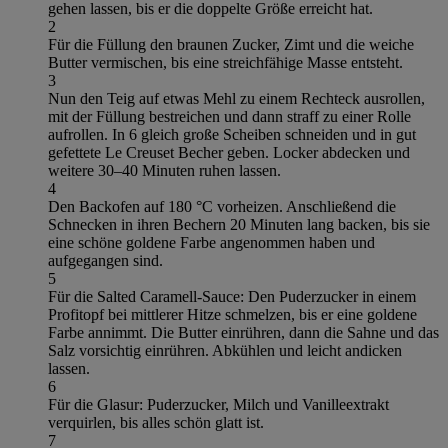
gehen lassen, bis er die doppelte Größe erreicht hat.
2
Für die Füllung den braunen Zucker, Zimt und die weiche
Butter vermischen, bis eine streichfähige Masse entsteht.
3
Nun den Teig auf etwas Mehl zu einem Rechteck ausrollen,
mit der Füllung bestreichen und dann straff zu einer Rolle
aufrollen. In 6 gleich große Scheiben schneiden und in gut
gefettete Le Creuset Becher geben. Locker abdecken und
weitere 30–40 Minuten ruhen lassen.
4
Den Backofen auf 180 °C vorheizen. Anschließend die
Schnecken in ihren Bechern 20 Minuten lang backen, bis sie
eine schöne goldene Farbe angenommen haben und
aufgegangen sind.
5
Für die Salted Caramell-Sauce: Den Puderzucker in einem
Profitopf bei mittlerer Hitze schmelzen, bis er eine goldene
Farbe annimmt. Die Butter einrühren, dann die Sahne und das
Salz vorsichtig einrühren. Abkühlen und leicht andicken
lassen.
6
Für die Glasur: Puderzucker, Milch und Vanilleextrakt
verquirlen, bis alles schön glatt ist.
7