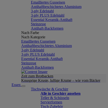
Emailliertes Gusseisen
Antihaftbeschichtetes Aluminium
3-ply Edelstahl
3-ply PLUS Edelstahl
Essential Keramik-Antihaft
Steinzeug
Antihaft-Backformen
Nach Farbe
Nach Kategorie
Emailliertes Gusseisen
Antihaftbeschichtetes Aluminium
3-ply Edelstahl
3-ply PLUS Edelstahl
Essential Keramik-Antihaft
Steinzeug
Antihaft-Backformen
Zeit zum Brotbacken
Knusprige Kruste, luftige Krume – wie vom Bäcker
Essen
Tischwäsche & Geschirr
Alle in Geschirr ansehen
Teller & Schüsseln
Servierformen
Tisch-Zubehör