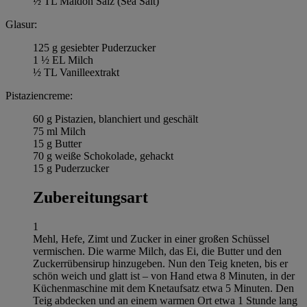
½ TL Maldon Salz (Sea Salt)
Glasur:
125 g gesiebter Puderzucker
1 ½ EL Milch
½ TL Vanilleextrakt
Pistaziencreme:
60 g Pistazien, blanchiert und geschält
75 ml Milch
15 g Butter
70 g weiße Schokolade, gehackt
15 g Puderzucker
Zubereitungsart
1
Mehl, Hefe, Zimt und Zucker in einer großen Schüssel
vermischen. Die warme Milch, das Ei, die Butter und den
Zuckerrübensirup hinzugeben. Nun den Teig kneten, bis er
schön weich und glatt ist – von Hand etwa 8 Minuten, in der
Küchenmaschine mit dem Knetaufsatz etwa 5 Minuten. Den
Teig abdecken und an einem warmen Ort etwa 1 Stunde lang