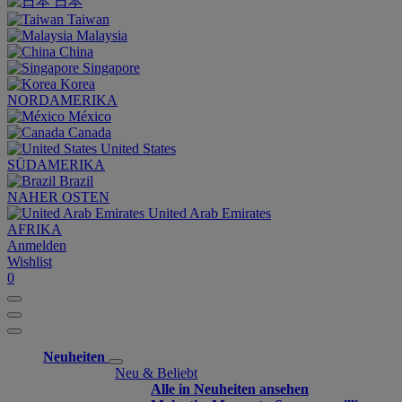
日本
Taiwan
Malaysia
China
Singapore
Korea
NORDAMERIKA
México
Canada
United States
SÜDAMERIKA
Brazil
NAHER OSTEN
United Arab Emirates
AFRIKA
Anmelden
Wishlist
0
Neuheiten
Neu & Beliebt
Alle in Neuheiten ansehen