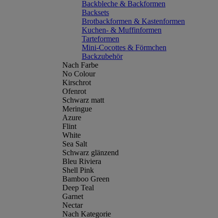
Backbleche & Backformen
Backsets
Brotbackformen & Kastenformen
Kuchen- & Muffinformen
Tarteformen
Mini-Cocottes & Förmchen
Backzubehör
Nach Farbe
No Colour
Kirschrot
Ofenrot
Schwarz matt
Meringue
Azure
Flint
White
Sea Salt
Schwarz glänzend
Bleu Riviera
Shell Pink
Bamboo Green
Deep Teal
Garnet
Nectar
Nach Kategorie