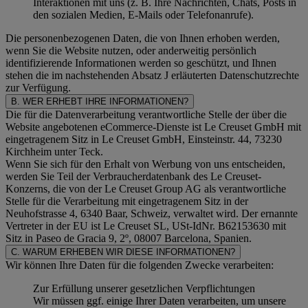
Interaktionen mit uns (z. B. Ihre Nachrichten, Chats, Posts in
den sozialen Medien, E-Mails oder Telefonanrufe).
Die personenbezogenen Daten, die von Ihnen erhoben werden,
wenn Sie die Website nutzen, oder anderweitig persönlich
identifizierende Informationen werden so geschützt, und Ihnen
stehen die im nachstehenden
Absatz J
erläuterten Datenschutzrechte
zur Verfügung.
B. WER ERHEBT IHRE INFORMATIONEN?
Die für die Datenverarbeitung verantwortliche Stelle der über die
Website angebotenen eCommerce-Dienste ist Le Creuset GmbH mit
eingetragenem Sitz in Le Creuset GmbH, Einsteinstr. 44, 73230
Kirchheim unter Teck.
Wenn Sie sich für den Erhalt von Werbung von uns entscheiden,
werden Sie Teil der Verbraucherdatenbank des Le Creuset-
Konzerns, die von der Le Creuset Group AG als verantwortliche
Stelle für die Verarbeitung mit eingetragenem Sitz in der
Neuhofstrasse 4, 6340 Baar, Schweiz, verwaltet wird. Der ernannte
Vertreter in der EU ist Le Creuset SL, USt-IdNr. B62153630 mit
Sitz in Paseo de Gracia 9, 2º, 08007 Barcelona, Spanien.
C. WARUM ERHEBEN WIR DIESE INFORMATIONEN?
Wir können Ihre Daten für die folgenden Zwecke verarbeiten:
Zur Erfüllung unserer gesetzlichen Verpflichtungen
Wir müssen ggf. einige Ihrer Daten verarbeiten, um unsere