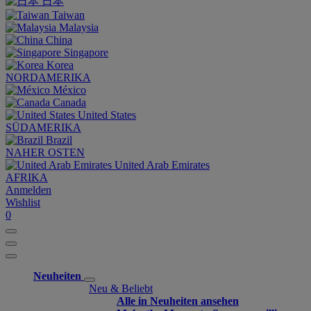
日本
Taiwan
Malaysia
China
Singapore
Korea
NORDAMERIKA
México
Canada
United States
SÜDAMERIKA
Brazil
NAHER OSTEN
United Arab Emirates
AFRIKA
Anmelden
Wishlist
0
Neuheiten
Neu & Beliebt
Alle in Neuheiten ansehen