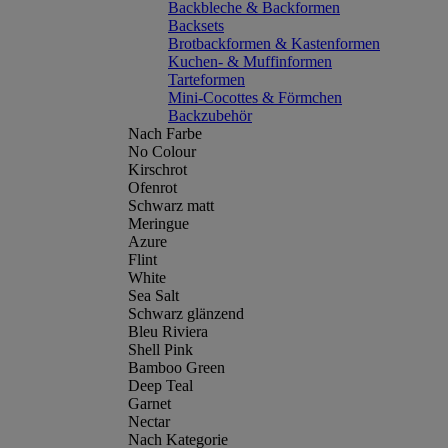
Backbleche & Backformen
Backsets
Brotbackformen & Kastenformen
Kuchen- & Muffinformen
Tarteformen
Mini-Cocottes & Förmchen
Backzubehör
Nach Farbe
No Colour
Kirschrot
Ofenrot
Schwarz matt
Meringue
Azure
Flint
White
Sea Salt
Schwarz glänzend
Bleu Riviera
Shell Pink
Bamboo Green
Deep Teal
Garnet
Nectar
Nach Kategorie