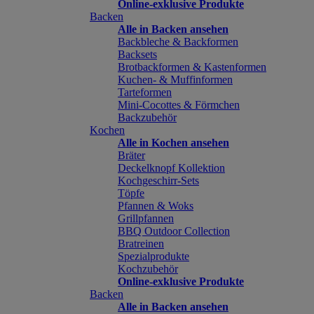
Online-exklusive Produkte
Backen
Alle in Backen ansehen
Backbleche & Backformen
Backsets
Brotbackformen & Kastenformen
Kuchen- & Muffinformen
Tarteformen
Mini-Cocottes & Förmchen
Backzubehör
Kochen
Alle in Kochen ansehen
Bräter
Deckelknopf Kollektion
Kochgeschirr-Sets
Töpfe
Pfannen & Woks
Grillpfannen
BBQ Outdoor Collection
Bratreinen
Spezialprodukte
Kochzubehör
Online-exklusive Produkte
Backen
Alle in Backen ansehen