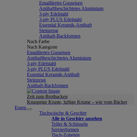
Emailliertes Gusseisen
Antihaftbeschichtetes Aluminium
3-ply Edelstahl
3-ply PLUS Edelstahl
Essential Keramik-Antihaft
Steinzeug
Antihaft-Backformen
Nach Farbe
Nach Kategorie
Emailliertes Gusseisen
Antihaftbeschichtetes Aluminium
3-ply Edelstahl
3-ply PLUS Edelstahl
Essential Keramik-Antihaft
Steinzeug
Antihaft-Backformen
Zeit zum Brotbacken
Knusprige Kruste, luftige Krume – wie vom Bäcker
Essen
Tischwäsche & Geschirr
Alle in Geschirr ansehen
Teller & Schüsseln
Servierformen
Tisch-Zubehör