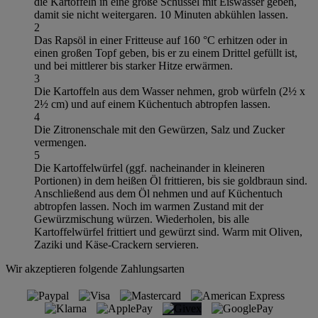
die Kartoffeln in eine große Schüssel mit Eiswasser geben,
damit sie nicht weitergaren. 10 Minuten abkühlen lassen.
2
Das Rapsöl in einer Fritteuse auf 160 °C erhitzen oder in
einen großen Topf geben, bis er zu einem Drittel gefüllt ist,
und bei mittlerer bis starker Hitze erwärmen.
3
Die Kartoffeln aus dem Wasser nehmen, grob würfeln (2½ x
2½ cm) und auf einem Küchentuch abtropfen lassen.
4
Die Zitronenschale mit den Gewürzen, Salz und Zucker
vermengen.
5
Die Kartoffelwürfel (ggf. nacheinander in kleineren
Portionen) in dem heißen Öl frittieren, bis sie goldbraun sind.
Anschließend aus dem Öl nehmen und auf Küchentuch
abtropfen lassen. Noch im warmen Zustand mit der
Gewürzmischung würzen. Wiederholen, bis alle
Kartoffelwürfel frittiert und gewürzt sind. Warm mit Oliven,
Zaziki und Käse-Crackern servieren.
Wir akzeptieren folgende Zahlungsarten