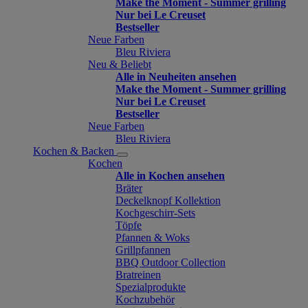
Make the Moment - Summer grilling
Nur bei Le Creuset
Bestseller
Neue Farben
Bleu Riviera
Neu & Beliebt
Alle in Neuheiten ansehen
Make the Moment - Summer grilling
Nur bei Le Creuset
Bestseller
Neue Farben
Bleu Riviera
Kochen & Backen
Kochen
Alle in Kochen ansehen
Bräter
Deckelknopf Kollektion
Kochgeschirr-Sets
Töpfe
Pfannen & Woks
Grillpfannen
BBQ Outdoor Collection
Bratreinen
Spezialprodukte
Kochzubehör