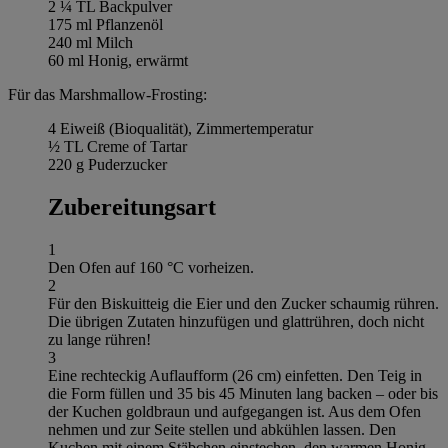
2 ¼ TL Backpulver
175 ml Pflanzenöl
240 ml Milch
60 ml Honig, erwärmt
Für das Marshmallow-Frosting:
4 Eiweiß (Bioqualität), Zimmertemperatur
½ TL Creme of Tartar
220 g Puderzucker
Zubereitungsart
1
Den Ofen auf 160 °C vorheizen.
2
Für den Biskuitteig die Eier und den Zucker schaumig rühren.
Die übrigen Zutaten hinzufügen und glattrühren, doch nicht
zu lange rühren!
3
Eine rechteckig Auflaufform (26 cm) einfetten. Den Teig in
die Form füllen und 35 bis 45 Minuten lang backen – oder bis
der Kuchen goldbraun und aufgegangen ist. Aus dem Ofen
nehmen und zur Seite stellen und abkühlen lassen. Den
Kuchen mit einem Stäbchen einstechen, den warmen Honig