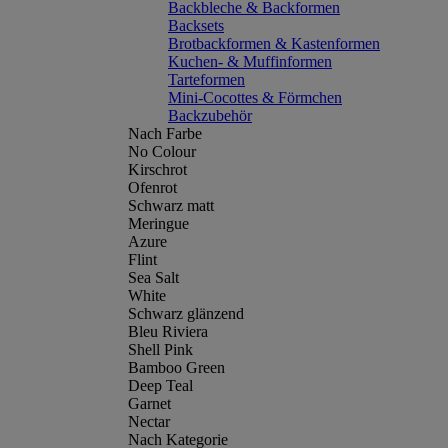
Backbleche & Backformen
Backsets
Brotbackformen & Kastenformen
Kuchen- & Muffinformen
Tarteformen
Mini-Cocottes & Förmchen
Backzubehör
Nach Farbe
No Colour
Kirschrot
Ofenrot
Schwarz matt
Meringue
Azure
Flint
Sea Salt
White
Schwarz glänzend
Bleu Riviera
Shell Pink
Bamboo Green
Deep Teal
Garnet
Nectar
Nach Kategorie