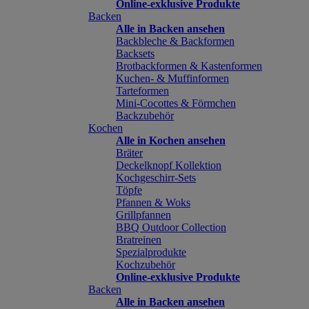
Online-exklusive Produkte
Backen
Alle in Backen ansehen
Backbleche & Backformen
Backsets
Brotbackformen & Kastenformen
Kuchen- & Muffinformen
Tarteformen
Mini-Cocottes & Förmchen
Backzubehör
Kochen
Alle in Kochen ansehen
Bräter
Deckelknopf Kollektion
Kochgeschirr-Sets
Töpfe
Pfannen & Woks
Grillpfannen
BBQ Outdoor Collection
Bratreinen
Spezialprodukte
Kochzubehör
Online-exklusive Produkte
Backen
Alle in Backen ansehen