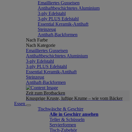
Emailliertes Gusseisen
Antihaftbeschichtetes Aluminium
3-ply Edelstahl
3-ply PLUS Edelstahl
Essential Keramik-Antihaft
Steinzeug
Antihaft-Backformen
Nach Farbe
Nach Kategorie
Emailliertes Gusseisen
Antihaftbeschichtetes Aluminium
3-ply Edelstahl
3-ply PLUS Edelstahl
Essential Keramik-Antihaft
Steinzeug
Antihaft-Backformen
Zeit zum Brotbacken
Knusprige Kruste, luftige Krume – wie vom Bäcker
Essen
Tischwäsche & Geschirr
Alle in Geschirr ansehen
Teller & Schüsseln
Servierformen
Tisch-Zubehör