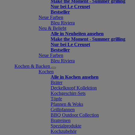
Make the Moment - Summer grilling
Nur bei Le Creuset
Bestseller
Neue Farben
Bleu Riviera
Neu & Beliebt
Alle in Neuheiten ansehen
Make the Moment - Summer grilling
Nur bei Le Creuset
Bestseller
Neue Farben
Bleu Riviera
Kochen & Backen
Kochen
Alle in Kochen ansehen
Bräter
Deckelknopf Kollektion
Kochgeschirr-Sets
Töpfe
Pfannen & Woks
Grillpfannen
BBQ Outdoor Collection
Bratreinen
Spezialprodukte
Kochzubehör