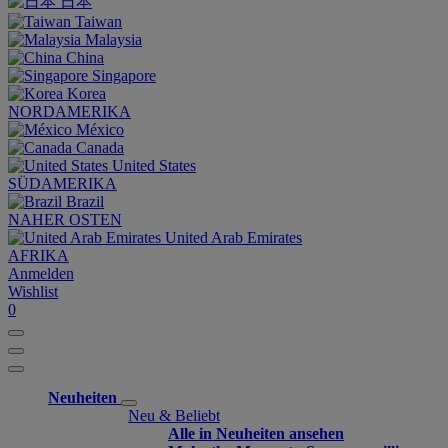
日本
Taiwan
Malaysia
China
Singapore
Korea
NORDAMERIKA
México
Canada
United States
SÜDAMERIKA
Brazil
NAHER OSTEN
United Arab Emirates
AFRIKA
Anmelden
Wishlist
0
Neuheiten
Neu & Beliebt
Alle in Neuheiten ansehen