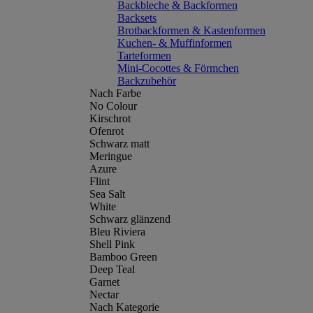
Backbleche & Backformen
Backsets
Brotbackformen & Kastenformen
Kuchen- & Muffinformen
Tarteformen
Mini-Cocottes & Förmchen
Backzubehör
Nach Farbe
No Colour
Kirschrot
Ofenrot
Schwarz matt
Meringue
Azure
Flint
Sea Salt
White
Schwarz glänzend
Bleu Riviera
Shell Pink
Bamboo Green
Deep Teal
Garnet
Nectar
Nach Kategorie