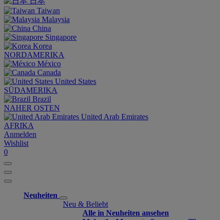
日本
Taiwan
Malaysia
China
Singapore
Korea
NORDAMERIKA
México
Canada
United States
SÜDAMERIKA
Brazil
NAHER OSTEN
United Arab Emirates
AFRIKA
Anmelden
Wishlist
0
Neuheiten
Neu & Beliebt
Alle in Neuheiten ansehen