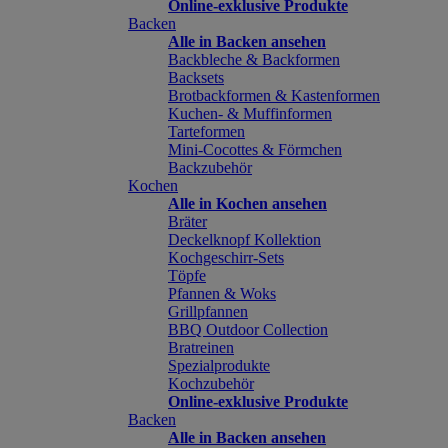
Online-exklusive Produkte
Backen
Alle in Backen ansehen
Backbleche & Backformen
Backsets
Brotbackformen & Kastenformen
Kuchen- & Muffinformen
Tarteformen
Mini-Cocottes & Förmchen
Backzubehör
Kochen
Alle in Kochen ansehen
Bräter
Deckelknopf Kollektion
Kochgeschirr-Sets
Töpfe
Pfannen & Woks
Grillpfannen
BBQ Outdoor Collection
Bratreinen
Spezialprodukte
Kochzubehör
Online-exklusive Produkte
Backen
Alle in Backen ansehen