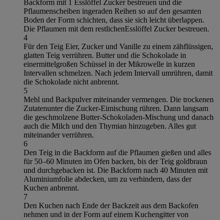
Backform mit 1 Esslöffel Zucker bestreuen und die
Pflaumenscheiben ingeraden Reihen so auf den gesamten
Boden der Form schichten, dass sie sich leicht überlappen.
Die Pflaumen mit dem restlichenEsslöffel Zucker bestreuen.
4
Für den Teig Eier, Zucker und Vanille zu einem zähflüssigen,
glatten Teig verrühren. Butter und die Schokolade in
einermittelgroßen Schüssel in der Mikrowelle in kurzen
Intervallen schmelzen. Nach jedem Intervall umrühren, damit
die Schokolade nicht anbrennt.
5
Mehl und Backpulver miteinander vermengen. Die trockenen
Zutatenunter die Zucker-Eimischung rühren. Dann langsam
die geschmolzene Butter-Schokoladen-Mischung und danach
auch die Milch und den Thymian hinzugeben. Alles gut
miteinander verrühren.
6
Den Teig in die Backform auf die Pflaumen gießen und alles
für 50–60 Minuten im Ofen backen, bis der Teig goldbraun
und durchgebacken ist. Die Backform nach 40 Minuten mit
Aluminiumfolie abdecken, um zu verhindern, dass der
Kuchen anbrennt.
7
Den Kuchen nach Ende der Backzeit aus dem Backofen
nehmen und in der Form auf einem Kuchengitter von