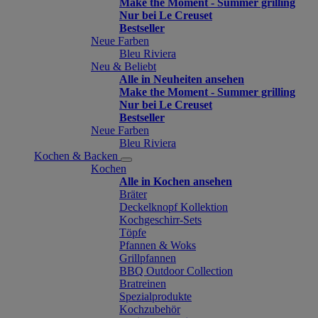
Make the Moment - Summer grilling
Nur bei Le Creuset
Bestseller
Neue Farben
Bleu Riviera
Neu & Beliebt
Alle in Neuheiten ansehen
Make the Moment - Summer grilling
Nur bei Le Creuset
Bestseller
Neue Farben
Bleu Riviera
Kochen & Backen
Kochen
Alle in Kochen ansehen
Bräter
Deckelknopf Kollektion
Kochgeschirr-Sets
Töpfe
Pfannen & Woks
Grillpfannen
BBQ Outdoor Collection
Bratreinen
Spezialprodukte
Kochzubehör