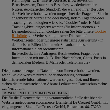
Kennungen - z. B. Ihre IP-Adresse, Browserversion,
Betriebssystem, Dauer des Besuches, wiederkehrender
Nutzer, geografischer Standort), die während Ihrer Besuche
der Website erhoben werden (ungeachtet der Frage, ob Sie ein
angemeldeter Nutzer sind oder nicht), indem Logs und/oder
Tracking-Technologien wie z. B. "Cookies" oder E-Mail
Tracking-Pixel eingesetzt werden (für Informationen zur
Datenerhebung durch Cookies sehen Sie bitte unsere
Cookie-
Richtlinie
, zur Verbesserung unserer Dienste und
Werbeanzeigen oder für unsere statistische Auswertung - in
den meisten Fällen können wir Sie anhand dieser
Informationen nicht identifizieren.
Ihr Feedback, Ihre Anfragen, Beschwerden, Fragen oder
Interaktionen mit uns (z. B. Ihre Nachrichten, Chats, Posts in
den sozialen Medien, E-Mails oder Telefonanrufe).
Die personenbezogenen Daten, die von Ihnen erhoben werden,
wenn Sie die Website nutzen, oder anderweitig persönlich
identifizierende Informationen werden so geschützt, und Ihnen
stehen die im nachstehenden
Absatz J
erläuterten Datenschutzrechte
zur Verfügung.
B. WER ERHEBT IHRE INFORMATIONEN?
Die für die Datenverarbeitung verantwortliche Stelle der über die
Website angebotenen eCommerce-Dienste ist Le Creuset GmbH mit
eingetragenem Sitz in Le Creuset GmbH, Einsteinstr. 44, 73230