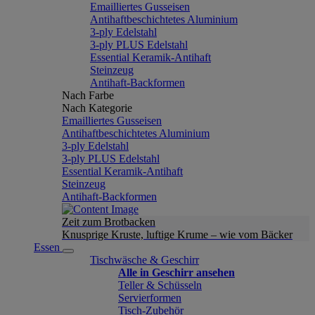
Emailliertes Gusseisen
Antihaftbeschichtetes Aluminium
3-ply Edelstahl
3-ply PLUS Edelstahl
Essential Keramik-Antihaft
Steinzeug
Antihaft-Backformen
Nach Farbe
Nach Kategorie
Emailliertes Gusseisen
Antihaftbeschichtetes Aluminium
3-ply Edelstahl
3-ply PLUS Edelstahl
Essential Keramik-Antihaft
Steinzeug
Antihaft-Backformen
Zeit zum Brotbacken
Knusprige Kruste, luftige Krume – wie vom Bäcker
Essen
Tischwäsche & Geschirr
Alle in Geschirr ansehen
Teller & Schüsseln
Servierformen
Tisch-Zubehör