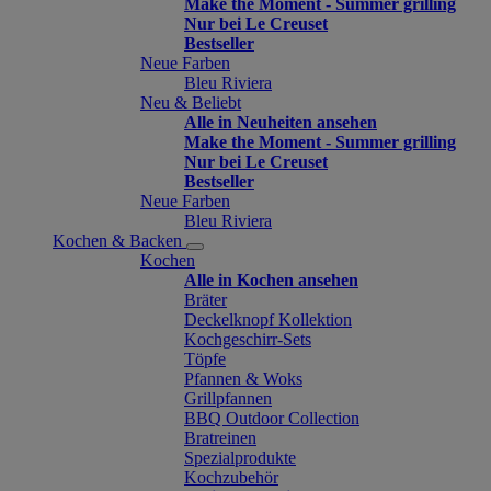
Make the Moment - Summer grilling
Nur bei Le Creuset
Bestseller
Neue Farben
Bleu Riviera
Neu & Beliebt
Alle in Neuheiten ansehen
Make the Moment - Summer grilling
Nur bei Le Creuset
Bestseller
Neue Farben
Bleu Riviera
Kochen & Backen
Kochen
Alle in Kochen ansehen
Bräter
Deckelknopf Kollektion
Kochgeschirr-Sets
Töpfe
Pfannen & Woks
Grillpfannen
BBQ Outdoor Collection
Bratreinen
Spezialprodukte
Kochzubehör