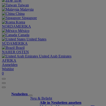
日本
Taiwan
Malaysia
China
Singapore
Korea
NORDAMERIKA
México
Canada
United States
SÜDAMERIKA
Brazil
NAHER OSTEN
United Arab Emirates
AFRIKA
Anmelden
Wishlist
0
Neuheiten
Neu & Beliebt
Alle in Neuheiten ansehen