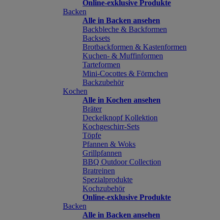
Online-exklusive Produkte
Backen
Alle in Backen ansehen
Backbleche & Backformen
Backsets
Brotbackformen & Kastenformen
Kuchen- & Muffinformen
Tarteformen
Mini-Cocottes & Förmchen
Backzubehör
Kochen
Alle in Kochen ansehen
Bräter
Deckelknopf Kollektion
Kochgeschirr-Sets
Töpfe
Pfannen & Woks
Grillpfannen
BBQ Outdoor Collection
Bratreinen
Spezialprodukte
Kochzubehör
Online-exklusive Produkte
Backen
Alle in Backen ansehen