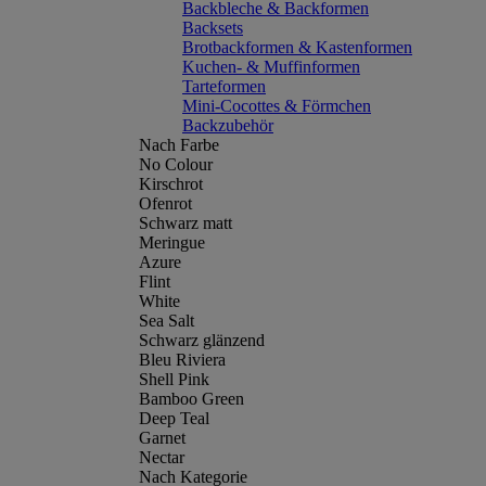
Backbleche & Backformen
Backsets
Brotbackformen & Kastenformen
Kuchen- & Muffinformen
Tarteformen
Mini-Cocottes & Förmchen
Backzubehör
Nach Farbe
No Colour
Kirschrot
Ofenrot
Schwarz matt
Meringue
Azure
Flint
White
Sea Salt
Schwarz glänzend
Bleu Riviera
Shell Pink
Bamboo Green
Deep Teal
Garnet
Nectar
Nach Kategorie