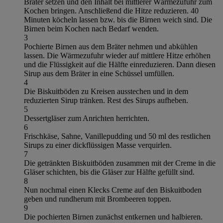
Bräter setzen und den Inhalt bei mittlerer Wärmezufuhr zum
Kochen bringen. Anschließend die Hitze reduzieren. 40
Minuten köcheln lassen bzw. bis die Birnen weich sind. Die
Birnen beim Kochen nach Bedarf wenden.
3
Pochierte Birnen aus dem Bräter nehmen und abkühlen
lassen. Die Wärmezufuhr wieder auf mittlere Hitze erhöhen
und die Flüssigkeit auf die Hälfte einreduzieren. Dann diesen
Sirup aus dem Bräter in eine Schüssel umfüllen.
4
Die Biskuitböden zu Kreisen ausstechen und in dem
reduzierten Sirup tränken. Rest des Sirups aufheben.
5
Dessertgläser zum Anrichten herrichten.
6
Frischkäse, Sahne, Vanillepudding und 50 ml des restlichen
Sirups zu einer dickflüssigen Masse verquirlen.
7
Die getränkten Biskuitböden zusammen mit der Creme in die
Gläser schichten, bis die Gläser zur Hälfte gefüllt sind.
8
Nun nochmal einen Klecks Creme auf den Biskuitboden
geben und rundherum mit Brombeeren toppen.
9
Die pochierten Birnen zunächst entkernen und halbieren.