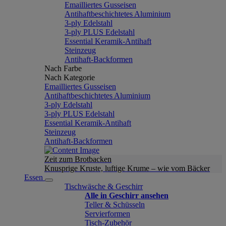
Emailliertes Gusseisen
Antihaftbeschichtetes Aluminium
3-ply Edelstahl
3-ply PLUS Edelstahl
Essential Keramik-Antihaft
Steinzeug
Antihaft-Backformen
Nach Farbe
Nach Kategorie
Emailliertes Gusseisen
Antihaftbeschichtetes Aluminium
3-ply Edelstahl
3-ply PLUS Edelstahl
Essential Keramik-Antihaft
Steinzeug
Antihaft-Backformen
Zeit zum Brotbacken
Knusprige Kruste, luftige Krume – wie vom Bäcker
Essen
Tischwäsche & Geschirr
Alle in Geschirr ansehen
Teller & Schüsseln
Servierformen
Tisch-Zubehör