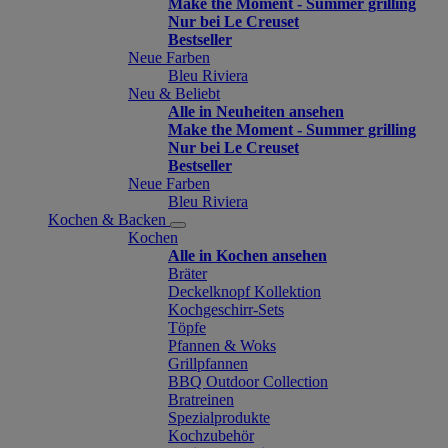
Make the Moment - Summer grilling
Nur bei Le Creuset
Bestseller
Neue Farben
Bleu Riviera
Neu & Beliebt
Alle in Neuheiten ansehen
Make the Moment - Summer grilling
Nur bei Le Creuset
Bestseller
Neue Farben
Bleu Riviera
Kochen & Backen
Kochen
Alle in Kochen ansehen
Bräter
Deckelknopf Kollektion
Kochgeschirr-Sets
Töpfe
Pfannen & Woks
Grillpfannen
BBQ Outdoor Collection
Bratreinen
Spezialprodukte
Kochzubehör