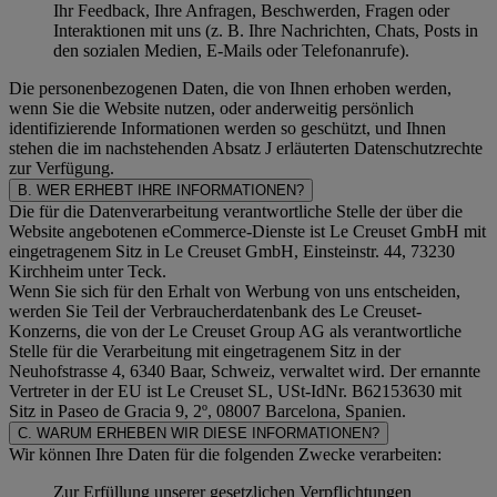
Ihr Feedback, Ihre Anfragen, Beschwerden, Fragen oder
Interaktionen mit uns (z. B. Ihre Nachrichten, Chats, Posts in
den sozialen Medien, E-Mails oder Telefonanrufe).
Die personenbezogenen Daten, die von Ihnen erhoben werden,
wenn Sie die Website nutzen, oder anderweitig persönlich
identifizierende Informationen werden so geschützt, und Ihnen
stehen die im nachstehenden
Absatz J
erläuterten Datenschutzrechte
zur Verfügung.
B. WER ERHEBT IHRE INFORMATIONEN?
Die für die Datenverarbeitung verantwortliche Stelle der über die
Website angebotenen eCommerce-Dienste ist Le Creuset GmbH mit
eingetragenem Sitz in Le Creuset GmbH, Einsteinstr. 44, 73230
Kirchheim unter Teck.
Wenn Sie sich für den Erhalt von Werbung von uns entscheiden,
werden Sie Teil der Verbraucherdatenbank des Le Creuset-
Konzerns, die von der Le Creuset Group AG als verantwortliche
Stelle für die Verarbeitung mit eingetragenem Sitz in der
Neuhofstrasse 4, 6340 Baar, Schweiz, verwaltet wird. Der ernannte
Vertreter in der EU ist Le Creuset SL, USt-IdNr. B62153630 mit
Sitz in Paseo de Gracia 9, 2º, 08007 Barcelona, Spanien.
C. WARUM ERHEBEN WIR DIESE INFORMATIONEN?
Wir können Ihre Daten für die folgenden Zwecke verarbeiten:
Zur Erfüllung unserer gesetzlichen Verpflichtungen