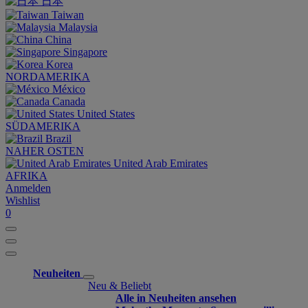
日本
Taiwan
Malaysia
China
Singapore
Korea
NORDAMERIKA
México
Canada
United States
SÜDAMERIKA
Brazil
NAHER OSTEN
United Arab Emirates
AFRIKA
Anmelden
Wishlist
0
Neuheiten
Neu & Beliebt
Alle in Neuheiten ansehen