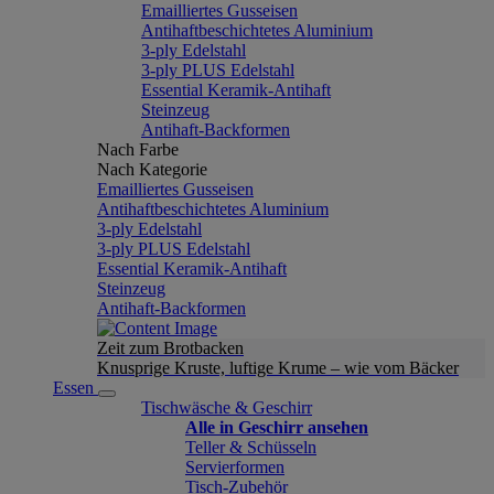
Emailliertes Gusseisen
Antihaftbeschichtetes Aluminium
3-ply Edelstahl
3-ply PLUS Edelstahl
Essential Keramik-Antihaft
Steinzeug
Antihaft-Backformen
Nach Farbe
Nach Kategorie
Emailliertes Gusseisen
Antihaftbeschichtetes Aluminium
3-ply Edelstahl
3-ply PLUS Edelstahl
Essential Keramik-Antihaft
Steinzeug
Antihaft-Backformen
Zeit zum Brotbacken
Knusprige Kruste, luftige Krume – wie vom Bäcker
Essen
Tischwäsche & Geschirr
Alle in Geschirr ansehen
Teller & Schüsseln
Servierformen
Tisch-Zubehör