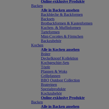
Online-exklusive Produkte
Backen
Alle in Backen ansehen
Backbleche & Backformen
Backsets
Brotbackformen & Kastenformen
Kuchen- & Muffinformen
Tarteformen
Mini-Cocottes & Förmchen
Backzubehör
Kochen
Alle in Kochen ansehen
Bräter
Deckelknopf Kollektion
Kochgeschirr-Sets
Töpfe
Pfannen & Woks
Grillpfannen
BBQ Outdoor Collection
Bratreinen
Spezialprodukte
Kochzubehör
Online-exklusive Produkte
Backen
Alle in Backen ansehen