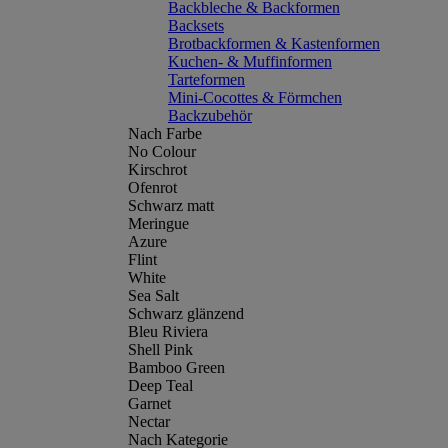
Backbleche & Backformen
Backsets
Brotbackformen & Kastenformen
Kuchen- & Muffinformen
Tarteformen
Mini-Cocottes & Förmchen
Backzubehör
Nach Farbe
No Colour
Kirschrot
Ofenrot
Schwarz matt
Meringue
Azure
Flint
White
Sea Salt
Schwarz glänzend
Bleu Riviera
Shell Pink
Bamboo Green
Deep Teal
Garnet
Nectar
Nach Kategorie