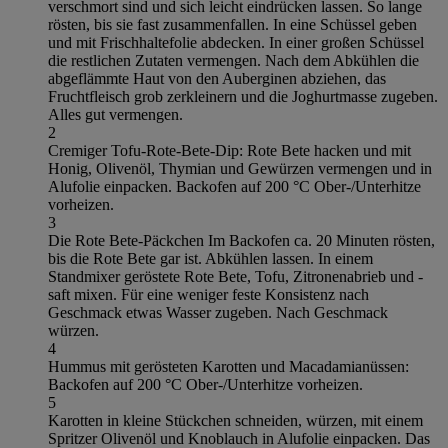
verschmort sind und sich leicht eindrücken lassen. So lange
rösten, bis sie fast zusammenfallen. In eine Schüssel geben
und mit Frischhaltefolie abdecken. In einer großen Schüssel
die restlichen Zutaten vermengen. Nach dem Abkühlen die
abgeflämmte Haut von den Auberginen abziehen, das
Fruchtfleisch grob zerkleinern und die Joghurtmasse zugeben.
Alles gut vermengen.
2
Cremiger Tofu-Rote-Bete-Dip: Rote Bete hacken und mit
Honig, Olivenöl, Thymian und Gewürzen vermengen und in
Alufolie einpacken. Backofen auf 200 °C Ober-/Unterhitze
vorheizen.
3
Die Rote Bete-Päckchen Im Backofen ca. 20 Minuten rösten,
bis die Rote Bete gar ist. Abkühlen lassen. In einem
Standmixer geröstete Rote Bete, Tofu, Zitronenabrieb und -
saft mixen. Für eine weniger feste Konsistenz nach
Geschmack etwas Wasser zugeben. Nach Geschmack
würzen.
4
Hummus mit gerösteten Karotten und Macadamianüssen:
Backofen auf 200 °C Ober-/Unterhitze vorheizen.
5
Karotten in kleine Stückchen schneiden, würzen, mit einem
Spritzer Olivenöl und Knoblauch in Alufolie einpacken. Das