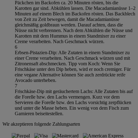
Päckchen im Backofen ca. 20 Minuten rösten, bis die
Karotten gar sind. Abkühlen lassen. Die Macadamianüsse 1–2
Minuten auf einem Blech im Backofen rösten. Das Backblech
von Zeit zu Zeit bewegen, damit die Macadamianüsse
gleichmäßig goldbraun werden. Darauf achten, dass die
Nüsse nicht verbrennen. Nach dem Abkühlen die Nüsse und
Karotten mit dem Hummus in einem Standmixer zu einer
Creme verarbeiten. Nach Geschmack würzen.
6
Erbsen-Pistazien-Dip: Alle Zutaten in einem Standmixer zu
einer Creme verarbeiten. Nach Geschmack würzen und mit
Zitronensaft abschmecken. Tipp vom Koch: Wenn Sie
Frischkäse unter den Dip heben, wird er noch cremiger. Für
eine vegane Alternative können Sie auch zerdrückte reife
Avocado unterheben.
7
Frischkäse-Dip mit geräuchertem Lachs: Alle Zutaten bis auf
die Forelle bzw. den Lachs vermengen. Kurz vor dem
Servieren die Forelle bzw. den Lachs vorsichtig zerpflücken
und unter die Masse heben. Ein wenig von dem Fisch zum
Garnieren beiseitestellen.
Wir akzeptieren folgende Zahlungsarten