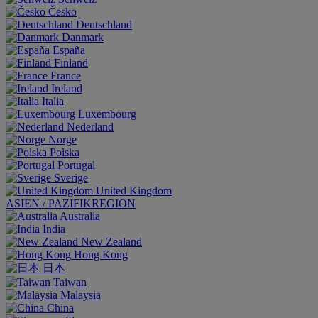
Česko
Deutschland
Danmark
España
Finland
France
Ireland
Italia
Luxembourg
Nederland
Norge
Polska
Portugal
Sverige
United Kingdom
ASIEN / PAZIFIKREGION
Australia
India
New Zealand
Hong Kong
日本
Taiwan
Malaysia
China