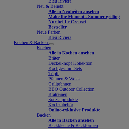
Bleu Riviera
Neu & Beliebt
Alle in Neuheiten ansehen
Make the Moment - Summer grilling
Nur bei Le Creuset
Bestseller
Neue Farben
Bleu Riviera
Kochen & Backen
Kochen
Alle in Kochen ansehen
Bräter
Deckelknopf Kollektion
Kochgeschirr-Sets
Töpfe
Pfannen & Woks
Grillpfannen
BBQ Outdoor Collection
Bratreinen
Spezialprodukte
Kochzubehör
Online-exklusive Produkte
Backen
Alle in Backen ansehen
Backbleche & Backformen