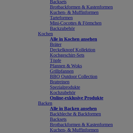
Backsets
Brotbackformen & Kastenformen
Kuchen- & Muffinformen
Tarteformen
Mini-Cocottes & Förmchen
Backzubehör
Kochen
Alle in Kochen ansehen
Bräter
Deckelknopf Kollektion
Kochgeschirr-Sets
Töpfe
Pfannen & Woks
Grillpfannen
BBQ Outdoor Collection
Bratreinen
Spezialprodukte
Kochzubehör
Online-exklusive Produkte
Backen
Alle in Backen ansehen
Backbleche & Backformen
Backsets
Brotbackformen & Kastenformen
Kuchen- & Muffinformen