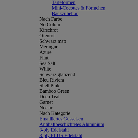
Tarteformen
Mini-Cocottes & Förmchen
Backzubehör
Nach Farbe
No Colour
Kirschrot
Ofenrot
Schwarz matt
Meringue
Azure
Flint
Sea Salt
White
Schwarz glänzend
Bleu Riviera
Shell Pink
Bamboo Green
Deep Teal
Garnet
Nectar
Nach Kategorie
Emailliertes Gusseisen
Antihaftbeschichtetes Aluminium
3-ply Edelstahl
3-ply PLUS Edelstahl