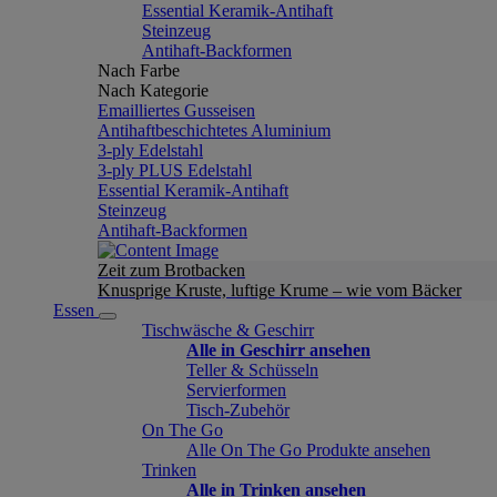
Essential Keramik-Antihaft
Steinzeug
Antihaft-Backformen
Nach Farbe
Nach Kategorie
Emailliertes Gusseisen
Antihaftbeschichtetes Aluminium
3-ply Edelstahl
3-ply PLUS Edelstahl
Essential Keramik-Antihaft
Steinzeug
Antihaft-Backformen
Zeit zum Brotbacken
Knusprige Kruste, luftige Krume – wie vom Bäcker
Essen
Tischwäsche & Geschirr
Alle in Geschirr ansehen
Teller & Schüsseln
Servierformen
Tisch-Zubehör
On The Go
Alle On The Go Produkte ansehen
Trinken
Alle in Trinken ansehen