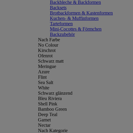
Backbleche & Backformen
Backsets
Brotbackformen & Kastenformen
Kuchen- & Muffinformen
Tarteformen
Mini-Cocottes & Förmchen
Backzubehör
Nach Farbe
No Colour
Kirschrot
Ofenrot
Schwarz matt
Meringue
Azure
Flint
Sea Salt
White
Schwarz glänzend
Bleu Riviera
Shell Pink
Bamboo Green
Deep Teal
Garnet
Nectar
Nach Kategorie