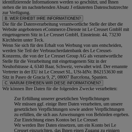
identifizierende Informationen werden so geschützt, und Ihnen
stehen die im nachstehenden
Absatz J
erläuterten Datenschutzrechte
zur Verfügung.
B. WER ERHEBT IHRE INFORMATIONEN?
Die für die Datenverarbeitung verantwortliche Stelle der über die
Website angebotenen eCommerce-Dienste ist Le Creuset GmbH mit
eingetragenem Sitz in Le Creuset GmbH, Einsteinstr. 44, 73230
Kirchheim unter Teck.
Wenn Sie sich für den Erhalt von Werbung von uns entscheiden,
werden Sie Teil der Verbraucherdatenbank des Le Creuset-
Konzerns, die von der Le Creuset Group AG als verantwortliche
Stelle für die Verarbeitung mit eingetragenem Sitz in der
Neuhofstrasse 4, 6340 Baar, Schweiz, verwaltet wird. Der ernannte
Vertreter in der EU ist Le Creuset SL, USt-IdNr. B62153630 mit
Sitz in Paseo de Gracia 9, 2º, 08007 Barcelona, Spanien.
C. WARUM ERHEBEN WIR DIESE INFORMATIONEN?
Wir können Ihre Daten für die folgenden Zwecke verarbeiten:
Zur Erfüllung unserer gesetzlichen Verpflichtungen
Wir müssen ggf. einige Ihrer Daten verarbeiten, um unsere
gesetzlichen Verpflichtungen sowie andere Verpflichtungen
zu erfüllen, die sich aus Anweisungen von Behörden ergeben.
Zur Einrichtung eines Kontos bei Le Creuset
Wir werden Ihre Daten einsetzen, um ein Konto bei Le
Creuset einzurichten, das Ihnen einen Zugang zu einigen