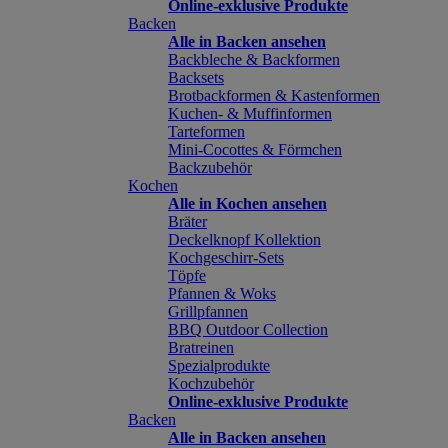
Online-exklusive Produkte
Backen
Alle in Backen ansehen
Backbleche & Backformen
Backsets
Brotbackformen & Kastenformen
Kuchen- & Muffinformen
Tarteformen
Mini-Cocottes & Förmchen
Backzubehör
Kochen
Alle in Kochen ansehen
Bräter
Deckelknopf Kollektion
Kochgeschirr-Sets
Töpfe
Pfannen & Woks
Grillpfannen
BBQ Outdoor Collection
Bratreinen
Spezialprodukte
Kochzubehör
Online-exklusive Produkte
Backen
Alle in Backen ansehen