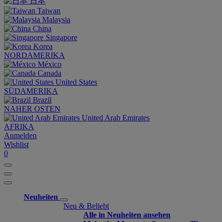
日本
Taiwan
Malaysia
China
Singapore
Korea
NORDAMERIKA
México
Canada
United States
SÜDAMERIKA
Brazil
NAHER OSTEN
United Arab Emirates
AFRIKA
Anmelden
Wishlist
0
Neuheiten
Neu & Beliebt
Alle in Neuheiten ansehen