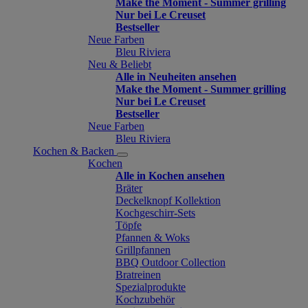
Make the Moment - Summer grilling
Nur bei Le Creuset
Bestseller
Neue Farben
Bleu Riviera
Neu & Beliebt
Alle in Neuheiten ansehen
Make the Moment - Summer grilling
Nur bei Le Creuset
Bestseller
Neue Farben
Bleu Riviera
Kochen & Backen
Kochen
Alle in Kochen ansehen
Bräter
Deckelknopf Kollektion
Kochgeschirr-Sets
Töpfe
Pfannen & Woks
Grillpfannen
BBQ Outdoor Collection
Bratreinen
Spezialprodukte
Kochzubehör