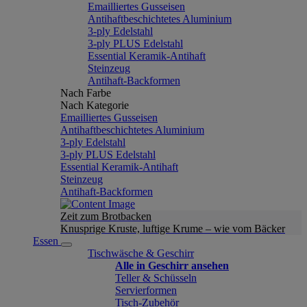
Emailliertes Gusseisen
Antihaftbeschichtetes Aluminium
3-ply Edelstahl
3-ply PLUS Edelstahl
Essential Keramik-Antihaft
Steinzeug
Antihaft-Backformen
Nach Farbe
Nach Kategorie
Emailliertes Gusseisen
Antihaftbeschichtetes Aluminium
3-ply Edelstahl
3-ply PLUS Edelstahl
Essential Keramik-Antihaft
Steinzeug
Antihaft-Backformen
Zeit zum Brotbacken
Knusprige Kruste, luftige Krume – wie vom Bäcker
Essen
Tischwäsche & Geschirr
Alle in Geschirr ansehen
Teller & Schüsseln
Servierformen
Tisch-Zubehör