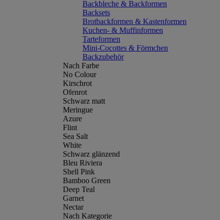
Backbleche & Backformen
Backsets
Brotbackformen & Kastenformen
Kuchen- & Muffinformen
Tarteformen
Mini-Cocottes & Förmchen
Backzubehör
Nach Farbe
No Colour
Kirschrot
Ofenrot
Schwarz matt
Meringue
Azure
Flint
Sea Salt
White
Schwarz glänzend
Bleu Riviera
Shell Pink
Bamboo Green
Deep Teal
Garnet
Nectar
Nach Kategorie