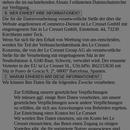
stehen die im nachstehenden
Absatz J
erläuterten Datenschutzrechte
zur Verfügung.
B. WER ERHEBT IHRE INFORMATIONEN?
Die für die Datenverarbeitung verantwortliche Stelle der über die
Website angebotenen eCommerce-Dienste ist Le Creuset GmbH mit
eingetragenem Sitz in Le Creuset GmbH, Einsteinstr. 44, 73230
Kirchheim unter Teck.
Wenn Sie sich für den Erhalt von Werbung von uns entscheiden,
werden Sie Teil der Verbraucherdatenbank des Le Creuset-
Konzerns, die von der Le Creuset Group AG als verantwortliche
Stelle für die Verarbeitung mit eingetragenem Sitz in der
Neuhofstrasse 4, 6340 Baar, Schweiz, verwaltet wird. Der ernannte
Vertreter in der EU ist Le Creuset SL, USt-IdNr. B62153630 mit
Sitz in Paseo de Gracia 9, 2º, 08007 Barcelona, Spanien.
C. WARUM ERHEBEN WIR DIESE INFORMATIONEN?
Wir können Ihre Daten für die folgenden Zwecke verarbeiten:
Zur Erfüllung unserer gesetzlichen Verpflichtungen
Wir müssen ggf. einige Ihrer Daten verarbeiten, um unsere
gesetzlichen Verpflichtungen sowie andere Verpflichtungen
zu erfüllen, die sich aus Anweisungen von Behörden ergeben.
Zur Einrichtung eines Kontos bei Le Creuset
Wir werden Ihre Daten einsetzen, um ein Konto bei Le
Creuset einzurichten, das Ihnen einen Zugang zu einigen
Vorteilen gibt, die für registrierte Nutzer ausgewiesen sind,