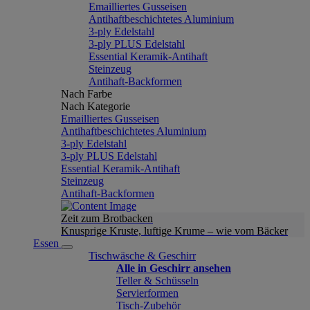
Emailliertes Gusseisen
Antihaftbeschichtetes Aluminium
3-ply Edelstahl
3-ply PLUS Edelstahl
Essential Keramik-Antihaft
Steinzeug
Antihaft-Backformen
Nach Farbe
Nach Kategorie
Emailliertes Gusseisen
Antihaftbeschichtetes Aluminium
3-ply Edelstahl
3-ply PLUS Edelstahl
Essential Keramik-Antihaft
Steinzeug
Antihaft-Backformen
Zeit zum Brotbacken
Knusprige Kruste, luftige Krume – wie vom Bäcker
Essen
Tischwäsche & Geschirr
Alle in Geschirr ansehen
Teller & Schüsseln
Servierformen
Tisch-Zubehör