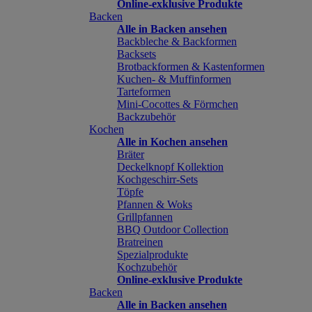
Online-exklusive Produkte
Backen
Alle in Backen ansehen
Backbleche & Backformen
Backsets
Brotbackformen & Kastenformen
Kuchen- & Muffinformen
Tarteformen
Mini-Cocottes & Förmchen
Backzubehör
Kochen
Alle in Kochen ansehen
Bräter
Deckelknopf Kollektion
Kochgeschirr-Sets
Töpfe
Pfannen & Woks
Grillpfannen
BBQ Outdoor Collection
Bratreinen
Spezialprodukte
Kochzubehör
Online-exklusive Produkte
Backen
Alle in Backen ansehen