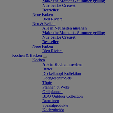
Make the Moment - Summer grilling
Nur bei Le Creuset
Bestseller
Neue Farben
Bleu Riviera
Neu & Beliebt
Alle in Neuheiten ansehen
Make the Moment - Summer grilling
Nur bei Le Creuset
Bestseller
Neue Farben
Bleu Riviera
Kochen & Backen
Kochen
Alle in Kochen ansehen
Bräter
Deckelknopf Kollektion
Kochgeschirr-Sets
Töpfe
Pfannen & Woks
Grillpfannen
BBQ Outdoor Collection
Bratreinen
Spezialprodukte
Kochzubehör