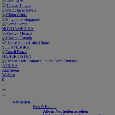
日本
Taiwan
Malaysia
China
Singapore
Korea
NORDAMERIKA
México
Canada
United States
SÜDAMERIKA
Brazil
NAHER OSTEN
United Arab Emirates
AFRIKA
Anmelden
Wishlist
0
Neuheiten
Neu & Beliebt
Alle in Neuheiten ansehen