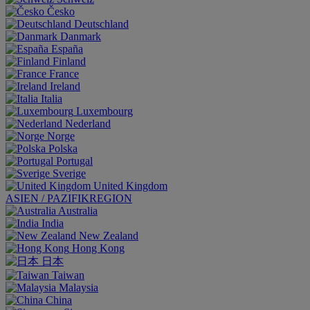
Česko
Deutschland
Danmark
España
Finland
France
Ireland
Italia
Luxembourg
Nederland
Norge
Polska
Portugal
Sverige
United Kingdom
ASIEN / PAZIFIKREGION
Australia
India
New Zealand
Hong Kong
日本
Taiwan
Malaysia
China