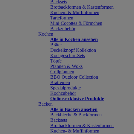
Backsets
Brotbackformen & Kastenformen
Kuchen- & Muffinformen
Tarteformen
Mini-Cocottes & Förmchen
Backzubehör
Kochen
Alle in Kochen ansehen
Bräter
Deckelknopf Kollektion
Kochgeschirr-Sets
Töpfe
Pfannen & Woks
Grillpfannen
BBQ Outdoor Collection
Bratreinen
Spezialprodukte
Kochzubehör
Online-exklusive Produkte
Backen
Alle in Backen ansehen
Backbleche & Backformen
Backsets
Brotbackformen & Kastenformen
Kuchen- & Muffinformen