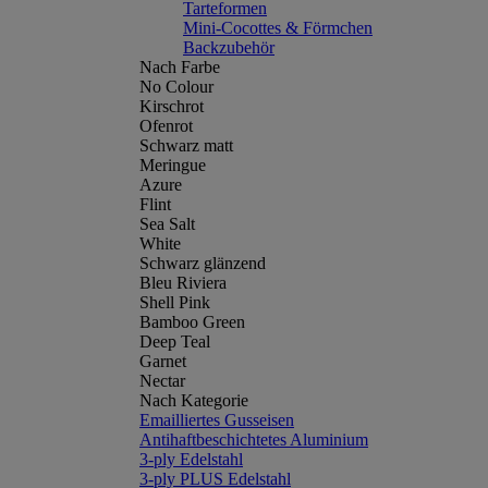
Tarteformen
Mini-Cocottes & Förmchen
Backzubehör
Nach Farbe
No Colour
Kirschrot
Ofenrot
Schwarz matt
Meringue
Azure
Flint
Sea Salt
White
Schwarz glänzend
Bleu Riviera
Shell Pink
Bamboo Green
Deep Teal
Garnet
Nectar
Nach Kategorie
Emailliertes Gusseisen
Antihaftbeschichtetes Aluminium
3-ply Edelstahl
3-ply PLUS Edelstahl