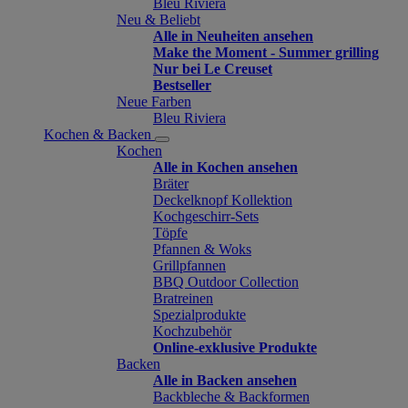
Bleu Riviera
Neu & Beliebt
Alle in Neuheiten ansehen
Make the Moment - Summer grilling
Nur bei Le Creuset
Bestseller
Neue Farben
Bleu Riviera
Kochen & Backen
Kochen
Alle in Kochen ansehen
Bräter
Deckelknopf Kollektion
Kochgeschirr-Sets
Töpfe
Pfannen & Woks
Grillpfannen
BBQ Outdoor Collection
Bratreinen
Spezialprodukte
Kochzubehör
Online-exklusive Produkte
Backen
Alle in Backen ansehen
Backbleche & Backformen