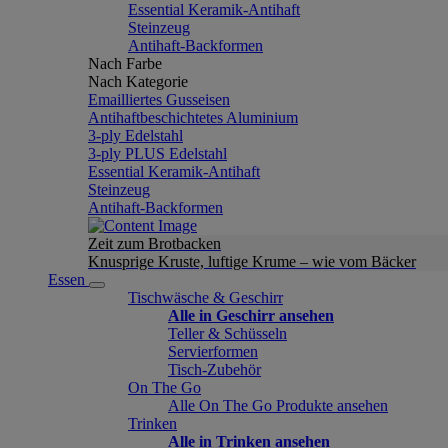
Essential Keramik-Antihaft
Steinzeug
Antihaft-Backformen
Nach Farbe
Nach Kategorie
Emailliertes Gusseisen
Antihaftbeschichtetes Aluminium
3-ply Edelstahl
3-ply PLUS Edelstahl
Essential Keramik-Antihaft
Steinzeug
Antihaft-Backformen
Zeit zum Brotbacken
Knusprige Kruste, luftige Krume – wie vom Bäcker
Essen
Tischwäsche & Geschirr
Alle in Geschirr ansehen
Teller & Schüsseln
Servierformen
Tisch-Zubehör
On The Go
Alle On The Go Produkte ansehen
Trinken
Alle in Trinken ansehen