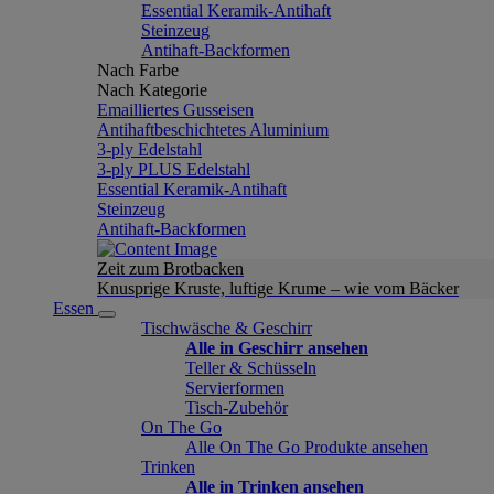
Essential Keramik-Antihaft
Steinzeug
Antihaft-Backformen
Nach Farbe
Nach Kategorie
Emailliertes Gusseisen
Antihaftbeschichtetes Aluminium
3-ply Edelstahl
3-ply PLUS Edelstahl
Essential Keramik-Antihaft
Steinzeug
Antihaft-Backformen
Zeit zum Brotbacken
Knusprige Kruste, luftige Krume – wie vom Bäcker
Essen
Tischwäsche & Geschirr
Alle in Geschirr ansehen
Teller & Schüsseln
Servierformen
Tisch-Zubehör
On The Go
Alle On The Go Produkte ansehen
Trinken
Alle in Trinken ansehen