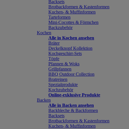
Backsets
Brotbackformen & Kastenformen
Kuchen- & Muffinformen
Tarteformen
Mini-Cocottes & Förmchen
Backzubehör
Kochen
Alle in Kochen ansehen
Bräter
Deckelknopf Kollektion
Kochgeschirr-Sets
Töpfe
Pfannen & Woks
Grillpfannen
BBQ Outdoor Collection
Bratreinen
Spezialprodukte
Kochzubehör
Online-exklusive Produkte
Backen
Alle in Backen ansehen
Backbleche & Backformen
Backsets
Brotbackformen & Kastenformen
Kuchen- & Muffinformen