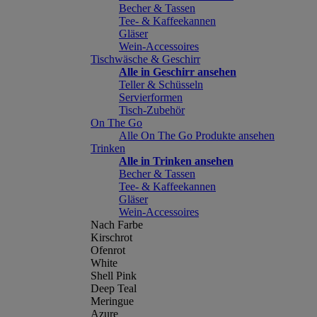
Becher & Tassen
Tee- & Kaffeekannen
Gläser
Wein-Accessoires
Tischwäsche & Geschirr
Alle in Geschirr ansehen
Teller & Schüsseln
Servierformen
Tisch-Zubehör
On The Go
Alle On The Go Produkte ansehen
Trinken
Alle in Trinken ansehen
Becher & Tassen
Tee- & Kaffeekannen
Gläser
Wein-Accessoires
Nach Farbe
Kirschrot
Ofenrot
White
Shell Pink
Deep Teal
Meringue
Azure