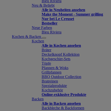
Bleu Riviera
Neu & Beliebt
Alle in Neuheiten ansehen
Make the Moment - Summer grilling
Nur bei Le Creuset
Bestseller
Neue Farben
Bleu Riviera
Kochen & Backen
Kochen
Alle in Kochen ansehen
Bräter
Deckelknopf Kollektion
Kochgeschirr-Sets
Töpfe
Pfannen & Woks
Grillpfannen
BBQ Outdoor Collection
Bratreinen
Spezialprodukte
Kochzubehör
Online-exklusive Produkte
Backen
Alle in Backen ansehen
Backbleche & Backformen