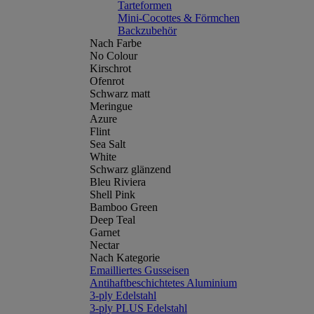
Tarteformen
Mini-Cocottes & Förmchen
Backzubehör
Nach Farbe
No Colour
Kirschrot
Ofenrot
Schwarz matt
Meringue
Azure
Flint
Sea Salt
White
Schwarz glänzend
Bleu Riviera
Shell Pink
Bamboo Green
Deep Teal
Garnet
Nectar
Nach Kategorie
Emailliertes Gusseisen
Antihaftbeschichtetes Aluminium
3-ply Edelstahl
3-ply PLUS Edelstahl