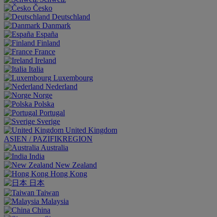
Česko
Deutschland
Danmark
España
Finland
France
Ireland
Italia
Luxembourg
Nederland
Norge
Polska
Portugal
Sverige
United Kingdom
ASIEN / PAZIFIKREGION
Australia
India
New Zealand
Hong Kong
日本
Taiwan
Malaysia
China