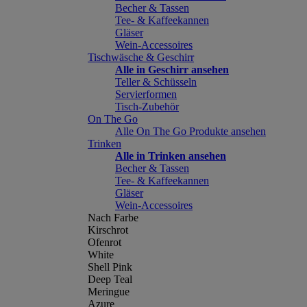
Becher & Tassen
Tee- & Kaffeekannen
Gläser
Wein-Accessoires
Tischwäsche & Geschirr
Alle in Geschirr ansehen
Teller & Schüsseln
Servierformen
Tisch-Zubehör
On The Go
Alle On The Go Produkte ansehen
Trinken
Alle in Trinken ansehen
Becher & Tassen
Tee- & Kaffeekannen
Gläser
Wein-Accessoires
Nach Farbe
Kirschrot
Ofenrot
White
Shell Pink
Deep Teal
Meringue
Azure