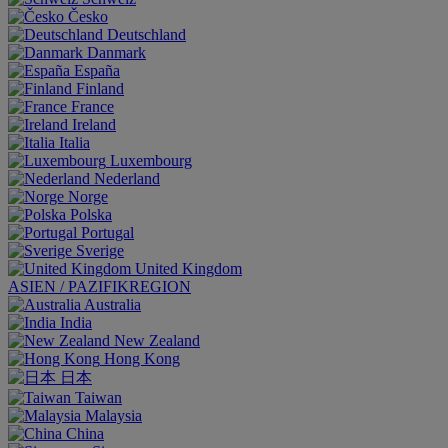
Česko
Deutschland
Danmark
España
Finland
France
Ireland
Italia
Luxembourg
Nederland
Norge
Polska
Portugal
Sverige
United Kingdom
ASIEN / PAZIFIKREGION
Australia
India
New Zealand
Hong Kong
日本
Taiwan
Malaysia
China