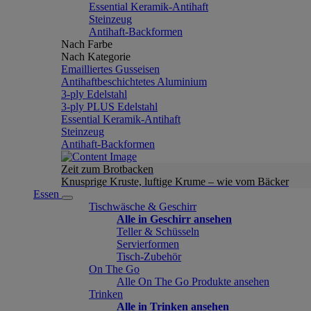
Essential Keramik-Antihaft
Steinzeug
Antihaft-Backformen
Nach Farbe
Nach Kategorie
Emailliertes Gusseisen
Antihaftbeschichtetes Aluminium
3-ply Edelstahl
3-ply PLUS Edelstahl
Essential Keramik-Antihaft
Steinzeug
Antihaft-Backformen
Zeit zum Brotbacken
Knusprige Kruste, luftige Krume – wie vom Bäcker
Essen
Tischwäsche & Geschirr
Alle in Geschirr ansehen
Teller & Schüsseln
Servierformen
Tisch-Zubehör
On The Go
Alle On The Go Produkte ansehen
Trinken
Alle in Trinken ansehen