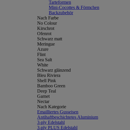
Tarteformen
Mini-Cocottes & Förmchen
Backzubehör
Nach Farbe
No Colour
Kirschrot
Ofenrot
Schwarz matt
Meringue
Azure
Flint
Sea Salt
White
Schwarz glänzend
Bleu Riviera
Shell Pink
Bamboo Green
Deep Teal
Garnet
Nectar
Nach Kategorie
Emailliertes Gusseisen
Antihaftbeschichtetes Aluminium
3-ply Edelstahl
3-ply PLUS Edelstahl