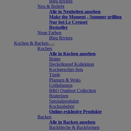
Bleu Riviera
Neu & Beliebt
Alle in Neuheiten ansehen
Make the Moment - Summer grilling
Nur bei Le Creuset
Bestseller
Neue Farben
Bleu Riviera
Kochen & Backen
Kochen
Alle in Kochen ansehen
Bräter
Deckelknopf Kollektion
Kochgeschirr-Sets
Töpfe
Pfannen & Woks
Grillpfannen
BBQ Outdoor Collection
Bratreinen
Spezialprodukte
Kochzubehör
Online-exklusive Produkte
Backen
Alle in Backen ansehen
Backbleche & Backformen