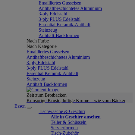
Emailliertes Gusseisen
Antihaftbeschichtetes Aluminium
3-ply Edelstahl
3-ply PLUS Edelstahl
Essential Keramik-Antihaft
Steinzeug
Antihaft-Backformen
Nach Farbe
Nach Kategorie
Emailliertes Gusseisen
Antihaftbeschichtetes Aluminium
3-ply Edelstahl
3-ply PLUS Edelstahl
Essential Keramik-Antihaft
Steinzeug
Antihaft-Backformen
Zeit zum Brotbacken
Knusprige Kruste, luftige Krume – wie vom Bäcker
Essen
Tischwäsche & Geschirr
Alle in Geschirr ansehen
Teller & Schüsseln
Servierformen
Tisch-Zubehör