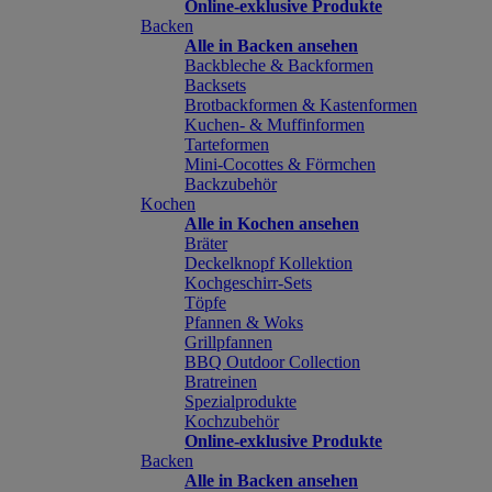
Online-exklusive Produkte
Backen
Alle in Backen ansehen
Backbleche & Backformen
Backsets
Brotbackformen & Kastenformen
Kuchen- & Muffinformen
Tarteformen
Mini-Cocottes & Förmchen
Backzubehör
Kochen
Alle in Kochen ansehen
Bräter
Deckelknopf Kollektion
Kochgeschirr-Sets
Töpfe
Pfannen & Woks
Grillpfannen
BBQ Outdoor Collection
Bratreinen
Spezialprodukte
Kochzubehör
Online-exklusive Produkte
Backen
Alle in Backen ansehen