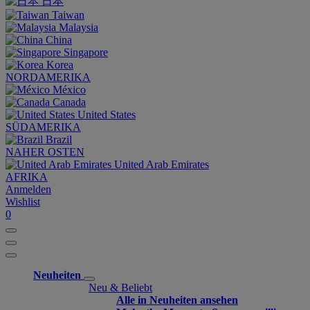
日本
Taiwan
Malaysia
China
Singapore
Korea
NORDAMERIKA
México
Canada
United States
SÜDAMERIKA
Brazil
NAHER OSTEN
United Arab Emirates
AFRIKA
Anmelden
Wishlist
0
Neuheiten
Neu & Beliebt
Alle in Neuheiten ansehen