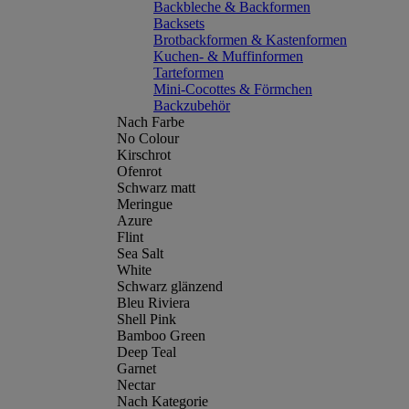
Backbleche & Backformen
Backsets
Brotbackformen & Kastenformen
Kuchen- & Muffinformen
Tarteformen
Mini-Cocottes & Förmchen
Backzubehör
Nach Farbe
No Colour
Kirschrot
Ofenrot
Schwarz matt
Meringue
Azure
Flint
Sea Salt
White
Schwarz glänzend
Bleu Riviera
Shell Pink
Bamboo Green
Deep Teal
Garnet
Nectar
Nach Kategorie