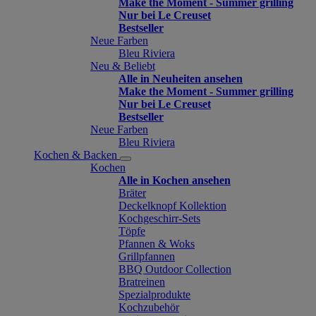
Make the Moment - Summer grilling
Nur bei Le Creuset
Bestseller
Neue Farben
Bleu Riviera
Neu & Beliebt
Alle in Neuheiten ansehen
Make the Moment - Summer grilling
Nur bei Le Creuset
Bestseller
Neue Farben
Bleu Riviera
Kochen & Backen
Kochen
Alle in Kochen ansehen
Bräter
Deckelknopf Kollektion
Kochgeschirr-Sets
Töpfe
Pfannen & Woks
Grillpfannen
BBQ Outdoor Collection
Bratreinen
Spezialprodukte
Kochzubehör