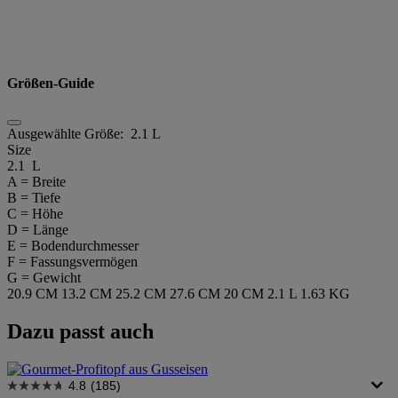
Größen-Guide
Ausgewählte Größe:
2.1 L
Size
2.1 L
A = Breite
B = Tiefe
C = Höhe
D = Länge
E = Bodendurchmesser
F = Fassungsvermögen
G = Gewicht
20.9 CM
13.2 CM
25.2 CM
27.6 CM
20 CM
2.1 L
1.63 KG
Dazu passt auch
4.8
(185)