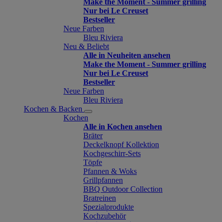
Make the Moment - Summer grilling
Nur bei Le Creuset
Bestseller
Neue Farben
Bleu Riviera
Neu & Beliebt
Alle in Neuheiten ansehen
Make the Moment - Summer grilling
Nur bei Le Creuset
Bestseller
Neue Farben
Bleu Riviera
Kochen & Backen
Kochen
Alle in Kochen ansehen
Bräter
Deckelknopf Kollektion
Kochgeschirr-Sets
Töpfe
Pfannen & Woks
Grillpfannen
BBQ Outdoor Collection
Bratreinen
Spezialprodukte
Kochzubehör