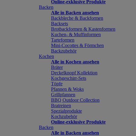
Online-exklusive Produkte
Backen
Alle in Backen ansehen
Backbleche & Backformen
Backsets
Brotbackformen & Kastenformen
Kuchen- & Muffinformen
Tarteformen
Mini-Cocottes & Förmchen
Backzubehör
Kochen
Alle in Kochen ansehen
Bräter
Deckelknopf Kollektion
Kochgeschirr-Sets
Töpfe
Pfannen & Woks
Grillpfannen
BBQ Outdoor Collection
Bratreinen
Spezialprodukte
Kochzubehör
Online-exklusive Produkte
Backen
Alle in Backen ansehen