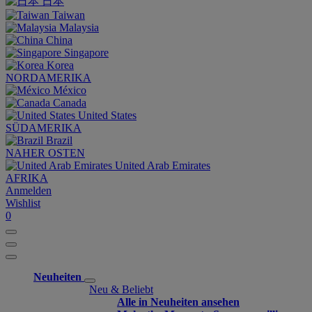
日本
Taiwan
Malaysia
China
Singapore
Korea
NORDAMERIKA
México
Canada
United States
SÜDAMERIKA
Brazil
NAHER OSTEN
United Arab Emirates
AFRIKA
Anmelden
Wishlist
0
Neuheiten
Neu & Beliebt
Alle in Neuheiten ansehen