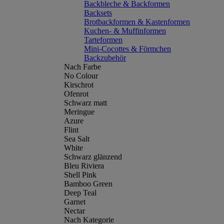
Backbleche & Backformen
Backsets
Brotbackformen & Kastenformen
Kuchen- & Muffinformen
Tarteformen
Mini-Cocottes & Förmchen
Backzubehör
Nach Farbe
No Colour
Kirschrot
Ofenrot
Schwarz matt
Meringue
Azure
Flint
Sea Salt
White
Schwarz glänzend
Bleu Riviera
Shell Pink
Bamboo Green
Deep Teal
Garnet
Nectar
Nach Kategorie