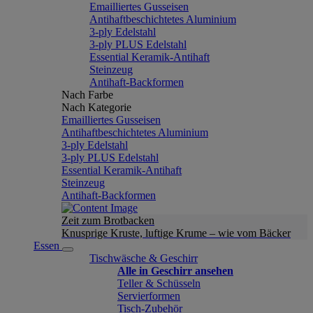
Emailliertes Gusseisen
Antihaftbeschichtetes Aluminium
3-ply Edelstahl
3-ply PLUS Edelstahl
Essential Keramik-Antihaft
Steinzeug
Antihaft-Backformen
Nach Farbe
Nach Kategorie
Emailliertes Gusseisen
Antihaftbeschichtetes Aluminium
3-ply Edelstahl
3-ply PLUS Edelstahl
Essential Keramik-Antihaft
Steinzeug
Antihaft-Backformen
Zeit zum Brotbacken
Knusprige Kruste, luftige Krume – wie vom Bäcker
Essen
Tischwäsche & Geschirr
Alle in Geschirr ansehen
Teller & Schüsseln
Servierformen
Tisch-Zubehör