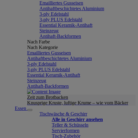
Emailliertes Gusseisen
Antihaftbeschichtetes Aluminium
3-ply Edelstahl
3-ply PLUS Edelstahl
Essential Keramik-Antihaft
Steinzeug
Antihaft-Backformen
Nach Farbe
Nach Kategorie
Emailliertes Gusseisen
Antihaftbeschichtetes Aluminium
3-ply Edelstahl
3-ply PLUS Edelstahl
Essential Keramik-Antihaft
Steinzeug
Antihaft-Backformen
Zeit zum Brotbacken
Knusprige Kruste, luftige Krume – wie vom Bäcker
Essen
Tischwäsche & Geschirr
Alle in Geschirr ansehen
Teller & Schüsseln
Servierformen
Tisch-Zubehör