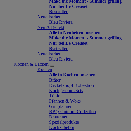
Make the Moment - Summer grilling
Nur bei Le Creuset
Bestseller
Neue Farben
Bleu Riviera
Neu & Beliebt
Alle in Neuheiten ansehen
Make the Moment - Summer grilling
Nur bei Le Creuset
Bestseller
Neue Farben
Bleu Riviera
Kochen & Backen
Kochen
Alle in Kochen ansehen
Bräter
Deckelknopf Kollektion
Kochgeschirr-Sets
Töpfe
Pfannen & Woks
Grillpfannen
BBQ Outdoor Collection
Bratreinen
Spezialprodukte
Kochzubehör