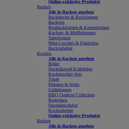
Online-exklusive Produkte
Backen
Alle in Backen ansehen
Backbleche & Backformen
Backsets
Brotbackformen & Kastenformen
Kuchen- & Muffinformen
Tarteformen
Mini-Cocottes & Förmchen
Backzubehör
Kochen
Alle in Kochen ansehen
Bräter
Deckelknopf Kollektion
Kochgeschirr-Sets
Töpfe
Pfannen & Woks
Grillpfannen
BBQ Outdoor Collection
Bratreinen
Spezialprodukte
Kochzubehör
Online-exklusive Produkte
Backen
Alle in Backen ansehen