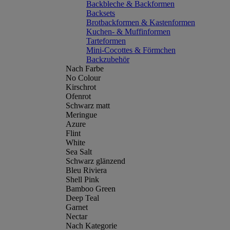
Backbleche & Backformen
Backsets
Brotbackformen & Kastenformen
Kuchen- & Muffinformen
Tarteformen
Mini-Cocottes & Förmchen
Backzubehör
Nach Farbe
No Colour
Kirschrot
Ofenrot
Schwarz matt
Meringue
Azure
Flint
White
Sea Salt
Schwarz glänzend
Bleu Riviera
Shell Pink
Bamboo Green
Deep Teal
Garnet
Nectar
Nach Kategorie