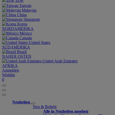
日本
Taiwan
Malaysia
China
Singapore
Korea
NORDAMERIKA
México
Canada
United States
SÜDAMERIKA
Brazil
NAHER OSTEN
United Arab Emirates
AFRIKA
Anmelden
Wishlist
0
Neuheiten
Neu & Beliebt
Alle in Neuheiten ansehen