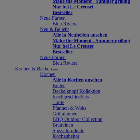
Make the Moment - Summer grilling
Nur bei Le Creuset
Bestseller
Neue Farben
Bleu Riviera
Neu & Beliebt
Alle in Neuheiten ansehen
Make the Moment - Summer grilling
Nur bei Le Creuset
Bestseller
Neue Farben
Bleu Riviera
Kochen & Backen
Kochen
Alle in Kochen ansehen
Bräter
Deckelknopf Kollektion
Kochgeschirr-Sets
Töpfe
Pfannen & Woks
Grillpfannen
BBQ Outdoor Collection
Bratreinen
Spezialprodukte
Kochzubehör