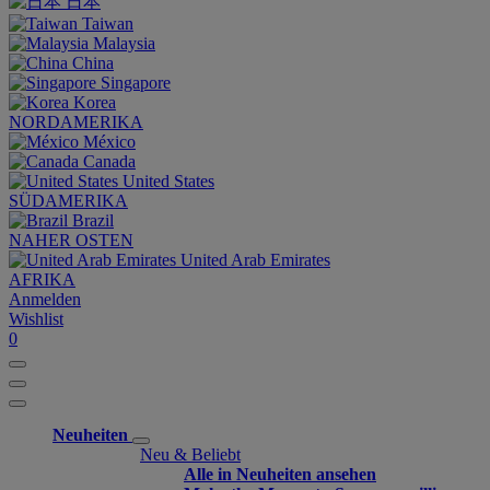
日本
Taiwan
Malaysia
China
Singapore
Korea
NORDAMERIKA
México
Canada
United States
SÜDAMERIKA
Brazil
NAHER OSTEN
United Arab Emirates
AFRIKA
Anmelden
Wishlist
0
Neuheiten
Neu & Beliebt
Alle in Neuheiten ansehen