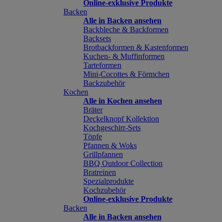
Online-exklusive Produkte
Backen
Alle in Backen ansehen
Backbleche & Backformen
Backsets
Brotbackformen & Kastenformen
Kuchen- & Muffinformen
Tarteformen
Mini-Cocottes & Förmchen
Backzubehör
Kochen
Alle in Kochen ansehen
Bräter
Deckelknopf Kollektion
Kochgeschirr-Sets
Töpfe
Pfannen & Woks
Grillpfannen
BBQ Outdoor Collection
Bratreinen
Spezialprodukte
Kochzubehör
Online-exklusive Produkte
Backen
Alle in Backen ansehen