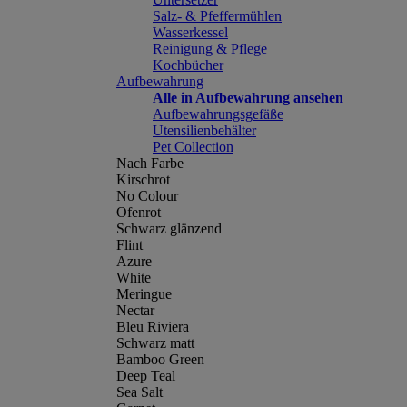
Salz- & Pfeffermühlen
Wasserkessel
Reinigung & Pflege
Kochbücher
Aufbewahrung
Alle in Aufbewahrung ansehen
Aufbewahrungsgefäße
Utensilienbehälter
Pet Collection
Nach Farbe
Kirschrot
No Colour
Ofenrot
Schwarz glänzend
Flint
Azure
White
Meringue
Nectar
Bleu Riviera
Schwarz matt
Bamboo Green
Deep Teal
Sea Salt