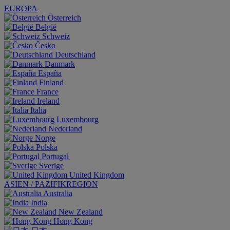
EUROPA
Österreich
België
Schweiz
Česko
Deutschland
Danmark
España
Finland
France
Ireland
Italia
Luxembourg
Nederland
Norge
Polska
Portugal
Sverige
United Kingdom
ASIEN / PAZIFIKREGION
Australia
India
New Zealand
Hong Kong