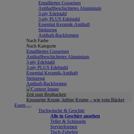
Emailliertes Gusseisen
Antihaftbeschichtetes Aluminium
3-ply Edelstahl
3-ply PLUS Edelstahl
Essential Keramik-Antihaft
Steinzeug
Antihaft-Backformen
Nach Farbe
Nach Kategorie
Emailliertes Gusseisen
Antihaftbeschichtetes Aluminium
3-ply Edelstahl
3-ply PLUS Edelstahl
Essential Keramik-Antihaft
Steinzeug
Antihaft-Backformen
Zeit zum Brotbacken
Knusprige Kruste, luftige Krume – wie vom Bäcker
Essen
Tischwäsche & Geschirr
Alle in Geschirr ansehen
Teller & Schüsseln
Servierformen
Tisch-Zubehör