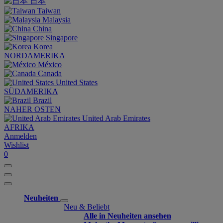
日本
Taiwan
Malaysia
China
Singapore
Korea
NORDAMERIKA
México
Canada
United States
SÜDAMERIKA
Brazil
NAHER OSTEN
United Arab Emirates
AFRIKA
Anmelden
Wishlist
0
Neuheiten
Neu & Beliebt
Alle in Neuheiten ansehen