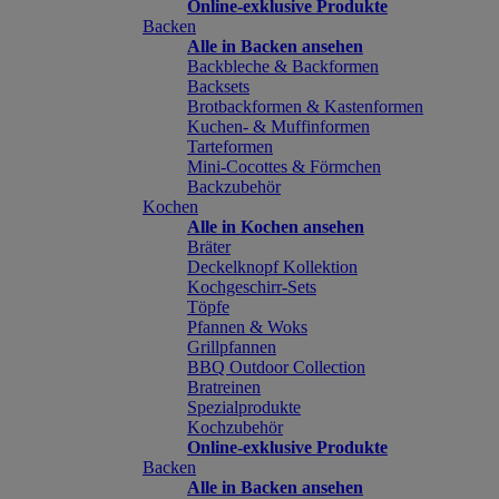
Online-exklusive Produkte
Backen
Alle in Backen ansehen
Backbleche & Backformen
Backsets
Brotbackformen & Kastenformen
Kuchen- & Muffinformen
Tarteformen
Mini-Cocottes & Förmchen
Backzubehör
Kochen
Alle in Kochen ansehen
Bräter
Deckelknopf Kollektion
Kochgeschirr-Sets
Töpfe
Pfannen & Woks
Grillpfannen
BBQ Outdoor Collection
Bratreinen
Spezialprodukte
Kochzubehör
Online-exklusive Produkte
Backen
Alle in Backen ansehen