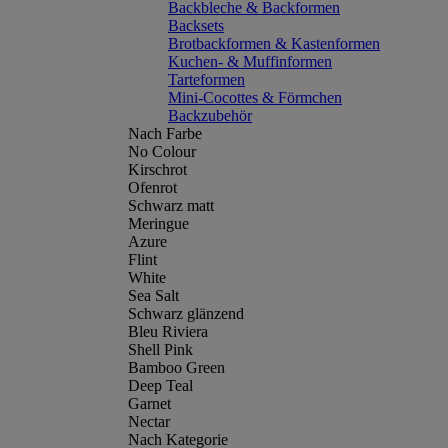
Backbleche & Backformen
Backsets
Brotbackformen & Kastenformen
Kuchen- & Muffinformen
Tarteformen
Mini-Cocottes & Förmchen
Backzubehör
Nach Farbe
No Colour
Kirschrot
Ofenrot
Schwarz matt
Meringue
Azure
Flint
White
Sea Salt
Schwarz glänzend
Bleu Riviera
Shell Pink
Bamboo Green
Deep Teal
Garnet
Nectar
Nach Kategorie