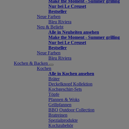
Make the Moment - Summer grilling
Nur bei Le Creuset
Bestseller
Neue Farben
Bleu Riviera
Neu & Beliebt
Alle in Neuheiten ansehen
Make the Moment - Summer grilling
Nur bei Le Creuset
Bestseller
Neue Farben
Bleu Riviera
Kochen & Backen
Kochen
Alle in Kochen ansehen
Bräter
Deckelknopf Kollektion
Kochgeschirr-Sets
Töpfe
Pfannen & Woks
Grillpfannen
BBQ Outdoor Collection
Bratreinen
Spezialprodukte
Kochzubehör