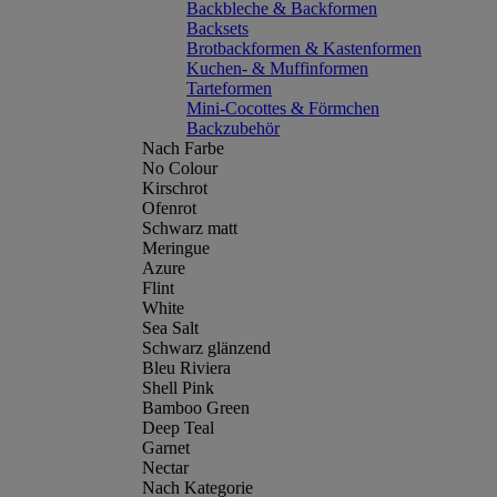
Backbleche & Backformen
Backsets
Brotbackformen & Kastenformen
Kuchen- & Muffinformen
Tarteformen
Mini-Cocottes & Förmchen
Backzubehör
Nach Farbe
No Colour
Kirschrot
Ofenrot
Schwarz matt
Meringue
Azure
Flint
White
Sea Salt
Schwarz glänzend
Bleu Riviera
Shell Pink
Bamboo Green
Deep Teal
Garnet
Nectar
Nach Kategorie