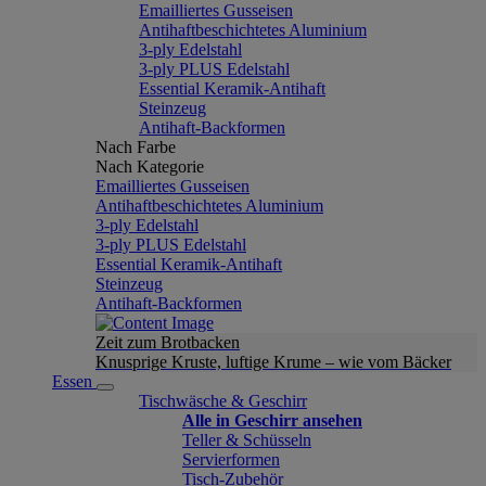
Emailliertes Gusseisen
Antihaftbeschichtetes Aluminium
3-ply Edelstahl
3-ply PLUS Edelstahl
Essential Keramik-Antihaft
Steinzeug
Antihaft-Backformen
Nach Farbe
Nach Kategorie
Emailliertes Gusseisen
Antihaftbeschichtetes Aluminium
3-ply Edelstahl
3-ply PLUS Edelstahl
Essential Keramik-Antihaft
Steinzeug
Antihaft-Backformen
Zeit zum Brotbacken
Knusprige Kruste, luftige Krume – wie vom Bäcker
Essen
Tischwäsche & Geschirr
Alle in Geschirr ansehen
Teller & Schüsseln
Servierformen
Tisch-Zubehör