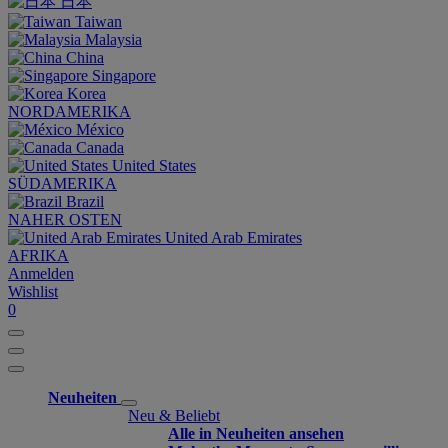
日本
Taiwan
Malaysia
China
Singapore
Korea
NORDAMERIKA
México
Canada
United States
SÜDAMERIKA
Brazil
NAHER OSTEN
United Arab Emirates
AFRIKA
Anmelden
Wishlist
0
Neuheiten
Neu & Beliebt
Alle in Neuheiten ansehen