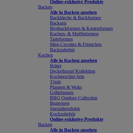
Online-exklusive Produkte
Backen
Alle in Backen ansehen
Backbleche & Backformen
Backsets
Brotbackformen & Kastenformen
Kuchen- & Muffinformen
Tarteformen
Mini-Cocottes & Förmchen
Backzubehör
Kochen
Alle in Kochen ansehen
Bräter
Deckelknopf Kollektion
Kochgeschirr-Sets
Töpfe
Pfannen & Woks
Grillpfannen
BBQ Outdoor Collection
Bratreinen
Spezialprodukte
Kochzubehör
Online-exklusive Produkte
Backen
Alle in Backen ansehen