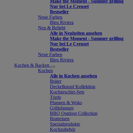
Make the Moment - Summer grilling
Nur bei Le Creuset
Bestseller
Neue Farben
Bleu Riviera
Neu & Beliebt
Alle in Neuheiten ansehen
Make the Moment - Summer grilling
Nur bei Le Creuset
Bestseller
Neue Farben
Bleu Riviera
Kochen & Backen
Kochen
Alle in Kochen ansehen
Bräter
Deckelknopf Kollektion
Kochgeschirr-Sets
Töpfe
Pfannen & Woks
Grillpfannen
BBQ Outdoor Collection
Bratreinen
Spezialprodukte
Kochzubehör