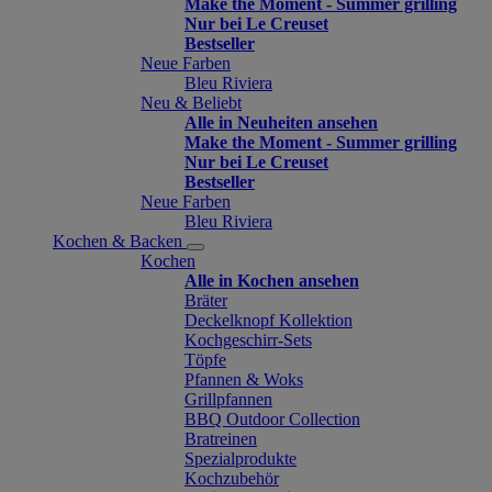
Make the Moment - Summer grilling
Nur bei Le Creuset
Bestseller
Neue Farben
Bleu Riviera
Neu & Beliebt
Alle in Neuheiten ansehen
Make the Moment - Summer grilling
Nur bei Le Creuset
Bestseller
Neue Farben
Bleu Riviera
Kochen & Backen
Kochen
Alle in Kochen ansehen
Bräter
Deckelknopf Kollektion
Kochgeschirr-Sets
Töpfe
Pfannen & Woks
Grillpfannen
BBQ Outdoor Collection
Bratreinen
Spezialprodukte
Kochzubehör