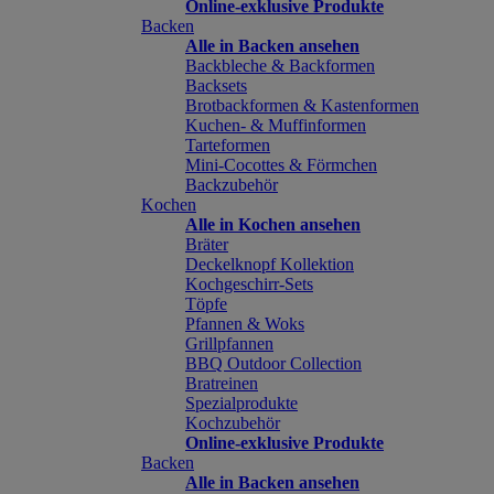
Online-exklusive Produkte
Backen
Alle in Backen ansehen
Backbleche & Backformen
Backsets
Brotbackformen & Kastenformen
Kuchen- & Muffinformen
Tarteformen
Mini-Cocottes & Förmchen
Backzubehör
Kochen
Alle in Kochen ansehen
Bräter
Deckelknopf Kollektion
Kochgeschirr-Sets
Töpfe
Pfannen & Woks
Grillpfannen
BBQ Outdoor Collection
Bratreinen
Spezialprodukte
Kochzubehör
Online-exklusive Produkte
Backen
Alle in Backen ansehen