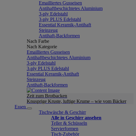
Emailliertes Gusseisen
Antihaftbeschichtetes Aluminium
3-ply Edelstahl
3-ply PLUS Edelstahl
Essential Keramik-Antihaft
Steinzeug
Antihaft-Backformen
Nach Farbe
Nach Kategorie
Emailliertes Gusseisen
Antihaftbeschichtetes Aluminium
3-ply Edelstahl
3-ply PLUS Edelstahl
Essential Keramik-Antihaft
Steinzeug
Antihaft-Backformen
Zeit zum Brotbacken
Knusprige Kruste, luftige Krume – wie vom Bäcker
Essen
Tischwäsche & Geschirr
Alle in Geschirr ansehen
Teller & Schüsseln
Servierformen
Tisch-Zubehör