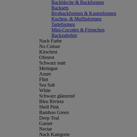
Backbleche & Backformen
Backsets
Brotbackformen & Kastenformen
Kuchen- & Muffinformen
Tarteformen
Mini-Cocottes & Förmchen
Backzubehör
Nach Farbe
No Colour
Kirschrot
Ofenrot
Schwarz matt
Meringue
Azure
Flint
Sea Salt
White
Schwarz glänzend
Bleu Riviera
Shell Pink
Bamboo Green
Deep Teal
Garnet
Nectar
Nach Kategorie