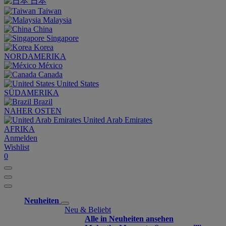
日本
Taiwan
Malaysia
China
Singapore
Korea
NORDAMERIKA
México
Canada
United States
SÜDAMERIKA
Brazil
NAHER OSTEN
United Arab Emirates
AFRIKA
Anmelden
Wishlist
0
Neuheiten
Neu & Beliebt
Alle in Neuheiten ansehen