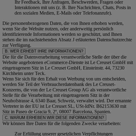
Ihr Feedback, Ihre Anfragen, Beschwerden, Fragen oder
Interaktionen mit uns (z. B. Ihre Nachrichten, Chats, Posts in
den sozialen Medien, E-Mails oder Telefonanrufe).
Die personenbezogenen Daten, die von Ihnen erhoben werden,
wenn Sie die Website nutzen, oder anderweitig persönlich
identifizierende Informationen werden so geschützt, und Ihnen
stehen die im nachstehenden
Absatz J
erläuterten Datenschutzrechte
zur Verfügung.
B. WER ERHEBT IHRE INFORMATIONEN?
Die für die Datenverarbeitung verantwortliche Stelle der über die
Website angebotenen eCommerce-Dienste ist Le Creuset GmbH mit
eingetragenem Sitz in Le Creuset GmbH, Einsteinstr. 44, 73230
Kirchheim unter Teck.
Wenn Sie sich für den Erhalt von Werbung von uns entscheiden,
werden Sie Teil der Verbraucherdatenbank des Le Creuset-
Konzerns, die von der Le Creuset Group AG als verantwortliche
Stelle für die Verarbeitung mit eingetragenem Sitz in der
Neuhofstrasse 4, 6340 Baar, Schweiz, verwaltet wird. Der ernannte
Vertreter in der EU ist Le Creuset SL, USt-IdNr. B62153630 mit
Sitz in Paseo de Gracia 9, 2º, 08007 Barcelona, Spanien.
C. WARUM ERHEBEN WIR DIESE INFORMATIONEN?
Wir können Ihre Daten für die folgenden Zwecke verarbeiten:
Zur Erfüllung unserer gesetzlichen Verpflichtungen