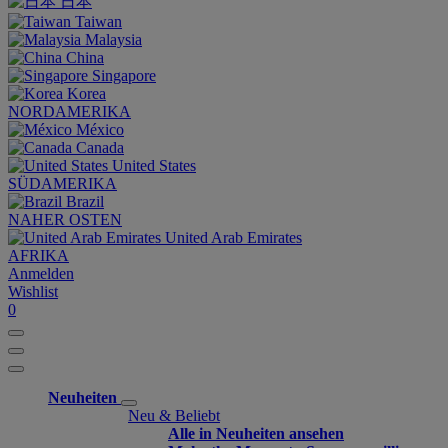
日本
Taiwan
Malaysia
China
Singapore
Korea
NORDAMERIKA
México
Canada
United States
SÜDAMERIKA
Brazil
NAHER OSTEN
United Arab Emirates
AFRIKA
Anmelden
Wishlist
0
Neuheiten
Neu & Beliebt
Alle in Neuheiten ansehen