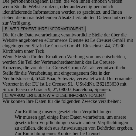
Die personenbezogenen Daten, die von Ihnen erhoben werden,
wenn Sie die Website nutzen, oder anderweitig persönlich
identifizierende Informationen werden so geschützt, und Ihnen
stehen die im nachstehenden
Absatz J
erläuterten Datenschutzrechte
zur Verfügung.
B. WER ERHEBT IHRE INFORMATIONEN?
Die für die Datenverarbeitung verantwortliche Stelle der über die
Website angebotenen eCommerce-Dienste ist Le Creuset GmbH mit
eingetragenem Sitz in Le Creuset GmbH, Einsteinstr. 44, 73230
Kirchheim unter Teck.
Wenn Sie sich für den Erhalt von Werbung von uns entscheiden,
werden Sie Teil der Verbraucherdatenbank des Le Creuset-
Konzerns, die von der Le Creuset Group AG als verantwortliche
Stelle für die Verarbeitung mit eingetragenem Sitz in der
Neuhofstrasse 4, 6340 Baar, Schweiz, verwaltet wird. Der ernannte
Vertreter in der EU ist Le Creuset SL, USt-IdNr. B62153630 mit
Sitz in Paseo de Gracia 9, 2º, 08007 Barcelona, Spanien.
C. WARUM ERHEBEN WIR DIESE INFORMATIONEN?
Wir können Ihre Daten für die folgenden Zwecke verarbeiten:
Zur Erfüllung unserer gesetzlichen Verpflichtungen
Wir müssen ggf. einige Ihrer Daten verarbeiten, um unsere
gesetzlichen Verpflichtungen sowie andere Verpflichtungen
zu erfüllen, die sich aus Anweisungen von Behörden ergeben.
Zur Einrichtung eines Kontos bei Le Creuset