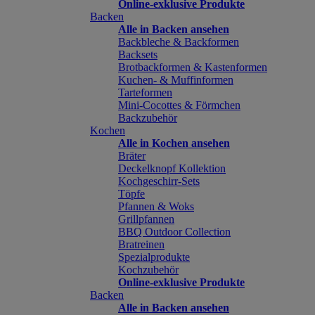
Online-exklusive Produkte
Backen
Alle in Backen ansehen
Backbleche & Backformen
Backsets
Brotbackformen & Kastenformen
Kuchen- & Muffinformen
Tarteformen
Mini-Cocottes & Förmchen
Backzubehör
Kochen
Alle in Kochen ansehen
Bräter
Deckelknopf Kollektion
Kochgeschirr-Sets
Töpfe
Pfannen & Woks
Grillpfannen
BBQ Outdoor Collection
Bratreinen
Spezialprodukte
Kochzubehör
Online-exklusive Produkte
Backen
Alle in Backen ansehen