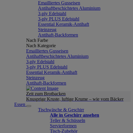
Emailliertes Gusseisen
Antihaftbeschichtetes Aluminium
3-ply Edelstahl
3-ply PLUS Edelstahl
Essential Keramik-Antihaft
Steinzeug
Antihaft-Backformen
Nach Farbe
Nach Kategorie
Emailliertes Gusseisen
Antihaftbeschichtetes Aluminium
3-ply Edelstahl
3-ply PLUS Edelstahl
Essential Keramik-Antihaft
Steinzeug
Antihaft-Backformen
Zeit zum Brotbacken
Knusprige Kruste, luftige Krume – wie vom Bäcker
Essen
Tischwäsche & Geschirr
Alle in Geschirr ansehen
Teller & Schüsseln
Servierformen
Tisch-Zubehör