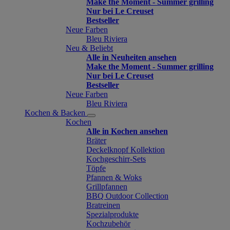
Make the Moment - Summer grilling
Nur bei Le Creuset
Bestseller
Neue Farben
Bleu Riviera
Neu & Beliebt
Alle in Neuheiten ansehen
Make the Moment - Summer grilling
Nur bei Le Creuset
Bestseller
Neue Farben
Bleu Riviera
Kochen & Backen
Kochen
Alle in Kochen ansehen
Bräter
Deckelknopf Kollektion
Kochgeschirr-Sets
Töpfe
Pfannen & Woks
Grillpfannen
BBQ Outdoor Collection
Bratreinen
Spezialprodukte
Kochzubehör