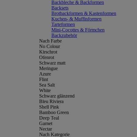
Backbleche & Backformen
Backsets
Brotbackformen & Kastenformen
Kuchen- & Muffinformen
Tarteformen
Mini-Cocottes & Förmchen
Backzubehör
Nach Farbe
No Colour
Kirschrot
Ofenrot
Schwarz matt
Meringue
Azure
Flint
Sea Salt
White
Schwarz glänzend
Bleu Riviera
Shell Pink
Bamboo Green
Deep Teal
Garnet
Nectar
Nach Kategorie