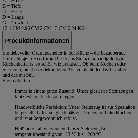
A = Breite
B = Tiefe
C = Höhe
D = Länge
G = Gewicht
12.4 CM
0.96 CM
2 CM
13 CM
0.24 KG
Produktinformationen
Ein liebevoller Ordnungshelfer in der Küche – die bezaubernde
Löffelablage in Herzform. Dieser aus Steinzeug handgefertigte
Küchenhelfer ist so schön wie praktisch. Ob beim Kochen oder
Servieren, mit dieser dekorativen Ablage bleibt der Tisch sauber –
und das mit Stil.
Eigenschaften:
Immer in einem guten Zustand: Unser glasiertes Steinzeug ist
kratzfest und leicht zu reinigen.
Handwerkliche Perfektion: Unser Steinzeug ist aus Spezialton
hergestellt, hält eine gleichmäßige Temperatur beim Kochen
und ist außergewöhnlich robust.
Heiß oder kalt verwenden: Unser Steinzeug ist
temperaturbeständig von -23 °C bis +260 °C.