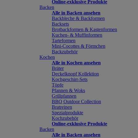
Online-exklusive Produkte
Backen
Alle in Backen ansehen
Backbleche & Backformen
Backsets
Brotbackformen & Kastenformen
Kuchen- & Muffinformen
Tarteformen
Mini-Cocottes & Förmchen
Backzubehör
Kochen
Alle in Kochen ansehen
Bräter
Deckelknopf Kollektion
Kochgeschirr-Sets
Töpfe
Pfannen & Woks
Grillpfannen
BBQ Outdoor Collection
Bratreinen
Spezialprodukte
Kochzubehör
Online-exklusive Produkte
Backen
Alle in Backen ansehen