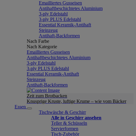
Emailliertes Gusseisen
Antihaftbeschichtetes Aluminium
3-ply Edelstahl
3-ply PLUS Edelstahl
Essential Keramik-Antihaft
Steinzeug
Antihaft-Backformen
Nach Farbe
Nach Kategorie
Emailliertes Gusseisen
Antihaftbeschichtetes Aluminium
3-ply Edelstahl
3-ply PLUS Edelstahl
Essential Keramik-Antihaft
Steinzeug
Antihaft-Backformen
Zeit zum Brotbacken
Knusprige Kruste, luftige Krume – wie vom Bäcker
Essen
Tischwäsche & Geschirr
Alle in Geschirr ansehen
Teller & Schüsseln
Servierformen
Tisch-Zubehör