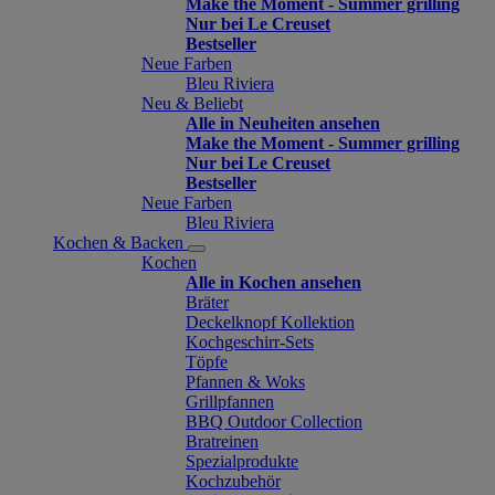
Make the Moment - Summer grilling
Nur bei Le Creuset
Bestseller
Neue Farben
Bleu Riviera
Neu & Beliebt
Alle in Neuheiten ansehen
Make the Moment - Summer grilling
Nur bei Le Creuset
Bestseller
Neue Farben
Bleu Riviera
Kochen & Backen
Kochen
Alle in Kochen ansehen
Bräter
Deckelknopf Kollektion
Kochgeschirr-Sets
Töpfe
Pfannen & Woks
Grillpfannen
BBQ Outdoor Collection
Bratreinen
Spezialprodukte
Kochzubehör