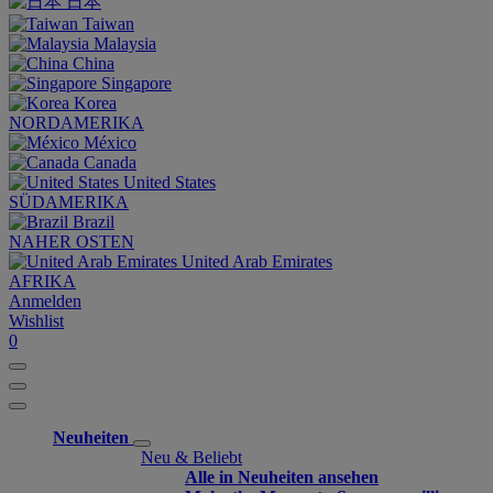
日本
Taiwan
Malaysia
China
Singapore
Korea
NORDAMERIKA
México
Canada
United States
SÜDAMERIKA
Brazil
NAHER OSTEN
United Arab Emirates
AFRIKA
Anmelden
Wishlist
0
Neuheiten
Neu & Beliebt
Alle in Neuheiten ansehen