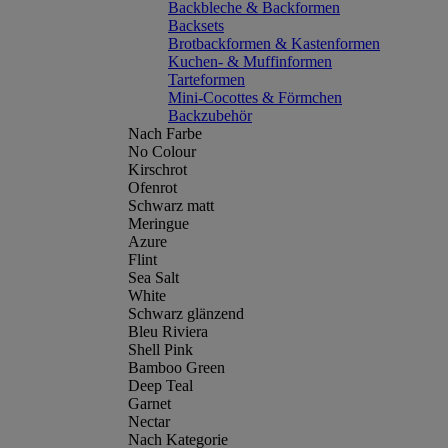
Backbleche & Backformen
Backsets
Brotbackformen & Kastenformen
Kuchen- & Muffinformen
Tarteformen
Mini-Cocottes & Förmchen
Backzubehör
Nach Farbe
No Colour
Kirschrot
Ofenrot
Schwarz matt
Meringue
Azure
Flint
Sea Salt
White
Schwarz glänzend
Bleu Riviera
Shell Pink
Bamboo Green
Deep Teal
Garnet
Nectar
Nach Kategorie