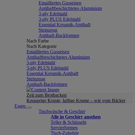
Emailliertes Gusseisen
Antihaftbeschichtetes Aluminium
3-ply Edelstahl
3-ply PLUS Edelstahl
Essential Keramik-Antihaft
Steinzeug
Antihaft-Backformen
Nach Farbe
Nach Kategorie
Emailliertes Gusseisen
Antihaftbeschichtetes Aluminium
3-ply Edelstahl
3-ply PLUS Edelstahl
Essential Keramik-Antihaft
Steinzeug
Antihaft-Backformen
Zeit zum Brotbacken
Knusprige Kruste, luftige Krume – wie vom Bäcker
Essen
Tischwäsche & Geschirr
Alle in Geschirr ansehen
Teller & Schüsseln
Servierformen
Tisch-Zubehör