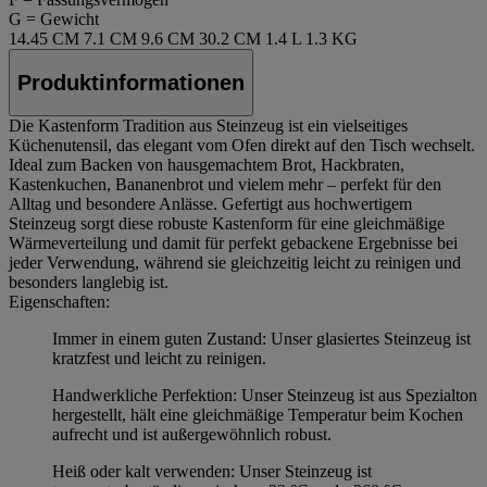
G = Gewicht
14.45 CM
7.1 CM
9.6 CM
30.2 CM
1.4 L
1.3 KG
Produktinformationen
Die Kastenform Tradition aus Steinzeug ist ein vielseitiges
Küchenutensil, das elegant vom Ofen direkt auf den Tisch wechselt.
Ideal zum Backen von hausgemachtem Brot, Hackbraten,
Kastenkuchen, Bananenbrot und vielem mehr – perfekt für den
Alltag und besondere Anlässe. Gefertigt aus hochwertigem
Steinzeug sorgt diese robuste Kastenform für eine gleichmäßige
Wärmeverteilung und damit für perfekt gebackene Ergebnisse bei
jeder Verwendung, während sie gleichzeitig leicht zu reinigen und
besonders langlebig ist.
Eigenschaften:
Immer in einem guten Zustand: Unser glasiertes Steinzeug ist
kratzfest und leicht zu reinigen.
Handwerkliche Perfektion: Unser Steinzeug ist aus Spezialton
hergestellt, hält eine gleichmäßige Temperatur beim Kochen
aufrecht und ist außergewöhnlich robust.
Heiß oder kalt verwenden: Unser Steinzeug ist