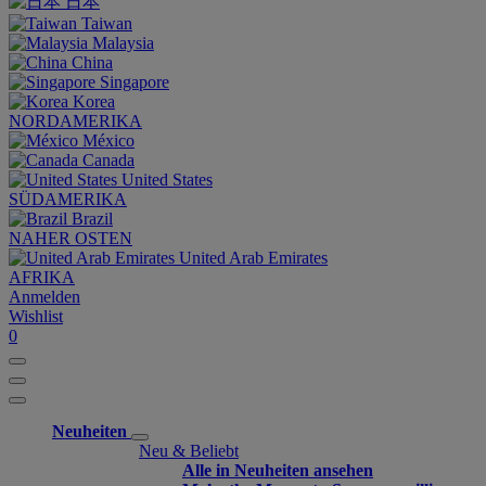
日本
Taiwan
Malaysia
China
Singapore
Korea
NORDAMERIKA
México
Canada
United States
SÜDAMERIKA
Brazil
NAHER OSTEN
United Arab Emirates
AFRIKA
Anmelden
Wishlist
0
Neuheiten
Neu & Beliebt
Alle in Neuheiten ansehen