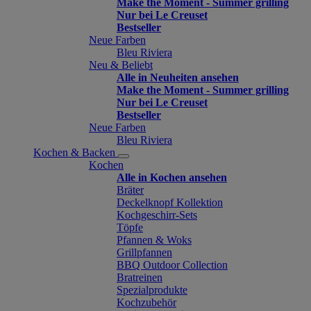
Make the Moment - Summer grilling
Nur bei Le Creuset
Bestseller
Neue Farben
Bleu Riviera
Neu & Beliebt
Alle in Neuheiten ansehen
Make the Moment - Summer grilling
Nur bei Le Creuset
Bestseller
Neue Farben
Bleu Riviera
Kochen & Backen
Kochen
Alle in Kochen ansehen
Bräter
Deckelknopf Kollektion
Kochgeschirr-Sets
Töpfe
Pfannen & Woks
Grillpfannen
BBQ Outdoor Collection
Bratreinen
Spezialprodukte
Kochzubehör