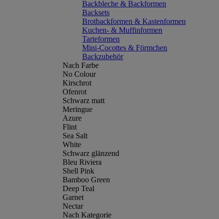
Backbleche & Backformen
Backsets
Brotbackformen & Kastenformen
Kuchen- & Muffinformen
Tarteformen
Mini-Cocottes & Förmchen
Backzubehör
Nach Farbe
No Colour
Kirschrot
Ofenrot
Schwarz matt
Meringue
Azure
Flint
Sea Salt
White
Schwarz glänzend
Bleu Riviera
Shell Pink
Bamboo Green
Deep Teal
Garnet
Nectar
Nach Kategorie