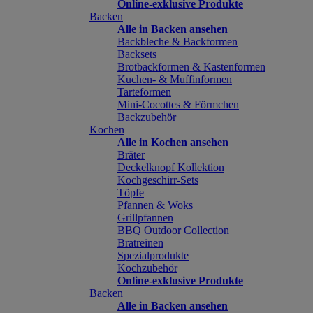
Online-exklusive Produkte
Backen
Alle in Backen ansehen
Backbleche & Backformen
Backsets
Brotbackformen & Kastenformen
Kuchen- & Muffinformen
Tarteformen
Mini-Cocottes & Förmchen
Backzubehör
Kochen
Alle in Kochen ansehen
Bräter
Deckelknopf Kollektion
Kochgeschirr-Sets
Töpfe
Pfannen & Woks
Grillpfannen
BBQ Outdoor Collection
Bratreinen
Spezialprodukte
Kochzubehör
Online-exklusive Produkte
Backen
Alle in Backen ansehen