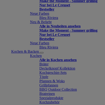
Make the Moment - Summer grilling
Nur bei Le Creuset
Bestseller
Neue Farben
Bleu Riviera
Neu & Beliebt
Alle in Neuheiten ansehen
Make the Moment - Summer grilling
Nur bei Le Creuset
Bestseller
Neue Farben
Bleu Riviera
Kochen & Backen
Kochen
Alle in Kochen ansehen
Bräter
Deckelknopf Kollektion
Kochgeschirr-Sets
Töpfe
Pfannen & Woks
Grillpfannen
BBQ Outdoor Collection
Bratreinen
Spezialprodukte
Kochzubehör