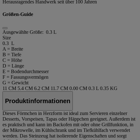
Herausragendes Handwerk seit über 100 Jahren
Größen-Guide
Ausgewählte Größe:
0.3 L
Size
0.3 L
A = Breite
B = Tiefe
C = Höhe
D = Länge
E = Bodendurchmesser
F = Fassungsvermögen
G = Gewicht
11 CM
5.4 CM
6.2 CM
11.7 CM
0.00 CM
0.3 L
0.35 KG
Produktinformationen
Dieses Förmchen in Herzform ist ideal zum Servieren einzelner
Desserts, Vorspeisen, Tapas oder Häppchen geeignet. Außerdem ist
es praktisch und kann im Backofen mit oder ohne Grillfunktion, in
der Mikrowelle, im Kühlschrank und im Tiefkühlfach verwendet
werden. Das Steinzeug hat isolierende Eigenschaften und sorgt