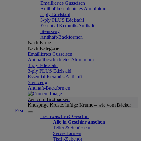
Emailliertes Gusseisen
Antihaftbeschichtetes Aluminium
3-ply Edelstahl
3-ply PLUS Edelstahl
Essential Keramik-Antihaft
Steinzeug
Antihaft-Backformen
Nach Farbe
Nach Kategorie
Emailliertes Gusseisen
Antihaftbeschichtetes Aluminium
3-ply Edelstahl
3-ply PLUS Edelstahl
Essential Keramik-Antihaft
Steinzeug
Antihaft-Backformen
Zeit zum Brotbacken
Knusprige Kruste, luftige Krume – wie vom Bäcker
Essen
Tischwäsche & Geschirr
Alle in Geschirr ansehen
Teller & Schüsseln
Servierformen
Tisch-Zubehör