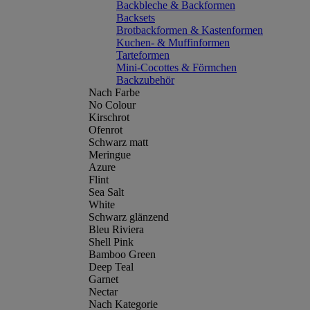
Backbleche & Backformen
Backsets
Brotbackformen & Kastenformen
Kuchen- & Muffinformen
Tarteformen
Mini-Cocottes & Förmchen
Backzubehör
Nach Farbe
No Colour
Kirschrot
Ofenrot
Schwarz matt
Meringue
Azure
Flint
Sea Salt
White
Schwarz glänzend
Bleu Riviera
Shell Pink
Bamboo Green
Deep Teal
Garnet
Nectar
Nach Kategorie