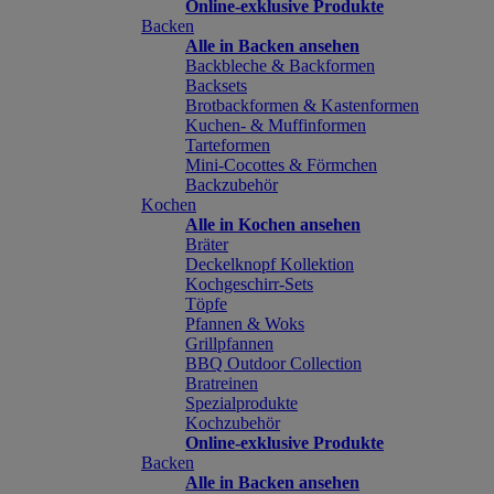
Online-exklusive Produkte
Backen
Alle in Backen ansehen
Backbleche & Backformen
Backsets
Brotbackformen & Kastenformen
Kuchen- & Muffinformen
Tarteformen
Mini-Cocottes & Förmchen
Backzubehör
Kochen
Alle in Kochen ansehen
Bräter
Deckelknopf Kollektion
Kochgeschirr-Sets
Töpfe
Pfannen & Woks
Grillpfannen
BBQ Outdoor Collection
Bratreinen
Spezialprodukte
Kochzubehör
Online-exklusive Produkte
Backen
Alle in Backen ansehen