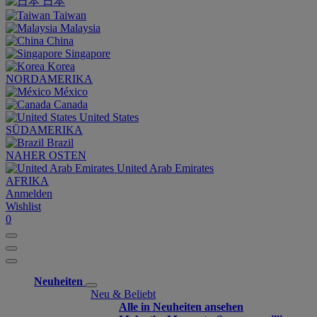
日本
Taiwan
Malaysia
China
Singapore
Korea
NORDAMERIKA
México
Canada
United States
SÜDAMERIKA
Brazil
NAHER OSTEN
United Arab Emirates
AFRIKA
Anmelden
Wishlist
0
Neuheiten
Neu & Beliebt
Alle in Neuheiten ansehen