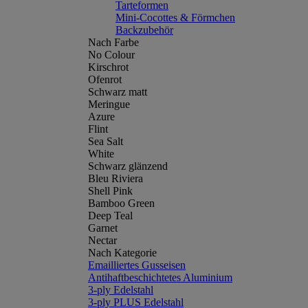
Tarteformen
Mini-Cocottes & Förmchen
Backzubehör
Nach Farbe
No Colour
Kirschrot
Ofenrot
Schwarz matt
Meringue
Azure
Flint
Sea Salt
White
Schwarz glänzend
Bleu Riviera
Shell Pink
Bamboo Green
Deep Teal
Garnet
Nectar
Nach Kategorie
Emailliertes Gusseisen
Antihaftbeschichtetes Aluminium
3-ply Edelstahl
3-ply PLUS Edelstahl