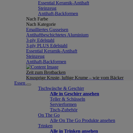
Essential Keramik-Antihaft
Steinzeug
Antihaft-Backformen
Nach Farbe
Nach Kategorie
Emailliertes Gusseisen
Antihaftbeschichtetes Aluminium
3-ply Edelstahl
3-ply PLUS Edelstahl
Essential Keramik-Antihaft
Steinzeug
Antihaft-Backformen
Zeit zum Brotbacken
Knusprige Kruste, luftige Krume – wie vom Bäcker
Essen
Tischwäsche & Geschirr
Alle in Geschirr ansehen
Teller & Schüsseln
Servierformen
Tisch-Zubehör
On The Go
Alle On The Go Produkte ansehen
Trinken
Alle in Trinken ansehen