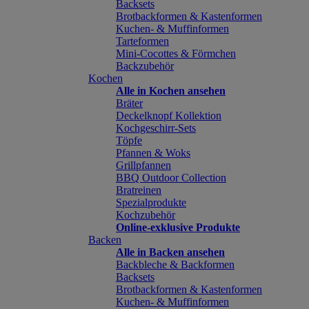
Backsets
Brotbackformen & Kastenformen
Kuchen- & Muffinformen
Tarteformen
Mini-Cocottes & Förmchen
Backzubehör
Kochen
Alle in Kochen ansehen
Bräter
Deckelknopf Kollektion
Kochgeschirr-Sets
Töpfe
Pfannen & Woks
Grillpfannen
BBQ Outdoor Collection
Bratreinen
Spezialprodukte
Kochzubehör
Online-exklusive Produkte
Backen
Alle in Backen ansehen
Backbleche & Backformen
Backsets
Brotbackformen & Kastenformen
Kuchen- & Muffinformen