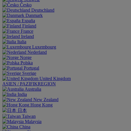
Česko
Deutschland
Danmark
España
Finland
France
Ireland
Italia
Luxembourg
Nederland
Norge
Polska
Portugal
Sverige
United Kingdom
ASIEN / PAZIFIKREGION
Australia
India
New Zealand
Hong Kong
日本
Taiwan
Malaysia
China