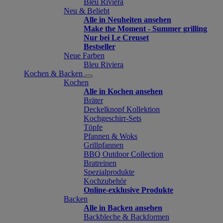
Bleu Riviera
Neu & Beliebt
Alle in Neuheiten ansehen
Make the Moment - Summer grilling
Nur bei Le Creuset
Bestseller
Neue Farben
Bleu Riviera
Kochen & Backen
Kochen
Alle in Kochen ansehen
Bräter
Deckelknopf Kollektion
Kochgeschirr-Sets
Töpfe
Pfannen & Woks
Grillpfannen
BBQ Outdoor Collection
Bratreinen
Spezialprodukte
Kochzubehör
Online-exklusive Produkte
Backen
Alle in Backen ansehen
Backbleche & Backformen