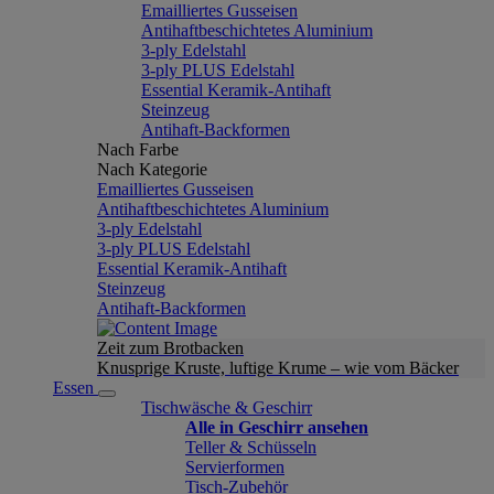
Emailliertes Gusseisen
Antihaftbeschichtetes Aluminium
3-ply Edelstahl
3-ply PLUS Edelstahl
Essential Keramik-Antihaft
Steinzeug
Antihaft-Backformen
Nach Farbe
Nach Kategorie
Emailliertes Gusseisen
Antihaftbeschichtetes Aluminium
3-ply Edelstahl
3-ply PLUS Edelstahl
Essential Keramik-Antihaft
Steinzeug
Antihaft-Backformen
Zeit zum Brotbacken
Knusprige Kruste, luftige Krume – wie vom Bäcker
Essen
Tischwäsche & Geschirr
Alle in Geschirr ansehen
Teller & Schüsseln
Servierformen
Tisch-Zubehör