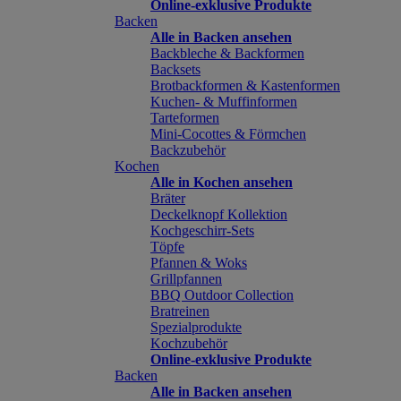
Online-exklusive Produkte
Backen
Alle in Backen ansehen
Backbleche & Backformen
Backsets
Brotbackformen & Kastenformen
Kuchen- & Muffinformen
Tarteformen
Mini-Cocottes & Förmchen
Backzubehör
Kochen
Alle in Kochen ansehen
Bräter
Deckelknopf Kollektion
Kochgeschirr-Sets
Töpfe
Pfannen & Woks
Grillpfannen
BBQ Outdoor Collection
Bratreinen
Spezialprodukte
Kochzubehör
Online-exklusive Produkte
Backen
Alle in Backen ansehen