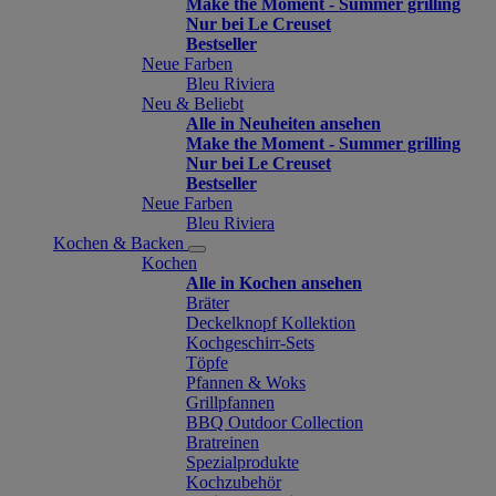
Make the Moment - Summer grilling
Nur bei Le Creuset
Bestseller
Neue Farben
Bleu Riviera
Neu & Beliebt
Alle in Neuheiten ansehen
Make the Moment - Summer grilling
Nur bei Le Creuset
Bestseller
Neue Farben
Bleu Riviera
Kochen & Backen
Kochen
Alle in Kochen ansehen
Bräter
Deckelknopf Kollektion
Kochgeschirr-Sets
Töpfe
Pfannen & Woks
Grillpfannen
BBQ Outdoor Collection
Bratreinen
Spezialprodukte
Kochzubehör