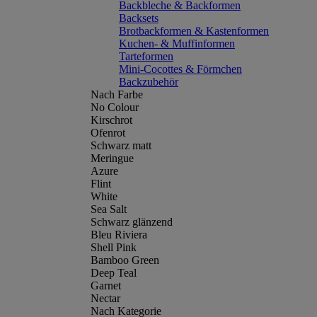
Backbleche & Backformen
Backsets
Brotbackformen & Kastenformen
Kuchen- & Muffinformen
Tarteformen
Mini-Cocottes & Förmchen
Backzubehör
Nach Farbe
No Colour
Kirschrot
Ofenrot
Schwarz matt
Meringue
Azure
Flint
White
Sea Salt
Schwarz glänzend
Bleu Riviera
Shell Pink
Bamboo Green
Deep Teal
Garnet
Nectar
Nach Kategorie