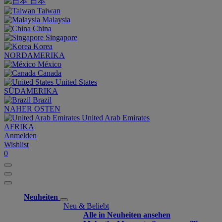
日本
Taiwan
Malaysia
China
Singapore
Korea
NORDAMERIKA
México
Canada
United States
SÜDAMERIKA
Brazil
NAHER OSTEN
United Arab Emirates
AFRIKA
Anmelden
Wishlist
0
Neuheiten
Neu & Beliebt
Alle in Neuheiten ansehen