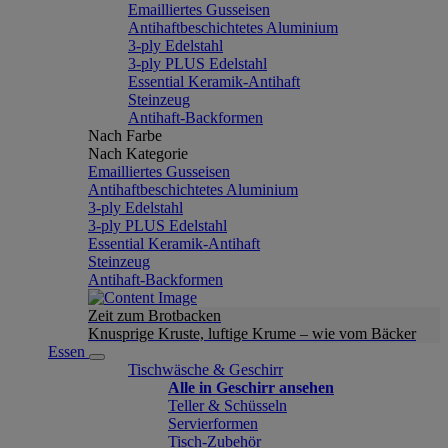
Emailliertes Gusseisen
Antihaftbeschichtetes Aluminium
3-ply Edelstahl
3-ply PLUS Edelstahl
Essential Keramik-Antihaft
Steinzeug
Antihaft-Backformen
Nach Farbe
Nach Kategorie
Emailliertes Gusseisen
Antihaftbeschichtetes Aluminium
3-ply Edelstahl
3-ply PLUS Edelstahl
Essential Keramik-Antihaft
Steinzeug
Antihaft-Backformen
Zeit zum Brotbacken
Knusprige Kruste, luftige Krume – wie vom Bäcker
Essen
Tischwäsche & Geschirr
Alle in Geschirr ansehen
Teller & Schüsseln
Servierformen
Tisch-Zubehör