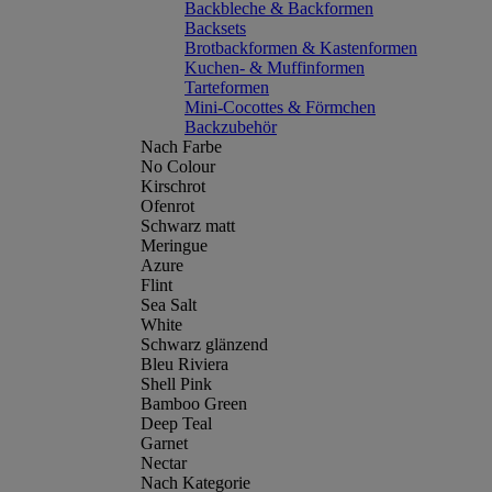
Backbleche & Backformen
Backsets
Brotbackformen & Kastenformen
Kuchen- & Muffinformen
Tarteformen
Mini-Cocottes & Förmchen
Backzubehör
Nach Farbe
No Colour
Kirschrot
Ofenrot
Schwarz matt
Meringue
Azure
Flint
Sea Salt
White
Schwarz glänzend
Bleu Riviera
Shell Pink
Bamboo Green
Deep Teal
Garnet
Nectar
Nach Kategorie