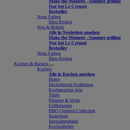
Make the Moment - Summer grilling
Nur bei Le Creuset
Bestseller
Neue Farben
Bleu Riviera
Neu & Beliebt
Alle in Neuheiten ansehen
Make the Moment - Summer grilling
Nur bei Le Creuset
Bestseller
Neue Farben
Bleu Riviera
Kochen & Backen
Kochen
Alle in Kochen ansehen
Bräter
Deckelknopf Kollektion
Kochgeschirr-Sets
Töpfe
Pfannen & Woks
Grillpfannen
BBQ Outdoor Collection
Bratreinen
Spezialprodukte
Kochzubehör