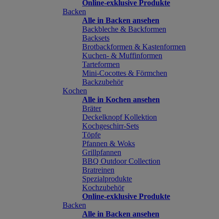
Online-exklusive Produkte
Backen
Alle in Backen ansehen
Backbleche & Backformen
Backsets
Brotbackformen & Kastenformen
Kuchen- & Muffinformen
Tarteformen
Mini-Cocottes & Förmchen
Backzubehör
Kochen
Alle in Kochen ansehen
Bräter
Deckelknopf Kollektion
Kochgeschirr-Sets
Töpfe
Pfannen & Woks
Grillpfannen
BBQ Outdoor Collection
Bratreinen
Spezialprodukte
Kochzubehör
Online-exklusive Produkte
Backen
Alle in Backen ansehen