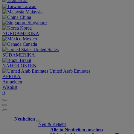
日本
Taiwan
Malaysia
China
Singapore
Korea
NORDAMERIKA
México
Canada
United States
SÜDAMERIKA
Brazil
NAHER OSTEN
United Arab Emirates
AFRIKA
Anmelden
Wishlist
0
Neuheiten
Neu & Beliebt
Alle in Neuheiten ansehen