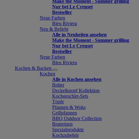
Make the Moment - Summer grilling
Nur bei Le Creuset
Bestseller
Neue Farben
Bleu Riviera
Neu & Beliebt
Alle in Neuheiten ansehen
Make the Moment - Summer grilling
Nur bei Le Creuset
Bestseller
Neue Farben
Bleu Riviera
Kochen & Backen
Kochen
Alle in Kochen ansehen
Bräter
Deckelknopf Kollektion
Kochgeschirr-Sets
Töpfe
Pfannen & Woks
Grillpfannen
BBQ Outdoor Collection
Bratreinen
Spezialprodukte
Kochzubehör