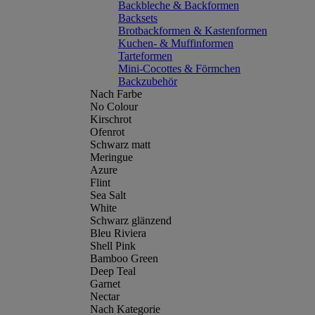
Backbleche & Backformen
Backsets
Brotbackformen & Kastenformen
Kuchen- & Muffinformen
Tarteformen
Mini-Cocottes & Förmchen
Backzubehör
Nach Farbe
No Colour
Kirschrot
Ofenrot
Schwarz matt
Meringue
Azure
Flint
Sea Salt
White
Schwarz glänzend
Bleu Riviera
Shell Pink
Bamboo Green
Deep Teal
Garnet
Nectar
Nach Kategorie