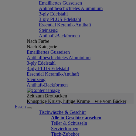
Emailliertes Gusseisen
Antihaftbeschichtetes Aluminium
3-ply Edelstahl
3-ply PLUS Edelstahl
Essential Keramik-Antihaft
Steinzeug
Antihaft-Backformen
Nach Farbe
Nach Kategorie
Emailliertes Gusseisen
Antihaftbeschichtetes Aluminium
3-ply Edelstahl
3-ply PLUS Edelstahl
Essential Keramik-Antihaft
Steinzeug
Antihaft-Backformen
Zeit zum Brotbacken
Knusprige Kruste, luftige Krume – wie vom Bäcker
Essen
Tischwäsche & Geschirr
Alle in Geschirr ansehen
Teller & Schüsseln
Servierformen
Tisch-Zubehör