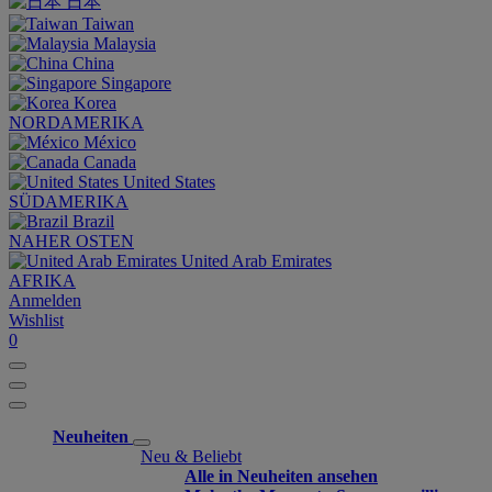
日本
Taiwan
Malaysia
China
Singapore
Korea
NORDAMERIKA
México
Canada
United States
SÜDAMERIKA
Brazil
NAHER OSTEN
United Arab Emirates
AFRIKA
Anmelden
Wishlist
0
Neuheiten
Neu & Beliebt
Alle in Neuheiten ansehen