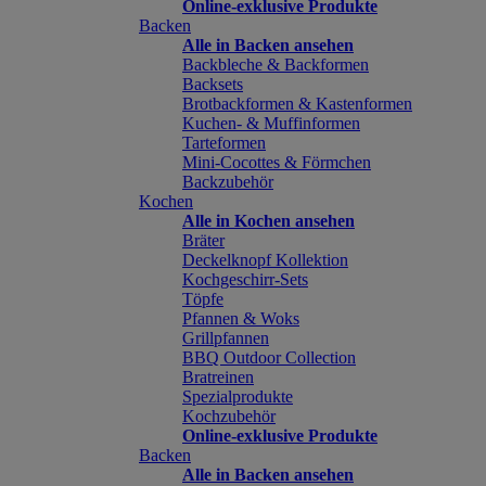
Online-exklusive Produkte
Backen
Alle in Backen ansehen
Backbleche & Backformen
Backsets
Brotbackformen & Kastenformen
Kuchen- & Muffinformen
Tarteformen
Mini-Cocottes & Förmchen
Backzubehör
Kochen
Alle in Kochen ansehen
Bräter
Deckelknopf Kollektion
Kochgeschirr-Sets
Töpfe
Pfannen & Woks
Grillpfannen
BBQ Outdoor Collection
Bratreinen
Spezialprodukte
Kochzubehör
Online-exklusive Produkte
Backen
Alle in Backen ansehen