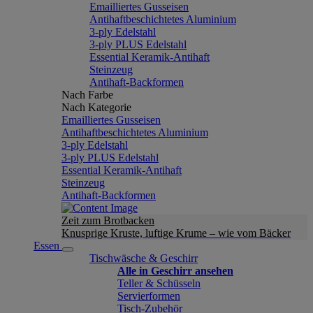
Emailliertes Gusseisen
Antihaftbeschichtetes Aluminium
3-ply Edelstahl
3-ply PLUS Edelstahl
Essential Keramik-Antihaft
Steinzeug
Antihaft-Backformen
Nach Farbe
Nach Kategorie
Emailliertes Gusseisen
Antihaftbeschichtetes Aluminium
3-ply Edelstahl
3-ply PLUS Edelstahl
Essential Keramik-Antihaft
Steinzeug
Antihaft-Backformen
Zeit zum Brotbacken
Knusprige Kruste, luftige Krume – wie vom Bäcker
Essen
Tischwäsche & Geschirr
Alle in Geschirr ansehen
Teller & Schüsseln
Servierformen
Tisch-Zubehör