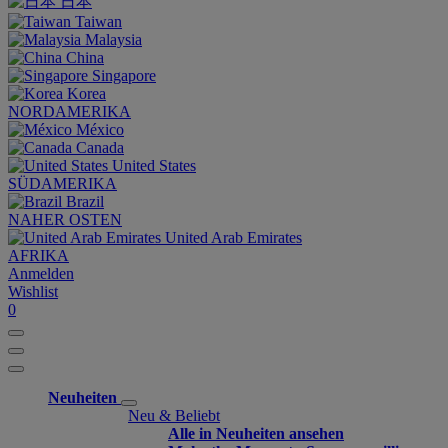
日本
Taiwan
Malaysia
China
Singapore
Korea
NORDAMERIKA
México
Canada
United States
SÜDAMERIKA
Brazil
NAHER OSTEN
United Arab Emirates
AFRIKA
Anmelden
Wishlist
0
Neuheiten
Neu & Beliebt
Alle in Neuheiten ansehen