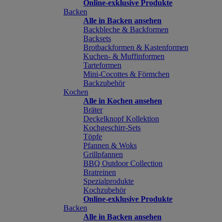
Online-exklusive Produkte
Backen
Alle in Backen ansehen
Backbleche & Backformen
Backsets
Brotbackformen & Kastenformen
Kuchen- & Muffinformen
Tarteformen
Mini-Cocottes & Förmchen
Backzubehör
Kochen
Alle in Kochen ansehen
Bräter
Deckelknopf Kollektion
Kochgeschirr-Sets
Töpfe
Pfannen & Woks
Grillpfannen
BBQ Outdoor Collection
Bratreinen
Spezialprodukte
Kochzubehör
Online-exklusive Produkte
Backen
Alle in Backen ansehen