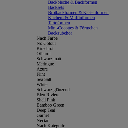
Backbleche & Backformen
Backsets
Brotbackformen & Kastenformen
Kuchen- & Muffinformen
Tarteformen
Mini-Cocottes & Förmchen
Backzubehör
Nach Farbe
No Colour
Kirschrot
Ofenrot
Schwarz matt
Meringue
Azure
Flint
Sea Salt
White
Schwarz glänzend
Bleu Riviera
Shell Pink
Bamboo Green
Deep Teal
Garnet
Nectar
Nach Kategorie