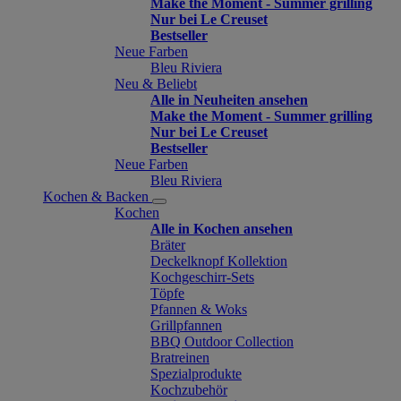
Make the Moment - Summer grilling
Nur bei Le Creuset
Bestseller
Neue Farben
Bleu Riviera
Neu & Beliebt
Alle in Neuheiten ansehen
Make the Moment - Summer grilling
Nur bei Le Creuset
Bestseller
Neue Farben
Bleu Riviera
Kochen & Backen
Kochen
Alle in Kochen ansehen
Bräter
Deckelknopf Kollektion
Kochgeschirr-Sets
Töpfe
Pfannen & Woks
Grillpfannen
BBQ Outdoor Collection
Bratreinen
Spezialprodukte
Kochzubehör