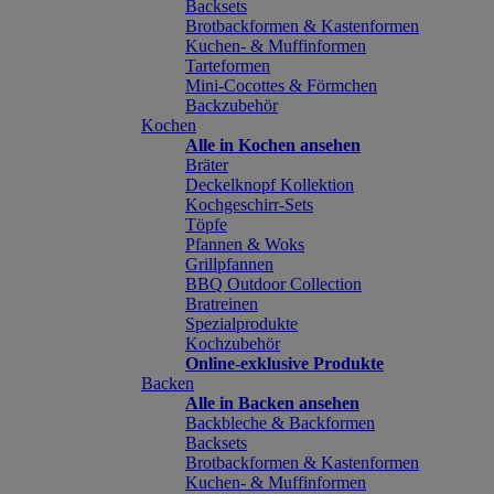
Backsets
Brotbackformen & Kastenformen
Kuchen- & Muffinformen
Tarteformen
Mini-Cocottes & Förmchen
Backzubehör
Kochen
Alle in Kochen ansehen
Bräter
Deckelknopf Kollektion
Kochgeschirr-Sets
Töpfe
Pfannen & Woks
Grillpfannen
BBQ Outdoor Collection
Bratreinen
Spezialprodukte
Kochzubehör
Online-exklusive Produkte
Backen
Alle in Backen ansehen
Backbleche & Backformen
Backsets
Brotbackformen & Kastenformen
Kuchen- & Muffinformen