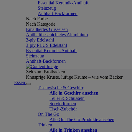
Essential Keramik-Antihaft
Steinzeug
Antihaft-Backformen
Nach Farbe
Nach Kategorie
Emailliertes Gusseisen
Antihaftbeschichtetes Aluminium
3-ply Edelstahl
3-ply PLUS Edelstahl
Essential Keramik-Antihaft
Steinzeug
Antihaft-Backformen
Zeit zum Brotbacken
Knusprige Kruste, luftige Krume – wie vom Bäcker
Essen
Tischwäsche & Geschirr
Alle in Geschirr ansehen
Teller & Schüsseln
Servierformen
Tisch-Zubehör
On The Go
Alle On The Go Produkte ansehen
Trinken
Alle in Trinken ansehen