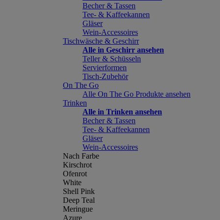
Becher & Tassen
Tee- & Kaffeekannen
Gläser
Wein-Accessoires
Tischwäsche & Geschirr
Alle in Geschirr ansehen
Teller & Schüsseln
Servierformen
Tisch-Zubehör
On The Go
Alle On The Go Produkte ansehen
Trinken
Alle in Trinken ansehen
Becher & Tassen
Tee- & Kaffeekannen
Gläser
Wein-Accessoires
Nach Farbe
Kirschrot
Ofenrot
White
Shell Pink
Deep Teal
Meringue
Azure