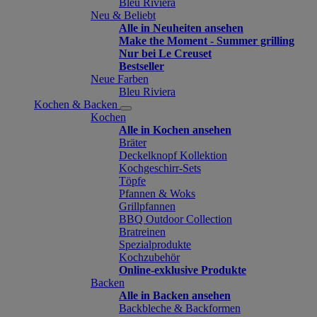
Bleu Riviera
Neu & Beliebt
Alle in Neuheiten ansehen
Make the Moment - Summer grilling
Nur bei Le Creuset
Bestseller
Neue Farben
Bleu Riviera
Kochen & Backen
Kochen
Alle in Kochen ansehen
Bräter
Deckelknopf Kollektion
Kochgeschirr-Sets
Töpfe
Pfannen & Woks
Grillpfannen
BBQ Outdoor Collection
Bratreinen
Spezialprodukte
Kochzubehör
Online-exklusive Produkte
Backen
Alle in Backen ansehen
Backbleche & Backformen