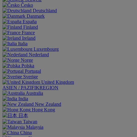
Česko
Deutschland
Danmark
España
Finland
France
Ireland
Italia
Luxembourg
Nederland
Norge
Polska
Portugal
Sverige
United Kingdom
ASIEN / PAZIFIKREGION
Australia
India
New Zealand
Hong Kong
日本
Taiwan
Malaysia
China