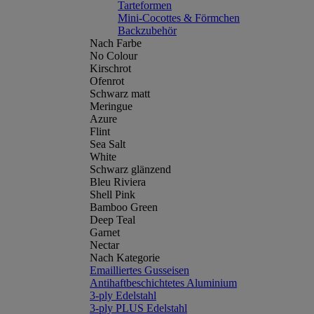
Tarteformen
Mini-Cocottes & Förmchen
Backzubehör
Nach Farbe
No Colour
Kirschrot
Ofenrot
Schwarz matt
Meringue
Azure
Flint
Sea Salt
White
Schwarz glänzend
Bleu Riviera
Shell Pink
Bamboo Green
Deep Teal
Garnet
Nectar
Nach Kategorie
Emailliertes Gusseisen
Antihaftbeschichtetes Aluminium
3-ply Edelstahl
3-ply PLUS Edelstahl